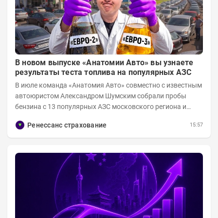
В новом выпуске «Анатомии Авто» вы узнаете
результаты теста топлива на популярных АЗС
В июле команда «Анатомия Авто» совместно с известным
автоюристом Александром Шумским собрали пробы
бензина с 13 популярных АЗС московского региона и
отправили их на тесты в лабораторию МАДИ-ХИМ....
Ренессанс страхование
15:57