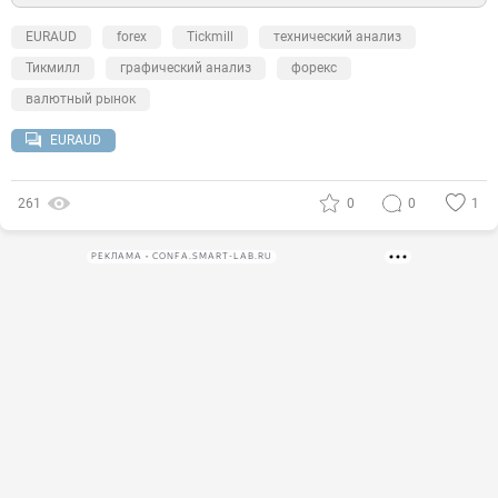
EURAUD
forex
Tickmill
технический анализ
Тикмилл
графический анализ
форекс
валютный рынок
EURAUD
261
0
0
1
РЕКЛАМА • CONFA.SMART-LAB.RU