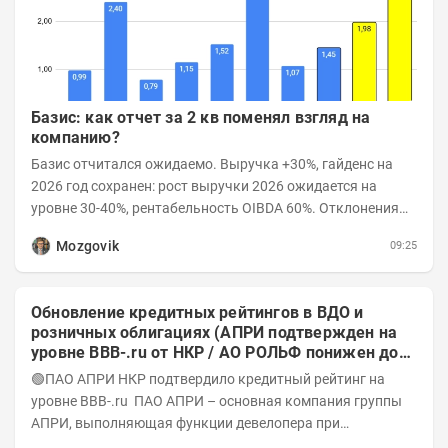
Базис: как отчет за 2 кв поменял взгляд на
компанию?
Базис отчитался ожидаемо. Выручка +30%, гайденс на
2026 год сохранен: рост выручки 2026 ожидается на
уровне 30-40%, рентабельность OIBDA 60%. Отклонения
значений отчета 2-го квартала от модели —...
Mozgovik
09:25
Обновление кредитных рейтингов в ВДО и
розничных облигациях (АПРИ подтвержден на
уровне BBB-.ru от НКР / АО РОЛЬФ понижен до
А-(RU) / Элит Строй присвоен на уровне BBB.ru)
🟢ПАО АПРИ НКР подтвердило кредитный рейтинг на
уровне BBB-.ru ПАО АПРИ – основная компания группы
АПРИ, выполняющая функции девелопера при
реализации проектов. Группа с 2014 года...