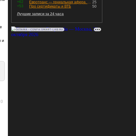
+62
Евротранс — гениальная афера. Собрал с инвесторов денег, выплатил дивидендов больше текущей капитализации и ушёл в дефолт
25
+53
Про сертификаты и ВТБ
50
Лучшие записи за 24 часа
е
РЕКЛАМА • CONFA.SMART-LAB.RU
 и
0