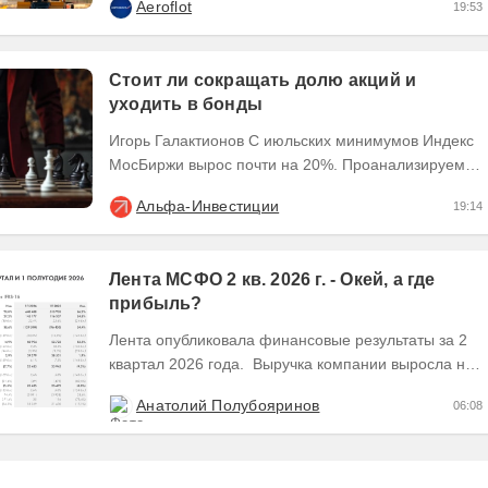
Aeroflot
19:53
2026 года перед...
Стоит ли сокращать долю акций и
уходить в бонды
Игорь Галактионов С июльских минимумов Индекс
МосБиржи вырос почти на 20%. Проанализируем,
стоит ли дальше держать акции или пора
Альфа-Инвестиции
19:14
тактически...
Лента МСФО 2 кв. 2026 г. - Окей, а где
прибыль?
Лента опубликовала финансовые результаты за 2
квартал 2026 года. Выручка компании выросла на
28,8% во 2 квартале до 341,6 млрд руб. В 1...
Анатолий Полубояринов
06:08