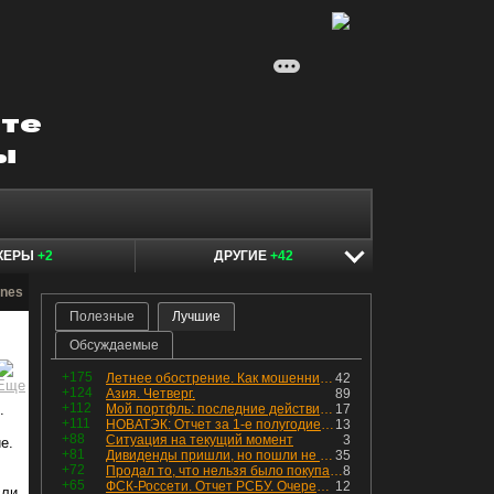
КЕРЫ
+2
ДРУГИЕ
+42
ones
Полезные
Лучшие
Обсуждаемые
+175
Летнее обострение. Как мошенники пытаются подсунуть кнопку "БАБЛО" девушкам
42
+124
Азия. Четверг.
89
+112
.
Мой портфль: последние действия и текущая структура. Краткий комментарий по всем позициям
17
+111
НОВАТЭК: Отчет за 1-е полугодие 2026 - прибыль продолжает падать, но лучшее впереди, если не прилетит
13
+88
Ситуация на текущий момент
3
е.
+81
Дивиденды пришли, но пошли не туда
35
+72
Продал то, что нельзя было покупать. Изменения в портфеле
8
+65
ФСК-Россети. Отчет РСБУ. Очередная допка - бомбовые новости в эфире
12
сли