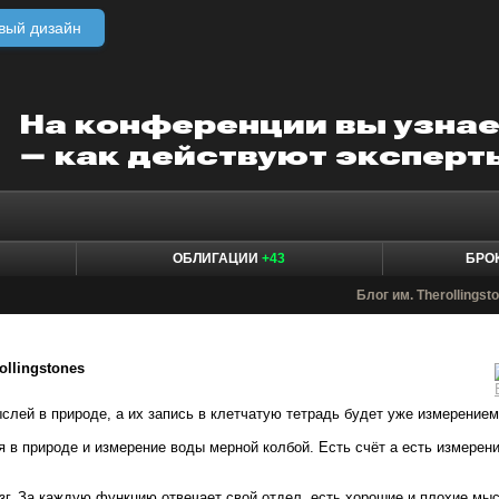
вый дизайн
ОБЛИГАЦИИ
+43
БРО
Блог им. Therollingst
rollingstones
слей в природе, а их запись в клетчатую тетрадь будет уже измерением
я в природе и измерение воды мерной колбой. Есть счёт а есть измерени
г. За каждую функцию отвечает свой отдел, есть хорошие и плохие мы