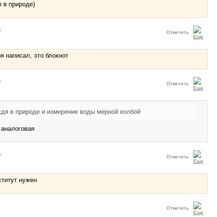
 в природе)
8
Ответить
я написал, это блокнот
9
Ответить
ждя в природе и измерение воды мерной колбой
 аналоговая
0
Ответить
ститут нужен
1
Ответить