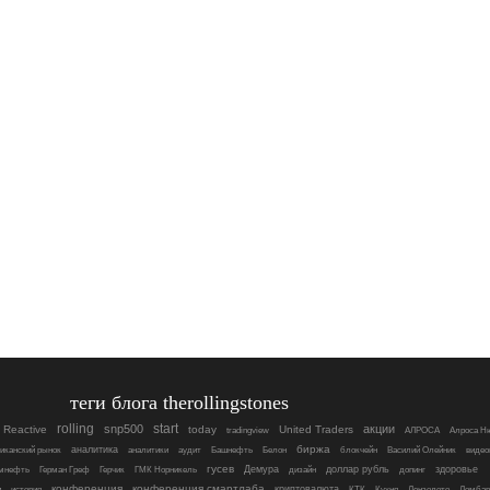
теги блога therollingstones
rolling
start
snp500
акции
Reactive
today
United Traders
tradingview
АЛРОСА
Алроса Н
биржа
аналитика
иканский рынок
аналитики
аудит
Башнефть
Белон
блокчейн
Василий Олейник
видео
гусев
Демура
доллар рубль
здоровье
мнефть
Герман Греф
Герчик
ГМК Норникель
дизайн
допинг
конференция
конференция смартлаба
криптовалюта
и
история
КТК
Кухня
Лензолото
Ломба