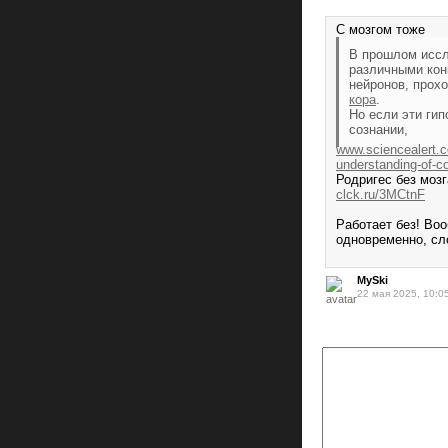
С мозгом тоже
В прошлом иссл
различными кон
нейронов, прох
кора
.
Но если эти ги
сознании,
www.sciencealert.co
understanding-of-
Родригес без мозг
clck.ru/3MCtnF
Работает без! Во
одновременно, сл
MySki
22 мая 2025, 10:0