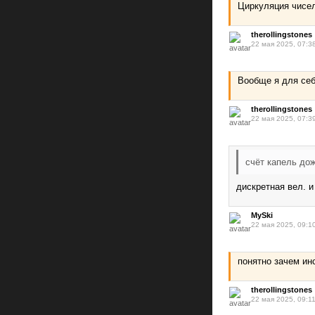
Циркуляция чисел
therollingstones
22 мая 2025, 07:3
Вообще я для себ
therollingstones
22 мая 2025, 07:3
счёт капель до
дискретная вел. и
MySki
22 мая 2025, 09:1
понятно зачем ин
therollingstones
22 мая 2025, 09:1