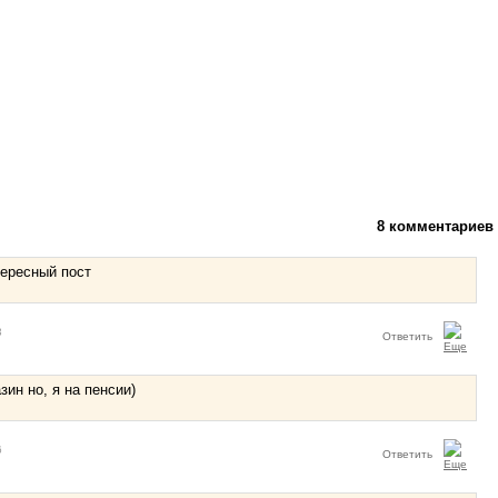
8 комментариев
тересный пост
3
Ответить
ин но, я на пенсии)
6
Ответить