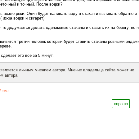
неточный и точный. После водки?
ть возле реки. Один будет наливать воду в стакан и выливать обратно и
 из-за водки и сигарет).
— то додумается делать одинаковые стаканы и ставить их на берегу, но н
появится третий человек который будет ставить стаканы ровными рядами
ереве.
 сделает это всё за 5 минут.
 является личным мнением автора. Мнение владельца сайта может не
м автора.
й пост
хорошо