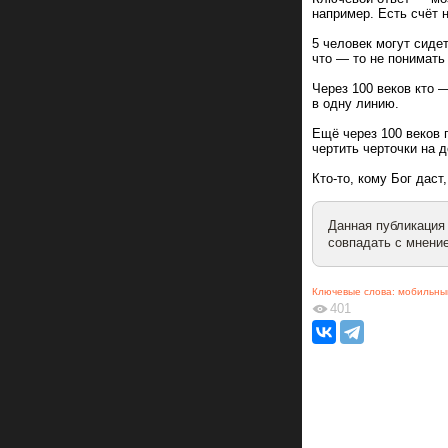
например. Есть счёт 
5 человек могут сиде
что — то не понимать (
Через 100 веков кто 
в одну линию.
Ещё через 100 веков 
чертить черточки на д
Кто-то, кому Бог даст,
Данная публикация
совпадать с мнение
Ключевые слова:
мобильны
401