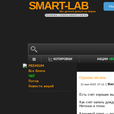
SMART-LAB
Но
Мы делаем деньги на бирже
РЕКЛАМА • CONFA.SMART-LAB.RU
КОТИРОВКИ
АКЦИИ
+85
PREMIUM
Все блоги
ЧАТ
Однако ин янь
Поток
|
the
22 мая 2025, 07:13
Новости акций
Есть счёт хороших мы
Как счёт капель дожд
Неточно и точно.
Ключевой ответ — моз