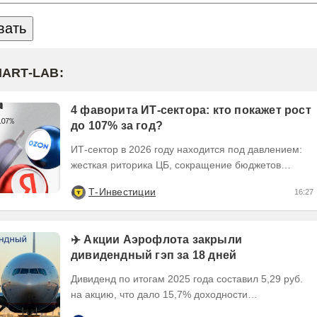
MART-LAB:
4 фаворита ИТ-сектора: кто покажет рост
до 107% за год?
ИТ-сектор в 2026 году находится под давлением:
жесткая риторика ЦБ, сокращение бюджетов
заказчиков и налоговые риски. Динамика сектора...
Т-Инвестиции
16:27
✈️ Акции Аэрофлота закрыли
дивидендный гэп за 18 дней
Дивиденд по итогам 2025 года составил 5,29 руб.
на акцию, что дало 15,7% доходности
относительно цены последней сделки 16 июля