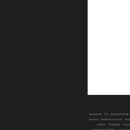
programming
development
ICO
Альпари
Американские акции
амер
Газпром
вопрос
Газпро
здоровье трейдера
инвестици