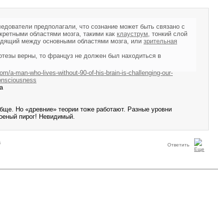
едователи предполагали, что сознание может быть связано с
кретными областями мозга, такими как
клауструм
, тонкий слой
одящий между основными областями мозга, или
зрительная
потезы верны, то француз не должен был находиться в
m/a-man-who-lives-without-90-of-his-brain-is-challenging-our-
consciousness
а
обще. Но «древние» теории тоже работают. Разные уровни
оеный пирог! Невидимый.
5
Ответить