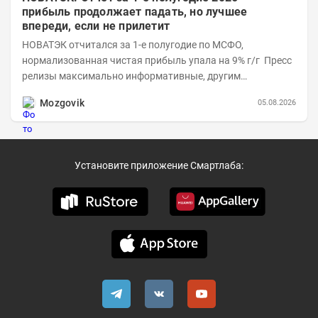
прибыль продолжает падать, но лучшее
впереди, если не прилетит
НОВАТЭК отчитался за 1-е полугодие по МСФО,
нормализованная чистая прибыль упала на 9% г/г Пресс
релизы максимально информативные, другим
компаниям в пример (тем более много цифр...
Mozgovik
05.08.2026
Установите приложение Смартлаба: