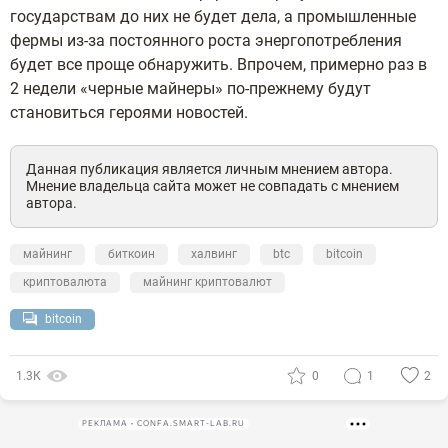
государствам до них не будет дела, а промышленные
фермы из-за постоянного роста энергопотребления
будет все проще обнаружить. Впрочем, примерно раз в
2 недели «черные майнеры» по-прежнему будут
становиться героями новостей.
Данная публикация является личным мнением автора.
Мнение владельца сайта может не совпадать с мнением
автора.
майнинг
биткоин
халвинг
btc
bitcoin
криптовалюта
майнинг криптовалют
bitcoin
1.3К
0
1
2
РЕКЛАМА • CONFA.SMART-LAB.RU