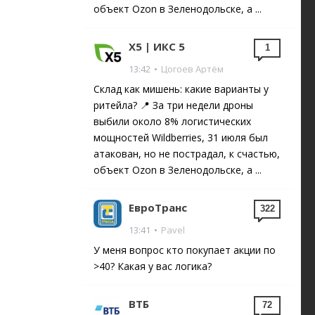
объект Ozon в Зеленодольске, а ...
X5 | ИКС 5
1
13:42
•
Цогоев Артём
Склад как мишень: какие варианты у
ритейла? 📍 За три недели дроны
выбили около 8% логистических
мощностей Wildberries, 31 июля был
атакован, но не пострадал, к счастью,
объект Ozon в Зеленодольске, а ...
ЕвроТранс
322
13:41
•
Pavel
У меня вопрос кто покупает акции по
>40? Какая у вас логика?
ВТБ
72