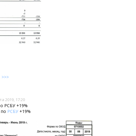
е
>>>
та 2019, 17:20
 по РСБУ +19%
г по
РСБУ
+19%