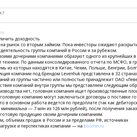
стиций
:19
еличить доходность
и на рынок со вторым займом. Пока инвесторы ожидают раскрыт
 деятельность группы компаний в России и за рубежом.
своими дочерними компаниями образуют одного из крупнейших в
 техники. По данным консолидированного отчета по МСФО, в гр
мь из которых находятся в Китае, Чехии, Польше, Венгрии, Болг
укция компании под брендом Levenhuk представлена в 32 странах
аний из группы частично или полностью принадлежит ОАО «Леве
ствия компаний внутри группы мы представляем следующим обр
оизводства нет, головная компания ищет производственные пл
а головную компанию могут заключаться договоры о поставке г
что в основном работа ведется по предоплате (так как дебиторс
минимальна — 7 млн из 126 млн рублей), после получения заказ
 готовую продукцию своим дочерним компаниям.
и, объемах продаж в России и за пределами РФ, источниках
агрузке и перспектиках компании — на
boomin.ru