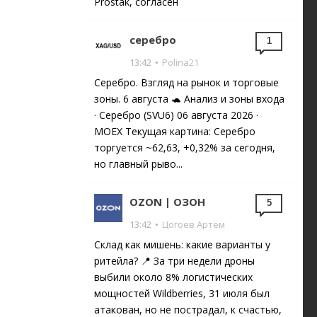
Prostak, согласен
серебро
1
13:42
•
Polina21
Серебро. Взгляд на рынок и торговые
зоны. 6 августа 🐢 Анализ и зоны входа
· Серебро (SVU6) 06 августа 2026 ·
MOEX Текущая картина: Серебро
торгуется ~62,63, +0,32% за сегодня,
но главный рыво...
OZON | ОЗОН
5
13:42
•
Цогоев Артём
Склад как мишень: какие варианты у
ритейла? 📍 За три недели дроны
выбили около 8% логистических
мощностей Wildberries, 31 июля был
атакован, но не пострадал, к счастью,