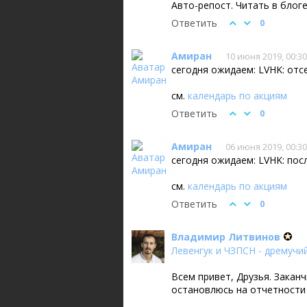
Авто-репост. Читать в блог
Ответить
0
Амиран
10 июня 2019, 00:30
сегодня ожидаем: LVHK: отсе
см.
календарь по акциям
Ответить
0
Амиран
06 июня 2019, 00:30
сегодня ожидаем: LVHK: посл.
см.
календарь по акциям
Ответить
0
Владимир Литвинов
Левенгук и ЧЗПСН - дремучи
Всем привет, Друзья. Закан
остановлюсь на отчетности 