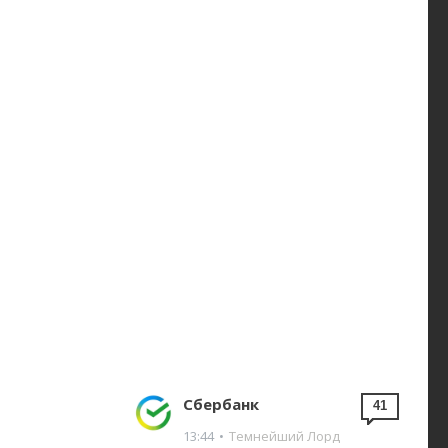
Сбербанк
41
13:44
•
Темнейший Лорд