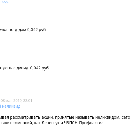
е
>>>
чка по д-дам 0,042 руб
 день с дивид. 0,042 руб
08 мая 2019, 22:01
й неликвид
чивая рассматривать акции, принятые называть неликвидом, сег
таких компаний, как Левенгук и ЧЗПСН-Профнастил.