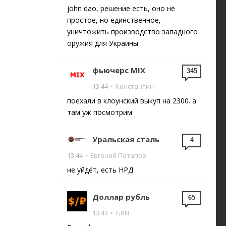
john dao, решение есть, оно не
простое, но единственное,
уничтожить производство западного
оружия для Украины
фьючерс MIX
345
13:44
•
Константин
поехали в клоунский выкуп на 2300. а
там уж посмотрим
Уральская сталь
4
13:44
•
Евгений Потапов
не уйдёт, есть НРД
Доллар рубль
65
13:43
•
GRN