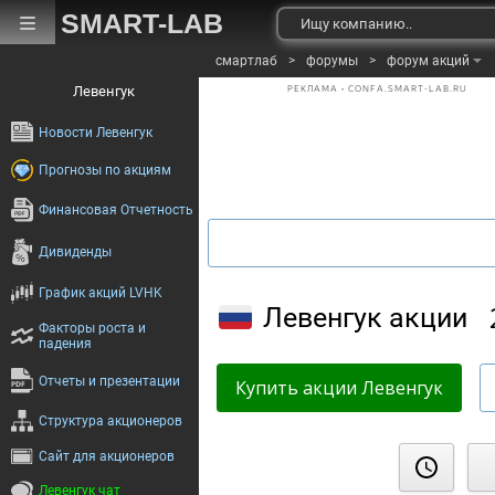
SMART-LAB
смартлаб
>
форумы
>
форум акций
Левенгук
РЕКЛАМА • CONFA.SMART-LAB.RU
Новости Левенгук
Прогнозы по акциям
Финансовая Отчетность
Дивиденды
График акций LVHK
Левенгук акции
Факторы роста и
падения
Отчеты и презентации
Купить акции Левенгук
Структура акционеров
Сайт для акционеров
Финаме
Левенгук чат