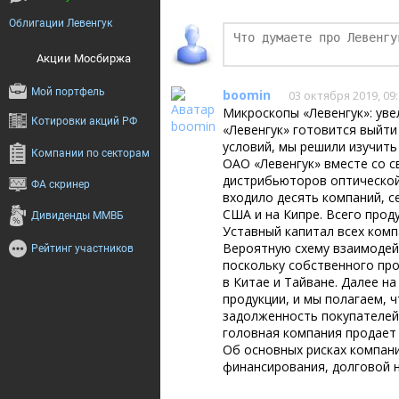
БКС Мир Инве
Облигации Левенгук
Акции Мосбиржа
Мой портфель
boomin
03 октября 2019, 09
Микроскопы «Левенгук»: ув
Котировки акций РФ
«Левенгук» готовится выйт
условий, мы решили изучить
Компании по секторам
ОАО «Левенгук» вместе со 
дистрибьюторов оптической
ФА скринер
входило десять компаний, се
США и на Кипре. Всего прод
Дивиденды ММВБ
Уставный капитал всех комп
Вероятную схему взаимодей
Рейтинг участников
поскольку собственного пр
в Китае и Тайване. Далее н
продукции, и мы полагаем, 
задолженность покупателей 
головная компания продает
Об основных рисках компани
финансирования, долговой н