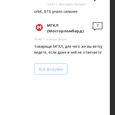
13:41
•
Витамин Логики
orbit, ВТБ упало сильнее
МГКЛ
7
(Мосгорломбард)
13:40
•
о море море
товарищи МГКЛ, для чего же вы ветку
ведете, если даже в ней не отвечаете
Все форумы