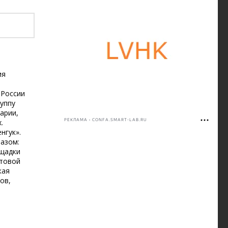
ия
 России
уппу
арии,
.
РЕКЛАМА • CONFA.SMART-LAB.RU
нгук».
азом:
ощадки
отовой
кая
ов,