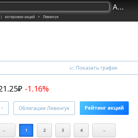
A...
|
котировки акций
>
Левенгук
21.25
₽
-1.16%
Рейтинг акций
Облигации Левенгук
←
1
2
3
4
→