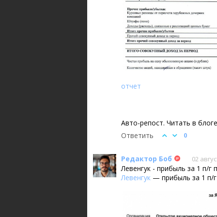
отчет
Авто-репост. Читать в блог
Ответить
0
Редактор Боб
02 авгус
Левенгук - прибыль за 1 п/г
Левенгук
— прибыль за 1 п/