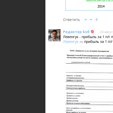
Ответить
0
Редактор Боб
20 авгус
Левенгук - прибыль за 1 п/
Левенгук
— прибыль за 1 п/