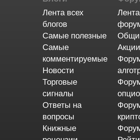
Лента всех
Лента
блогов
фору
Самые полезные
Общи
Самые
Акци
комментируемые
Фору
Новости
алгот
Торговые
Фору
сигналы
опци
Ответы на
Фору
вопросы
крипт
Книжные
Форум
рецензии
Рейти