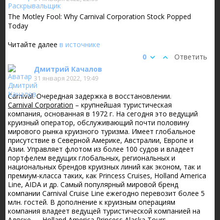
The Motley Fool: Why Carnival Corporation Stock Popped
Today
Читайте далее
в источнике
0
Ответить
Дмитрий Качалов
31 января 2022, 19:49
Carnival. Очередная задержка в восстановлении.
Carnival Corporation
– крупнейшая туристическая
компания, основанная в 1972 г. На сегодня это ведущий
круизный оператор, обслуживающий почти половину
мирового рынка круизного туризма. Имеет глобальное
присутствие в Северной Америке, Австралии, Европе и
Азии. Управляет флотом из более 100 судов и владеет
портфелем ведущих глобальных, региональных и
национальных брендов круизных линий как эконом, так и
премиум-класса таких, как Princess Cruises, Holland America
Line, AIDA и др. Самый популярный мировой бренд
компании Carnival Cruise Line ежегодно перевозит более 5
млн. гостей. В дополнение к круизным операциям
компания владеет ведущей туристической компанией на
Аляске — Holland America Princess Alaska Tours.