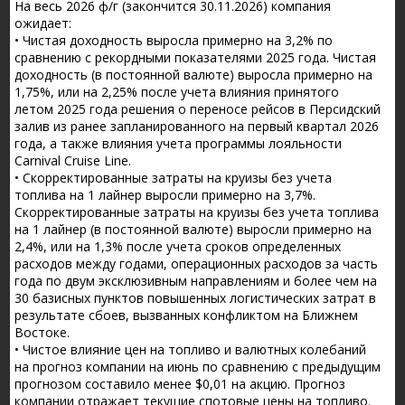
На весь 2026 ф/г (закончится 30.11.2026) компания
ожидает:
• Чистая доходность выросла примерно на 3,2% по
сравнению с рекордными показателями 2025 года. Чистая
доходность (в постоянной валюте) выросла примерно на
1,75%, или на 2,25% после учета влияния принятого
летом 2025 года решения о переносе рейсов в Персидский
залив из ранее запланированного на первый квартал 2026
года, а также влияния учета программы лояльности
Carnival Cruise Line.
• Скорректированные затраты на круизы без учета
топлива на 1 лайнер выросли примерно на 3,7%.
Скорректированные затраты на круизы без учета топлива
на 1 лайнер (в постоянной валюте) выросли примерно на
2,4%, или на 1,3% после учета сроков определенных
расходов между годами, операционных расходов за часть
года по двум эксклюзивным направлениям и более чем на
30 базисных пунктов повышенных логистических затрат в
результате сбоев, вызванных конфликтом на Ближнем
Востоке.
• Чистое влияние цен на топливо и валютных колебаний
на прогноз компании на июнь по сравнению с предыдущим
прогнозом составило менее $0,01 на акцию. Прогноз
компании отражает текущие спотовые цены на топливо.