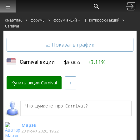
смартлаб
>
форумы
>
форум акций
|
котировки акций
>
Carnival
$
+3.11%
Carnival акции
30.855
Купить акции Carnival
Финаме
БКС Мир Инвестиций
Марэк
23 июня 2026, 19:22