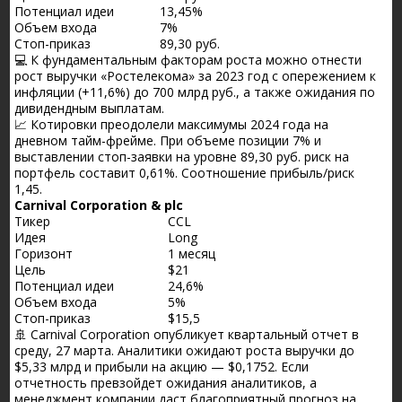
Потенциал идеи
13,45%
Объем входа
7%
Стоп-приказ
89,30 руб.
💻 К фундаментальным факторам роста можно отнести
рост выручки «Ростелекома» за 2023 год с опережением к
инфляции (+11,6%) до 700 млрд руб., а также ожидания по
дивидендным выплатам.
📈 Котировки преодолели максимумы 2024 года на
дневном тайм-фрейме. При объеме позиции 7% и
выставлении стоп-заявки на уровне 89,30 руб. риск на
портфель составит 0,61%. Соотношение прибыль/риск
1,45.
Carnival Corporation & plc
Тикер
CCL
Идея
Long
Горизонт
1 месяц
Цель
$21
Потенциал идеи
24,6%
Объем входа
5%
Стоп-приказ
$15,5
🚢 Carnival Corporation опубликует квартальный отчет в
среду, 27 марта. Аналитики ожидают роста выручки до
$5,33 млрд и прибыли на акцию — $0,1752. Если
отчетность превзойдет ожидания аналитиков, а
менеджмент компании даст благоприятный прогноз на