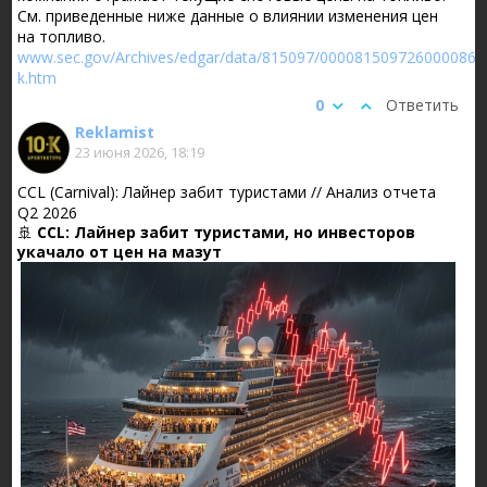
См. приведенные ниже данные о влиянии изменения цен
на топливо.
www.sec.gov/Archives/edgar/data/815097/000081509726000086/a
k.htm
0
Ответить
Reklamist
23 июня 2026, 18:19
CCL (Carnival): Лайнер забит туристами // Анализ отчета
Q2 2026
🚢
CCL: Лайнер забит туристами, но инвесторов
укачало от цен на мазут