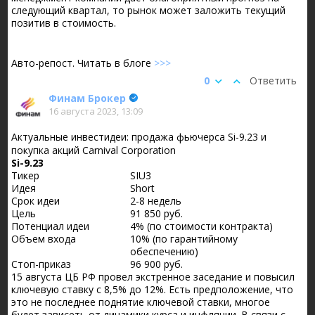
следующий квартал, то рынок может заложить текущий
позитив в стоимость.
Авто-репост. Читать в блоге
>>>
0
Ответить
Финам Брокер
16 августа 2023, 13:09
Актуальные инвестидеи: продажа фьючерса Si-9.23 и
покупка акций Carnival Corporation
Si-9.23
Тикер
SIU3
Идея
Short
Срок идеи
2-8 недель
Цель
91 850 руб.
Потенциал идеи
4% (по стоимости контракта)
Объем входа
10% (по гарантийному
обеспечению)
Стоп-приказ
96 900 руб.
15 августа ЦБ РФ провел экстренное заседание и повысил
ключевую ставку с 8,5% до 12%. Есть предположение, что
это не последнее поднятие ключевой ставки, многое
будет зависеть от динамики курса и инфляции. В связи с