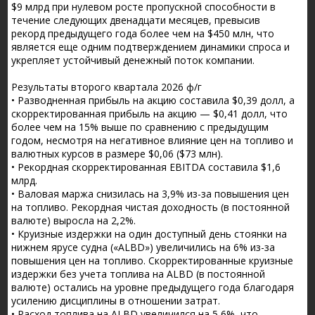
$9 млрд при нулевом росте пропускной способности в
течение следующих двенадцати месяцев, превысив
рекорд предыдущего года более чем на $450 млн, что
является еще одним подтверждением динамики спроса и
укрепляет устойчивый денежный поток компании.
Результаты второго квартала 2026 ф/г
• Разводненная прибыль на акцию составила $0,39 долл, а
скорректированная прибыль на акцию — $0,41 долл, что
более чем на 15% выше по сравнению с предыдущим
годом, несмотря на негативное влияние цен на топливо и
валютных курсов в размере $0,06 ($73 млн).
• Рекордная скорректированная EBITDA составила $1,6
млрд.
• Валовая маржа снизилась на 3,9% из-за повышения цен
на топливо. Рекордная чистая доходность (в постоянной
валюте) выросла на 2,2%.
• Круизные издержки на один доступный день стоянки на
нижнем ярусе судна («ALBD») увеличились на 6% из-за
повышения цен на топливо. Скорректированные круизные
издержки без учета топлива на ALBD (в постоянной
валюте) остались на уровне предыдущего года благодаря
усилению дисциплины в отношении затрат.
• Расход топлива на ALBD увеличился на 5,6%, что