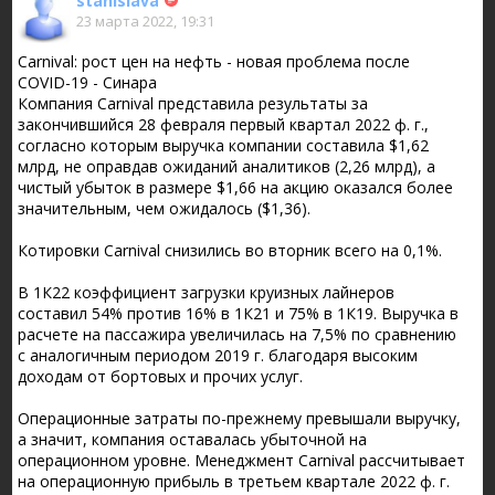
stanislava
23 марта 2022, 19:31
Carnival: рост цен на нефть - новая проблема после
COVID-19 - Синара
Компания Carnival представила результаты за
закончившийся 28 февраля первый квартал 2022 ф. г.,
согласно которым выручка компании составила $1,62
млрд, не оправдав ожиданий аналитиков (2,26 млрд), а
чистый убыток в размере $1,66 на акцию оказался более
значительным, чем ожидалось ($1,36).
Котировки Carnival снизились во вторник всего на 0,1%.
В 1К22 коэффициент загрузки круизных лайнеров
составил 54% против 16% в 1К21 и 75% в 1К19. Выручка в
расчете на пассажира увеличилась на 7,5% по сравнению
с аналогичным периодом 2019 г. благодаря высоким
доходам от бортовых и прочих услуг.
Операционные затраты по-прежнему превышали выручку,
а значит, компания оставалась убыточной на
операционном уровне. Менеджмент Carnival рассчитывает
на операционную прибыль в третьем квартале 2022 ф. г.