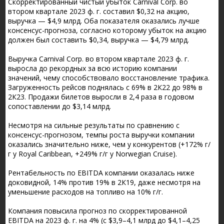
Скорректированный чистый убыток Carnival Corp. во
втором квартале 2023 ф. г. составил $0,32 на акцию,
выручка — $4,9 млрд. Оба показателя оказались лучше
консенсус-прогноза, согласно которому убыток на акцию
должен был составить $0,34, выручка — $4,79 млрд.
Выручка Carnival Corp. во втором квартале 2023 ф. г.
выросла до рекордных за всю историю компании
значений, чему способствовало восстановление трафика.
Загруженность рейсов поднялась с 69% в 2К22 до 98% в
2К23. Продажи билетов выросли в 2,4 раза в годовом
сопоставлении до $3,14 млрд.
Несмотря на сильные результаты по сравнению с
консенсус-прогнозом, темпы роста выручки компании
оказались значительно ниже, чем у конкурентов (+172% г/
г у Royal Caribbean, +249% г/г у Norwegian Cruise).
Рентабельность по EBITDA компании оказалась ниже
доковидной, 14% против 19% в 2К19, даже несмотря на
уменьшение расходов на топливо на 10% г/г.
Компания повысила прогноз по скорректированной
EBITDA на 2023 ф. г. на 4% (с $3,9–4,1 млрд до $4,1–4,25