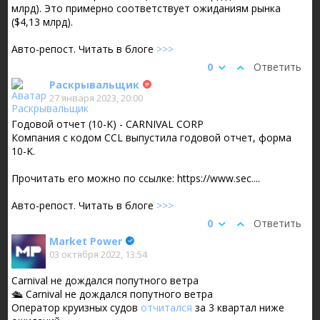
млрд). Это примерно соответствует ожиданиям рынка
($4,13 млрд).
Авто-репост. Читать в блоге
>>>
0
Ответить
Раскрывальщик
27 января 2023, 20:00
Годовой отчет (10-K) - CARNIVAL CORP
Компания с кодом CCL выпустила годовой отчет, форма
10-K.
Прочитать его можно по ссылке: https://www.sec....
Авто-репост. Читать в блоге
>>>
0
Ответить
Market Power
03 октября 2022, 13:54
Carnival не дождался попутного ветра
🛳 Carnival не дождался попутного ветра
Оператор круизных судов
отчитался
за 3 квартал ниже