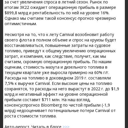
за счет увеличения спроса в летний сезон. Рынок по
итогам 3К22 ожидает операционную прибыль в размере
$899,8 млрд и рентабельность по ней на уровне 16%.
Однако мы считаем такой консенсус-прогноз чрезмерно
оптимистичным.
Несмотря на то, что к лету Carnival возобновит работу
своего флота в полном объеме и спрос на круизы будет
восстанавливаться, повышенные затраты на судовое
топливо, приведут к общему увеличению операционных
затрат, и компания, как следствие, получит, как мы
считаем, скромную операционную прибыль. По нашим
оценкам, стоимость мазута и дизельного топлива в
текущем квартале уже выросла примерно на 60% г/г.
Расходы на топливо в доковидном 2019 г. составляли
7,5% к выручке Carnival. Если высокие цены на топливо
сохранятся, то расходы на него вырастут в 2022 г. до $1,9
млрд и негативный эффект на уровне операционной
прибыли составит $711 млн. На наш взгляд,
консенсуспрогноз Bloomberg по чистой прибыли (-1,9
млрд) недооценивает потенциальные потери Carnival от
роста стоимости топлива.
Авто-репост. Читать в блоге
>>>