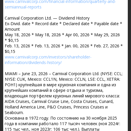
www.carnivalcorp.com/financial-information/quarterly-and-
semiannual-reports
Carnival Corporation Ltd. — Dividend History
Ex-Divid. date * Record date * Declared date * Payable date *
Amount
May 18, 2026 * May 18, 2026 * Apr 00, 2026 * May 29, 2026
* $0,15
Feb. 13, 2026 * Feb. 13, 2026 * Jan. 00, 2026 * Feb. 27, 2026 *
$0,15
www.carnivalcorp.com/investors/shareholder-
information/dividends-history/
MIAMI – June 23, 2026 – Carnival Corporation Ltd. (NYSE: CCL;
NYSE: CUK, Mexico: CCL1N, Mexico: CCLN, LSE: CCL, XETRA:
POH1) крупнейшая в мире круизная компания и одна из
крупнейших компаний в сфере отдыха и туризма,
владеющая портфелем круизных линий мирового класса:
AIDA Cruises, Carnival Cruise Line, Costa Cruises, Cunard,
Holland America Line, P&O Cruises, Princess Cruises и
Seabourn.
Основана в 1972 году. По состоянию на 30 ноября 2025
года в компании работало 117 тысяч человек (ноя 2024г:
115 тыс чел., ноя 2023г: 106 тыс чел.). Выплаты