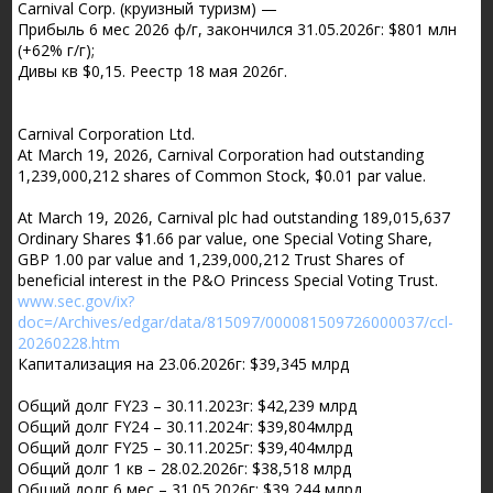
Carnival Corp. (круизный туризм) —
Прибыль 6 мес 2026 ф/г, закончился 31.05.2026г: $801 млн
(+62% г/г);
Дивы кв $0,15. Реестр 18 мая 2026г.
Carnival Corporation Ltd.
At March 19, 2026, Carnival Corporation had outstanding
1,239,000,212 shares of Common Stock, $0.01 par value.
At March 19, 2026, Carnival plc had outstanding 189,015,637
Ordinary Shares $1.66 par value, one Special Voting Share,
GBP 1.00 par value and 1,239,000,212 Trust Shares of
beneficial interest in the P&O Princess Special Voting Trust.
www.sec.gov/ix?
doc=/Archives/edgar/data/815097/000081509726000037/ccl-
20260228.htm
Капитализация на 23.06.2026г: $39,345 млрд
Общий долг FY23 – 30.11.2023г: $42,239 млрд
Общий долг FY24 – 30.11.2024г: $39,804млрд
Общий долг FY25 – 30.11.2025г: $39,404млрд
Общий долг 1 кв – 28.02.2026г: $38,518 млрд
Общий долг 6 мес – 31.05.2026г: $39,244 млрд