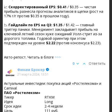
📈
Скорректированный EPS:
$0.41
/ $0.35 — чистая
прибыль разнесла прогнозы аналитиков в щепки (рост на
17% г/г против $0.35 в прошлом году).
📉
Гайдлайн по EPS на Q3:
$1.35
/ $1.42 — главный
триггер паники. Менеджмент закладывает прибыль на
ключевой летний сезон хуже ожиданий Уолл-стрит из-за
дорогого топлива. Годовой ориентир при этом
подтвержден на уровне
$2.22
(против консенсуса $2.23).
Авто-репост. Читать в блоге
>>>
0
Ответить
Финам Брокер
21 марта 2024, 13:51
Актуальные инвестидеи: покупка акций «Ростелекома» и
Carnival
ПАО «Ростелеком»
Тикер
RTKM
Идея
Long
Срок идеи
2-4 недели
Цель
111 руб.