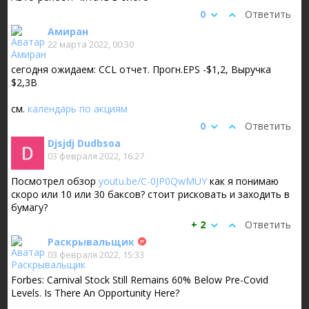
0
Ответить
Амиран
22 марта 2022, 00:30
сегодня ожидаем: CCL отчет. Прогн.EPS -$1,2, Выручка
$2,3B
см.
календарь по акциям
0
Ответить
Djsjdj Dudbsoa
03 февраля 2022, 16:27
Посмотрел обзор
youtu.be/C-0JP0QwMUY
как я понимаю
скоро или 10 или 30 баксов? стоит рисковать и заходить в
бумагу?
+ 2
Ответить
Раскрывальщик
03 февраля 2022, 15:33
Forbes: Carnival Stock Still Remains 60% Below Pre-Covid
Levels. Is There An Opportunity Here?