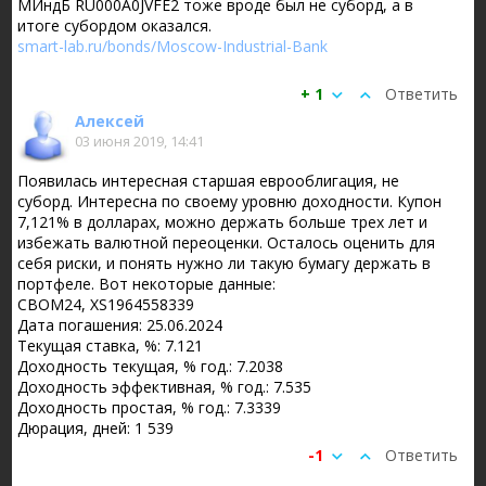
МИндБ RU000A0JVFE2 тоже вроде был не суборд, а в
итоге субордом оказался.
smart-lab.ru/bonds/Moscow-Industrial-Bank
+ 1
Ответить
Алексей
03 июня 2019, 14:41
Появилась интересная старшая еврооблигация, не
суборд. Интересна по своему уровню доходности. Купон
7,121% в долларах, можно держать больше трех лет и
избежать валютной переоценки. Осталось оценить для
себя риски, и понять нужно ли такую бумагу держать в
портфеле. Вот некоторые данные:
CBOM24, XS1964558339
Дата погашения: 25.06.2024
Текущая ставка, %: 7.121
Доходность текущая, % год.: 7.2038
Доходность эффективная, % год.: 7.535
Доходность простая, % год.: 7.3339
Дюрация, дней: 1 539
-1
Ответить