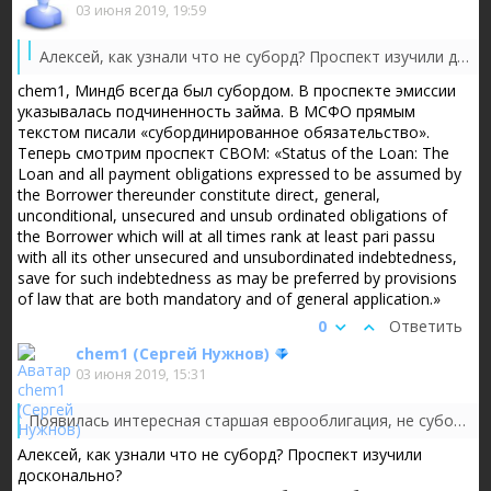
03 июня 2019, 19:59
Появилась интересная старшая еврооблигация, не суборд. 
Алексей, как узнали что не суборд? Проспект изучили досконально?
chem1, Миндб всегда был субордом. В проспекте эмиссии
указывалась подчиненность займа. В МСФО прямым
текстом писали «субординированное обязательство».
Теперь смотрим проспект СВОМ: «Status of the Loan: The
Loan and all payment obligations expressed to be assumed by
the Borrower thereunder constitute direct, general,
unconditional, unsecured and unsub ordinated obligations of
the Borrower which will at all times rank at least pari passu
with all its other unsecured and unsubordinated indebtedness,
save for such indebtedness as may be preferred by provisions
of law that are both mandatory and of general application.»
0
Ответить
chem1 (Сергей Нужнов)
03 июня 2019, 15:31
Появилась интересная старшая еврооблигация, не суборд. Интересна по своему уровню доходности. Купон 7,121% в долларах, можно держать больше трех лет и избежать валютной переоценки. Осталось оценить для себя риски, и понять нужно ли такую бумагу держать в портфеле. Вот некоторые данные:
Алексей, как узнали что не суборд? Проспект изучили
досконально?