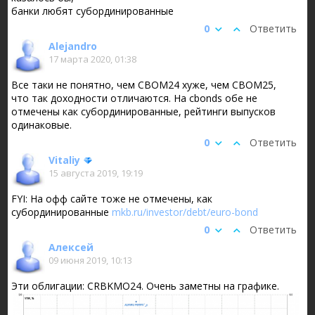
банки любят субординированные
0
Ответить
Alejandro
17 марта 2020, 01:38
Все таки не понятно, чем CBOM24 хуже, чем CBOM25,
что так доходности отличаются. На cbonds обе не
отмечены как субординированные, рейтинги выпусков
одинаковые.
0
Ответить
Vitaliy
15 августа 2019, 19:19
FYI: На офф сайте тоже не отмечены, как
субординированные
mkb.ru/investor/debt/euro-bond
0
Ответить
Алексей
09 июня 2019, 10:13
Эти облигации: CRBKMO24. Очень заметны на графике.