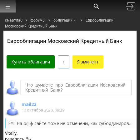
смартлаб
>
форумы
>
облигации
>
Еврооблигации
Московский Кредитный Банк
Еврооблигации Московский Кредитный Банк
Купить облигации
Я эмитент
Финаме
БКС Мир Инвестиций
mail22
10 октября 2020, 09:29
FYI: На офф сайте тоже не отмечены, как субординированные
Vitaliy,
казалось бы,