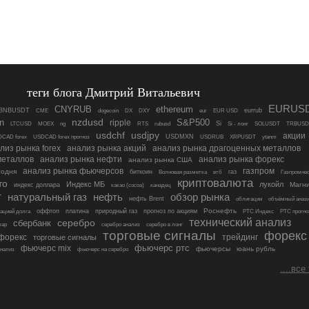
теги блога Дмитрий Витальевич
EURUS
ethereum
CNYRUB
BNBUSDT
eurrub
CME
dogecoin
DX
DXY
eur
EUR USD
nzdusd
in
ripple
S&P500
Si
LTCUSD
MOEX
ng
RTS
rubusd
Si - лонг
SOLUSDT
TRBUSD
usdchf
usdjpy
акции
USDMXN
CAD forex
USDCAD forex прогноз
USDRUB
XRPUSDT
ytanm
лиз рынка forex
анализ рынка акций
анализ рынка драгоценных металлов
металлов
анализ рынка нефти
анализ рынка форекс
анализ рынка США
анализ рынка фьючерсов
газпром
годня
биткоин
газ
Волновая разметка
втб
Газпромне
криптовалюта
то
Индекс МБ
лукойл
Магн
индекс доллара
какао (cocoa)
канадец
т
нефть
обзор рынка
натуральный газ
нефть Brent
облигации
объёмный аназ
платина
Роснефть
оффтоп
природный газ
прогноз по акциям
ацией долга
РТС Индекс
РТС прогно
технический анализ
сбербанк
серебро
лар
серебро анализ
серебро в лонг
торговые сигналы
форекс
 форекс
трейдинг
торговые сигналы
фьючерс mix
фьючерс ртс
фьючерсы
юань рубль
нализ
фьючерс на серебро
....все