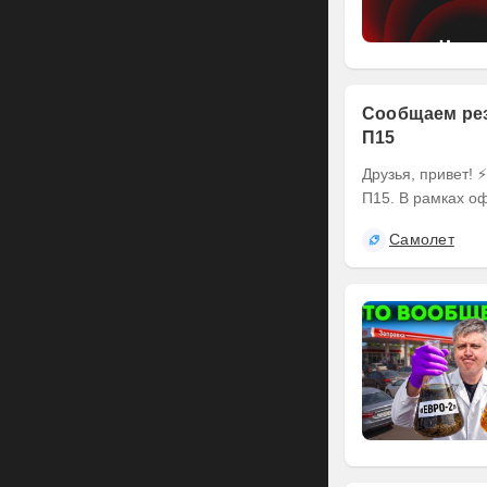
Сообщаем рез
П15
Друзья, привет! ⚡️ Делимся итогами оферты по выпуску наших облигаций серии БО-
П15. В рамках оф
Самолет