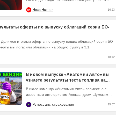
пользователей платформы hh․ru, и уже в начале
HeadHunter
16:23
2026...
ультаты оферты по выпуску облигаций серии БО-
ерты мы погасили облигации на общую сумму в 3,1...
18:42
В новом выпуске «Анатомии Авто» вы
узнаете результаты теста топлива на
популярных АЗС
В июле команда «Анатомия Авто» совместно с
известным автоюристом Александром Шумским
собрали пробы бензина с 13 популярных АЗС
Ренессанс страхование
15:57
московского...