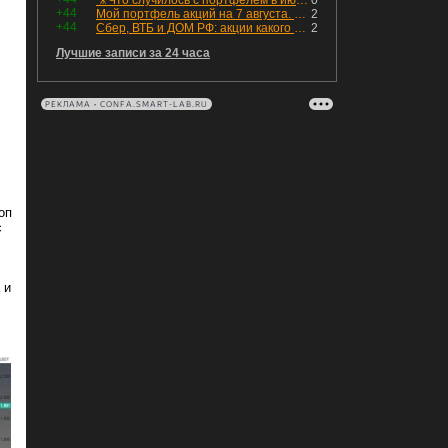
🎥Что случилось с портфелем в июле - честный разбор / Инвестировать Просто
0
+44
Мой портфель акций на 7 августа. Покупки активов и реинвестирование дивидендов. Создание пассивного дохода
2
+44
Сбер, ВТБ и ДОМ РФ: акции какого банка топ, а чьи акции 💩?
2
Лучшие записи за 24 часа
РЕКЛАМА • CONFA.SMART-LAB.RU
оп
с
 и