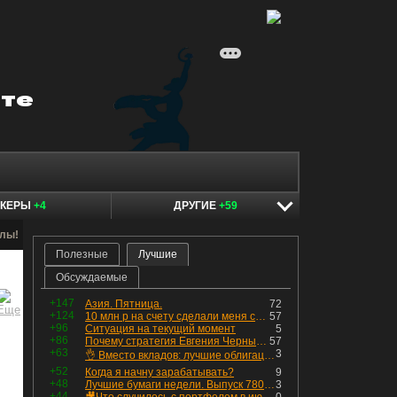
ОКЕРЫ
+4
ДРУГИЕ
+59
алы!
Полезные
Лучшие
Обсуждаемые
+147
Азия. Пятница.
72
+124
10 млн р на счету сделали меня счастливым? Ожидание vs Реальность!
57
+96
Ситуация на текущий момент
5
+86
Почему стратегия Евгения Черных приведет вас к убыткам в 2026 году
57
+63
3
👌 Вместо вкладов: лучшие облигации — только супер надёжные
+52
Когда я начну зарабатывать?
9
+48
Лучшие бумаги недели. Выпуск 780 – обновления для пятницы
3
+44