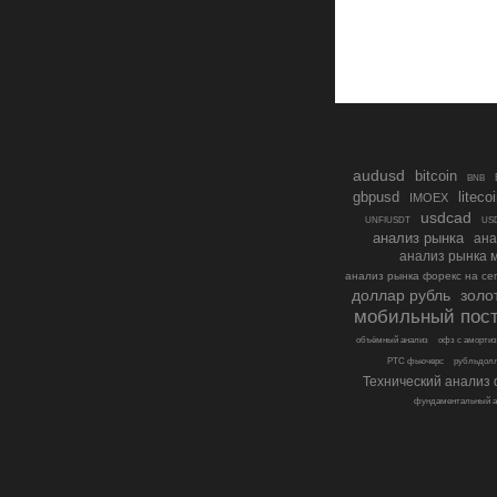
audusd
bitcoin
BNB
gbpusd
liteco
IMOEX
usdcad
UNFIUSDT
USD
анализ рынка
ана
анализ рынка 
анализ рынка форекс на се
золо
доллар рубль
мобильный пос
объёмный анализ
офз с амортиз
РТС фьючерс
рубльдол
Технический анализ
фундаментальный а