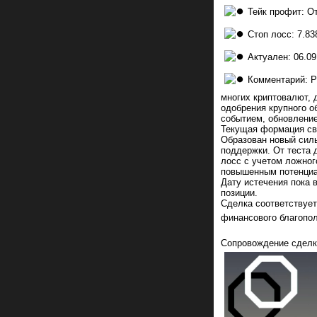
Тейк профит: О
Стоп лосс: 7.83
Актуален: 06.09
Комментарий: Р
многих криптовалют, 
одобрения крупного о
событием, обновление
Текущая формация св
Образован новый силь
поддержки. От теста 
лосс с учетом ложног
повышенным потенциа
Дату истечения пока 
позиции.
Сделка соответствует
финансового благопо
Сопровождение сдел