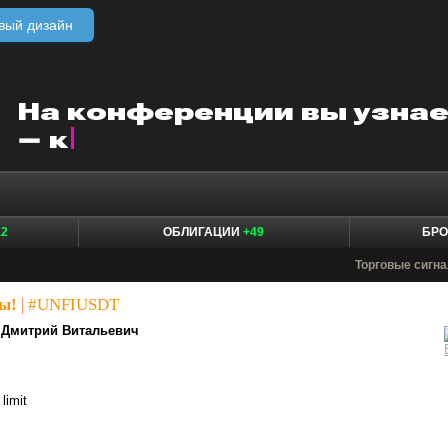
вый дизайн
12
ОБЛИГАЦИИ
+49
БР
Торговые сигн
ы!
|
#UNFIUSDT
Дмитрий Витальевич
limit