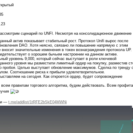
ткрытый
85
.23
ассмотрим сценарий по UNFI. Несмотря на консолидационное движение
данный актив показывает стабильный рост. Протокол Unifi вырос после
бновления DAO. Хотя неясно, связано ли повышение напрямую с этим
 вносит значительные изменения в токен вознаграждения протокола UP.
идетельствует о хорошем бычьем настроении на данном активе.
ный уровень 9,000, который сейчас выступает в роли ключевой
данного уровня мы разместили лимитный ордер на покупку, разместив ст
о пробоя. Целью выступает обновление максимумов. Сделка по тренду 
лом. Соотношение риска к прибыли удовлетворительное.
выставляем на сегодня. Как откроется ордер, будет сопровождение
 всем правилам торгового алгоритма, будем действовать. Всем профита
лучия
ки —
t.me/addlist/1tRFE2bSkE04MWNi