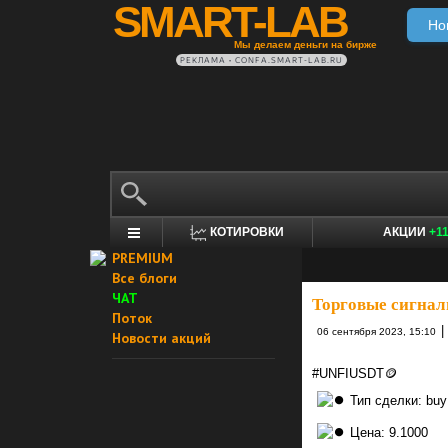
SMART-LAB
Но
Мы делаем деньги на бирже
РЕКЛАМА • CONFA.SMART-LAB.RU
КОТИРОВКИ
АКЦИИ
+1
PREMIUM
Все блоги
ЧАТ
Торговые сигнал
Поток
|
06 сентября 2023, 15:10
Новости акций
#UNFIUSDT🪙
Тип сделки: buy 
Цена: 9.1000