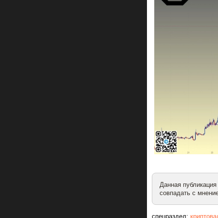
Данная публикация
совпадать с мнение
спецраздел:
криптова