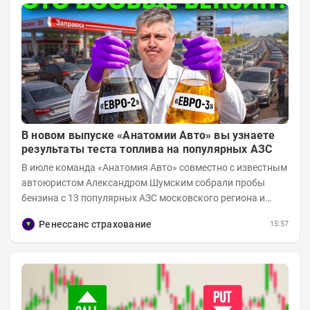
В новом выпуске «Анатомии Авто» вы узнаете
результаты теста топлива на популярных АЗС
В июле команда «Анатомия Авто» совместно с известным
автоюристом Александром Шумским собрали пробы
бензина с 13 популярных АЗС московского региона и
отправили их на тесты в лабораторию МАДИ-ХИМ....
Ренессанс страхование
15:57