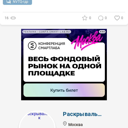
NVTQ-гдр
16
0
0
0
РЕКЛАМА • CONFA.SMART-LAB.RU
Раскрывальщик
Москва