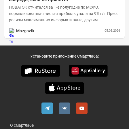
НОВАТЭК отчитался за 1-е полугодие по МСФО,
нормализованная чистая прибыль упала на 9% г/г Пресс
релизы максимально информативные, другим
компаниям в пример (тем более много цифр...
Mozgovik
05.08.2026
Установите приложение Смартлаба:
О смартлабе