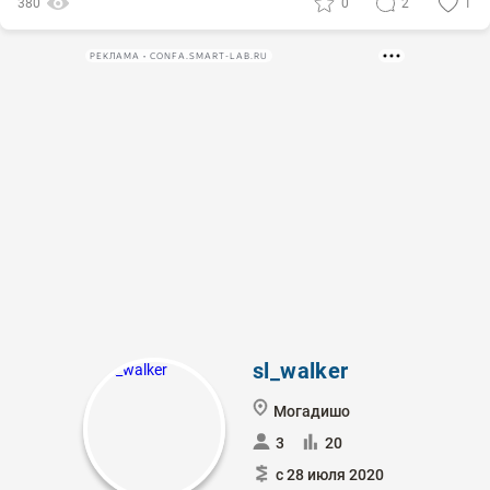
380
0
2
1
РЕКЛАМА • CONFA.SMART-LAB.RU
sl_walker
Могадишо
3
20
с 28 июля 2020