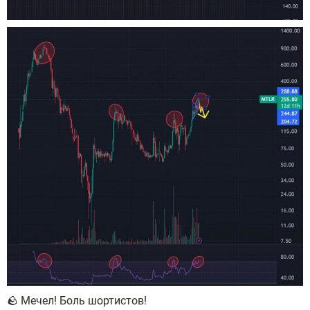
🪨 Мечел! Боль шортистов!