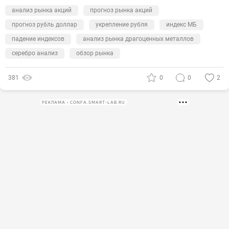
анализ рынка акций
прогноз рынка акций
прогноз рубль доллар
укрепление рубля
индекс МБ
падение индексов
анализ рынка драгоценных металлов
серебро анализ
обзор рынка
381
0
0
2
РЕКЛАМА • CONFA.SMART-LAB.RU