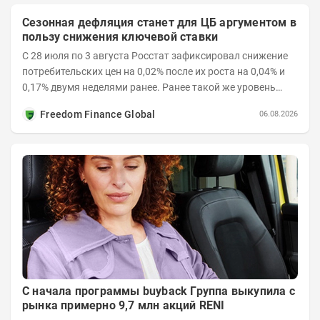
Сезонная дефляция станет для ЦБ аргументом в
пользу снижения ключевой ставки
С 28 июля по 3 августа Росстат зафиксировал снижение
потребительских цен на 0,02% после их роста на 0,04% и
0,17% двумя неделями ранее. Ранее такой же уровень
дефляции отмечался с 13 по 18 мая. При...
Freedom Finance Global
06.08.2026
С начала программы buyback Группа выкупила с
рынка примерно 9,7 млн акций RENI