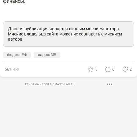
финансы.
Данная публикация является личным мнением автора.
Мнение владельца сайта может не совпадать с мнением
автора.
бюджет РФ
индекс МБ
561
0
6
2
РЕКЛАМА • CONFA.SMART-LAB.RU