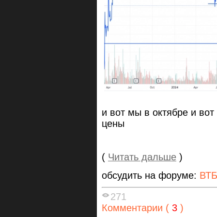
и вот мы в октябре и во
цены
(
Читать дальше
)
обсудить на форуме:
ВТ
271
Комментарии (
3
)