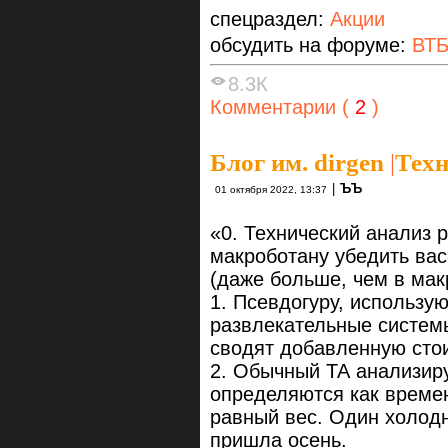
спецраздел:
Акции
обсудить на форуме:
ВТ
8.3К
Комментарии (
2
)
Блог им. dirgen
|
Техн
|
ЪЪ
01 октября 2022, 13:37
«0. Технический анализ 
макроботану убедить вас
(даже больше, чем в мак
1. Псевдогуру, использ
развлекательные систем
сводят добавленную стои
2. Обычный ТА анализир
определяются как времен
равный вес. Один холодн
пришла осень.