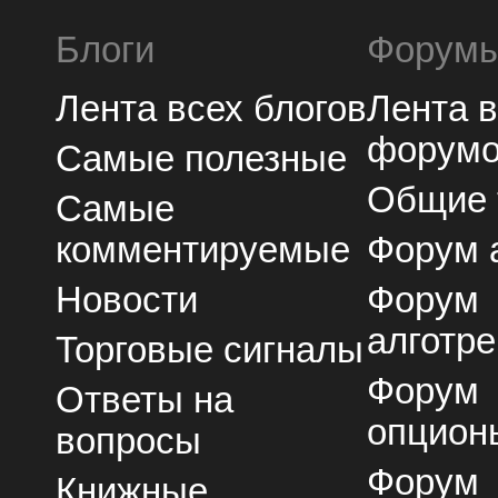
Блоги
Форум
Лента всех блогов
Лента 
форум
Самые полезные
Общие
Самые
комментируемые
Форум 
Новости
Форум
алготре
Торговые сигналы
Форум
Ответы на
опцион
вопросы
Форум
Книжные