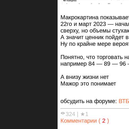
Макрокартина показывает
22го и март 2023 — нача
сверху, но объемы стуха
А значит ценник пойдет
Ну по крайне мере вероя
Понятно, что торговать н
например 84 — 89 — 96 —
А внизу жизни нет
Мажор это понимает
обсудить на форуме:
ВТ
324
|
★1
Комментарии (
2
)