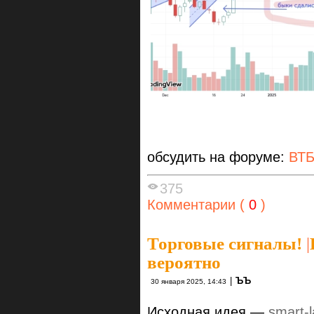
обсудить на форуме:
ВТ
375
Комментарии (
0
)
Торговые сигналы!
|
вероятно
|
ЪЪ
30 января 2025, 14:43
Исходная идея —
smart-l