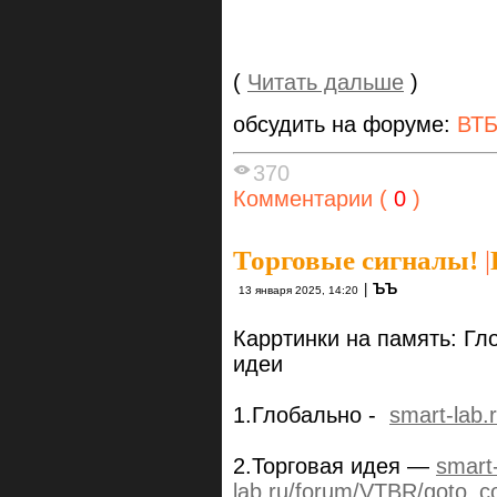
(
Читать дальше
)
обсудить на форуме:
ВТ
370
Комментарии (
0
)
Торговые сигналы!
|
|
ЪЪ
13 января 2025, 14:20
Карртинки на память: Гл
идеи
1.Глобально -
smart-lab.
2.Торговая идея —
smart
lab.ru/forum/VTBR/goto