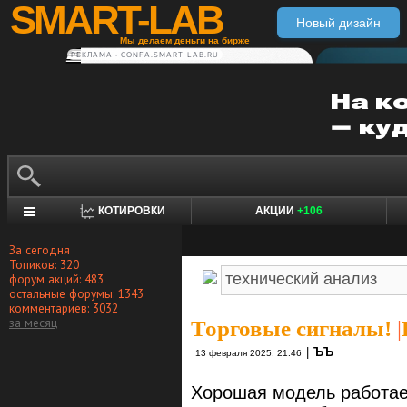
SMART-LAB
Новый дизайн
Мы делаем деньги на бирже
РЕКЛАМА • CONFA.SMART-LAB.RU
КОТИРОВКИ
АКЦИИ
+106
За сегодня
Топиков: 320
форум акций: 483
остальные форумы: 1343
комментариев: 3032
за месяц
Торговые сигналы!
|
|
ЪЪ
13 февраля 2025, 21:46
Хорошая модель работае