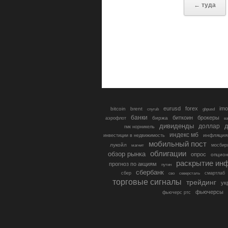
← туда
eurusd
forex
imo
bitcoin
brent
cnyrub
gbpusd
банки
биткоин
брокеры
биржа
аэрофлот
в
дивиденды
доллар
д
гмк норникель
индекс мб
инфляция
инвестиции в недвижимость
мобильный пост
лукойл
мосбир
магнит
облигации
обзор рынка
опрос
опцио
раскрытие ин
прогноз по акциям
путин
сбербанк
сбер
северсталь
смартлаб
сво
торговые сигналы
трейдинг
ук
фьючерсы
фьючерс ртс