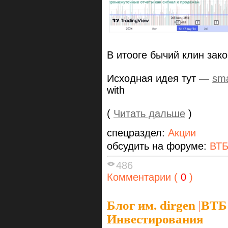
В итооге бычий клин зак
Исходная идея тут —
sma
with
(
Читать дальше
)
спецраздел:
Акции
обсудить на форуме:
ВТ
486
Комментарии (
0
)
Блог им. dirgen
|
ВТБ
Инвестирования