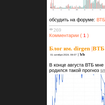
обсудить на форуме:
ВТ
269
Комментарии (
1
)
Блог им. dirgen
|
ВТБ 
|
ЪЪ
01 октября 2024, 09:07
В конце августа ВТБ мне
родился такой прогноз
sm