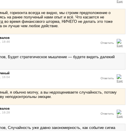
ный, горизонта всегда не видно, мы строим предположение о
ясь на ранее полученый нами опыт и всё. Что касается не
тд во время финансового шторма, НИЧЕГО не делать это тоже
да он лучше чем любое действие.
овалов
, 18:46
Ответить
лов, Будет стратегическое мышление — будете видеть далекий
зумный
, 16:04
Ответить
ный, я обычно молчу, а вы недооцениваете случайность, потому
ву неподконтрольны эмоции.
овалов
, 16:28
Ответить
лов, Случайность уже давно закономерность, как событие сигма