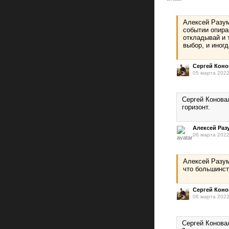
Алексей Разум
событии опира
откладывай и 
выбор, и иног
Сергей Кон
05 марта 2022
Сергей Конова
горизонт.
Алексей Ра
06 марта 2022
Алексей Разум
что большинст
Сергей Кон
06 марта 2022
Сергей Конова