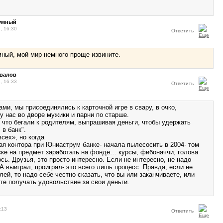
зумный
, 16:30
Ответить
ный, мой мир немного проще извините.
овалов
, 16:33
Ответить
ами, мы присоединялись к карточной игре в свару, в очко,
у нас во дворе мужики и парни по старше.
, что бегали к родителям, выпрашивая деньги, чтобы удержать
 в банк".
всех», но когда
ая контора при Юниаструм банке- начала пылесосить в 2004- том
ске на предмет заработать на фонде… курсы, фибоначчи, голова
ь. Друзья, это просто интересно. Если не интересно, не надо
А выиграл, проиграл- это всего лишь процесс. Правда, если не
ей, то надо себе честно сказать, что вы или заканчиваете, или
те получать удовольствие за свои деньги.
:13
Ответить