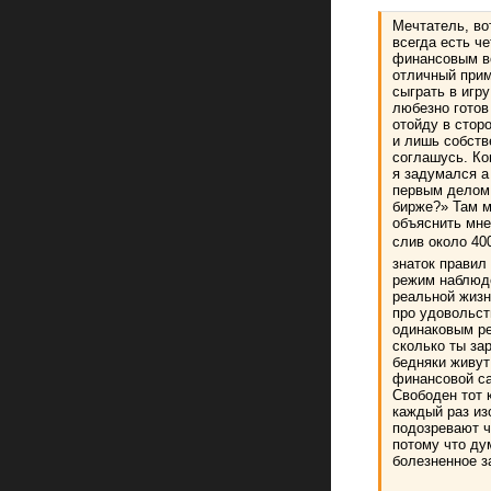
Мечтатель, вот
всегда есть ч
финансовым во
отличный прим
сыграть в игр
любезно готов
отойду в стор
и лишь собств
соглашусь. Ко
я задумался а
первым делом, 
бирже?» Там 
объяснить мне
слив около 400
знаток правил 
режим наблюде
реальной жизни
про удовольст
одинаковым ре
сколько ты за
бедняки живут
финансовой са
Свободен тот 
каждый раз из
подозревают ч
потому что ду
болезненное з