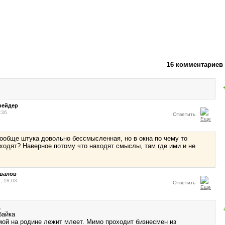
16 комментариев
рейдер
:36
Ответить
ообще штука довольно бессмысленная, но в окна по чему то
ходят? Наверное потому что находят смыслы, там где ими и не
овалов
, 18:03
Ответить
,
байка
мой на родине лежит млеет. Мимо проходит бизнесмен из