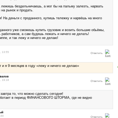
, лежишь бездельничаешь, а мог бы на пальму залезть, нарвать
 на рынок и продать.
! На деньги с проданного, купишь тележку и нарвёшь на много
данного уже сможешь купить грузовик и возить большие обьёмы,
 работников, а сам будешь лежать и ничего не делать!
иппе, и так лежу и ничего не делаю!
, 13:55
Ответить
т и я 9 месяцев в году «лежу и ничего не делаю»
овалов
, 19:18
Ответить
завтра то, что можно сделать сегодня!
работает в период ФИНАНСОВОГО ШТОРМА, где не видно
ый
:44
Ответить