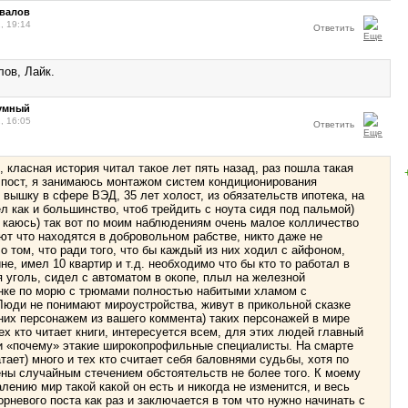
овалов
, 19:14
Ответить
лов, Лайк.
зумный
, 16:05
Ответить
, класная история читал такое лет пять назад, раз пошла такая
пост, я занимаюсь монтажом систем кондиционирования
 вышку в сфере ВЭД, 35 лет холост, из обязательств ипотека, на
л как и большинство, чтоб трейдить с ноута сидя под пальмой)
 каюсь) так вот по моим наблюдениям очень малое колличество
т что находятся в добровольном рабстве, никто даже не
о том, что ради того, что бы каждый из них ходил с айфоном,
е, имел 10 квартир и т.д. необходимо что бы кто то работал в
 уголь, сидел с автоматом в окопе, плыл на железной
нке по морю с трюмами полностью набитыми хламом с
Люди не понимают мироустройства, живут в прикольной сказке
них персонажем из вашего коммента) таких персонажей в мире
тех кто читает книги, интересуется всем, для этих людей главный
и «почему» этакие широкопрофильные специалисты. На смарте
тает) много и тех кто считает себя баловнями судьбы, хотя по
ны случайным стечением обстоятельств не более того. К моему
лению мир такой какой он есть и никогда не изменится, и весь
орневого поста как раз и заключается в том что нужно начинать с