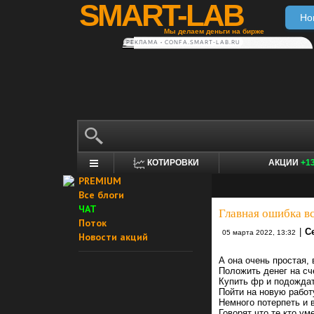
SMART-LAB
Но
Мы делаем деньги на бирже
РЕКЛАМА • CONFA.SMART-LAB.RU
КОТИРОВКИ
АКЦИИ
+1
PREMIUM
Все блоги
ЧАТ
Главная ошибка вс
Поток
|
С
05 марта 2022, 13:32
Новости акций
А она очень простая, 
Положить денег на сч
Купить фр и подожда
Пойти на новую рабо
Немного потерпеть и в
Говорят что те кто у