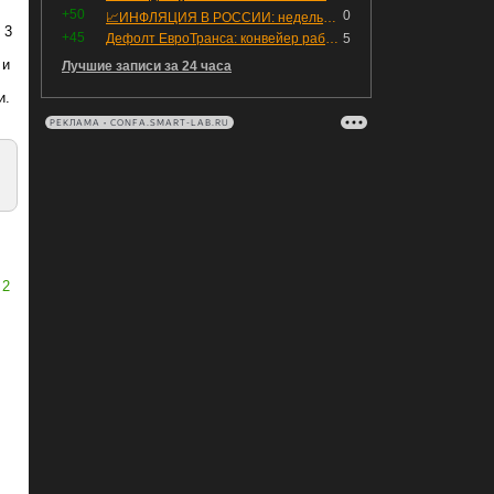
+50
0
📈ИНФЛЯЦИЯ В РОССИИ: недельная дефляция, но в годовом выражении рост 😢
 3
+45
Дефолт ЕвроТранса: конвейер работает исправно
5
 и
Лучшие записи за 24 часа
и.
РЕКЛАМА • CONFA.SMART-LAB.RU
2