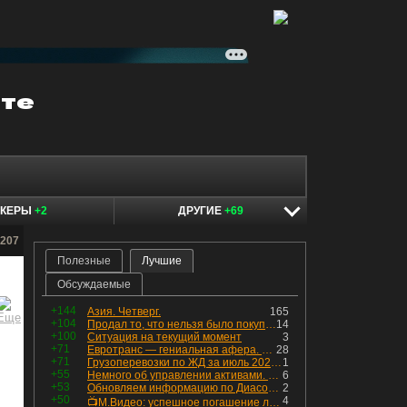
ОКЕРЫ
+2
ДРУГИЕ
+69
t207
Полезные
Лучшие
Обсуждаемые
+144
Азия. Четверг.
165
+104
Продал то, что нельзя было покупать. Изменения в портфеле
14
+100
Ситуация на текущий момент
3
+71
Евротранс — гениальная афера. Собрал с инвесторов денег, выплатил дивидендов больше текущей капитализации и ушёл в дефолт
28
+71
Грузоперевозки по ЖД за июль 2026 г. — четвёртый месяц подряд роста, чёрные металлы на уровне прошлого года, а каменный уголь в плюсе.
1
+55
Немного об управлении активами. Для заинтересованных
6
+53
Обновляем информацию по Диасофту: дивиденды и выкуп
2
+50
4
📺М.Видео: успешное погашение любимого флоатера