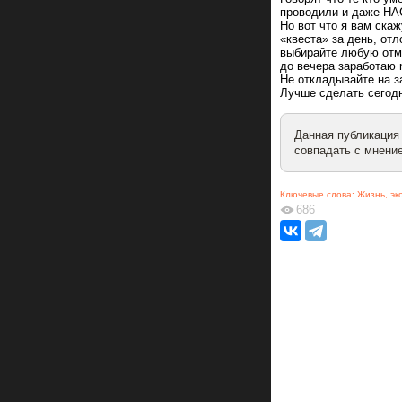
проводили и даже Н
Но вот что я вам ска
«квеста» за день, отл
выбирайте любую отмаз
до вечера заработаю 
Не откладывайте на з
Лучше сделать сегодн
Данная публикация
совпадать с мнение
Ключевые слова:
Жизнь
,
эк
686