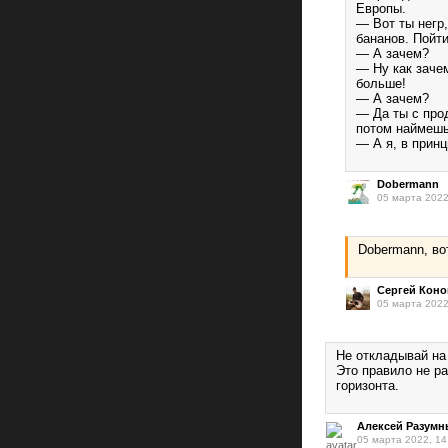
Европы.
— Вот ты негр
бананов. Пойти
— А зачем?
— Ну как зачем
больше!
— А зачем?
— Да ты с про
потом наймешь
— А я, в принц
Dobermann
05 марта 2022
Dobermann, во
Сергей Кон
05 марта 2022
Не откладывай на 
Это правило не 
горизонта.
Алексей Разумн
05 марта 2022, 14