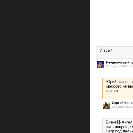
И все?
Неудержимый т
05 марта 2022, 13
Юрий, жизнь в
массово не вы
пахнет.
Сергей Кон
05 марта 2022
Бизне$$ Ангел
есть попроще 
Негр под паль