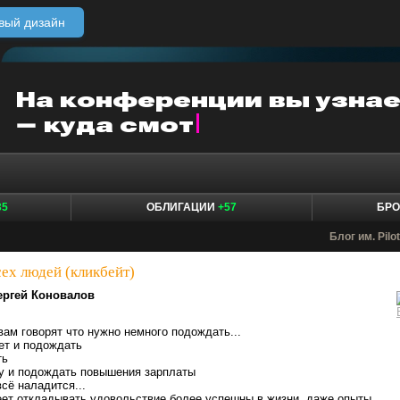
вый дизайн
35
ОБЛИГАЦИИ
+57
БР
Блог им. Pilo
ех людей (кликбейт)
ергей Коновалов
вам говорят что нужно немного подождать...
ет и подождать
ть
ту и подождать повышения зарплаты
сё наладится...
меет откладывать удовольствие более успешны в жизни, даже опыты