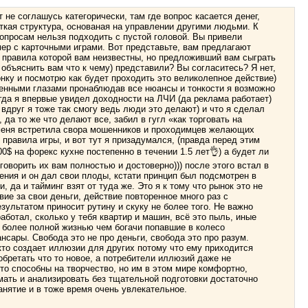
 не соглашусь категорически, там где вопрос касается денег,
еткая структура, основаная на управлении другими людьми. К
просам нельзя подходить с пустой головой. Вы привели
ер с карточными играми. Вот представьте, вам предлагают
у правила которой вам неизвестны, но предложивший вам сыграть
 объяснить вам что к чему) представили? Вы согласитесь? Я нет,
онку и посмотрю как будет проходить это великолепное действие)
енными глазами пронаблюдав все нюансы и тонкости я возможно
гда я впервые увидел доходности на ЛЧИ (да реклама работает)
 вдруг я тоже так смогу ведь люди это делают) и что я сделал
да то же что делают все, забил в гугл «как торговать на
меня встретила свора мошенников и проходимцев желающих
 правила игры, и вот тут я призадумался, (правда перед этим
0$ на форекс кухне постепенно в течении 1.5 лет👌) а будет ли
говорить их вам полностью и достоверно))) после этого встал в
ния и он дал свои плоды, кстати принцип был подсмотрен в
, да и тайминг взят от туда же. Это я к тому что рынок это не
вие за свои деньги, действие повторенное много раз с
зультатом приносит рутину и скуку не более того. Не важно
работал, сколько у тебя квартир и машин, всё это пыль, иные
 более полной жизнью чем богачи попавшие в колесо
нсары. Свобода это не про деньги, свобода это про разум.
кто создает иллюзии для других потому что ему приходится
обретать что то новое, а потребители иллюзий даже не
то способны на творчество, но им в этом мире комфортно,
мать и анализировать без тщательной подготовки достаточно
анятие и в тоже время очень увлекательное.