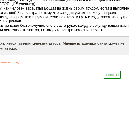
АСТОЯЩИЕ ученые)))
жу, как человек зарабатывающий на жизнь своим трудом, если я выполню
ожив ещё 2 на завтра, потому что сегодня устал, не хочу, надоело,
ку, я заработаю n рублей, если не стану тянуть и буду работать с утра
n + x рублей.
автра ваше благополучие, оно у вас в руках каждую секунду вашей жизн
я чем сделать завтра, потому что завтра может и не быть.
 является личным мнением автора. Мнение владельца сайта может не
м автора.
ономика
,
труд
хорошо