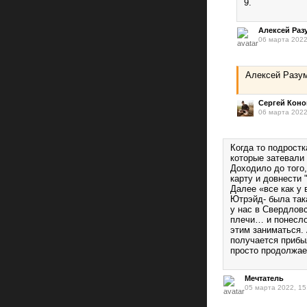
9.
Алексей Ра
06 марта 2022
Алексей Разум
Сергей Кон
06 марта 2022
Когда то подростк
которые затевали 
Доходило до того
карту и довнести "
Далее «все как у 
Ютрэйд- была так
у нас в Свердлов
плечи… и понеслос
этим заниматься. 
получается прибыл
просто продолжае
Мечтатель
05 марта 2022, 15