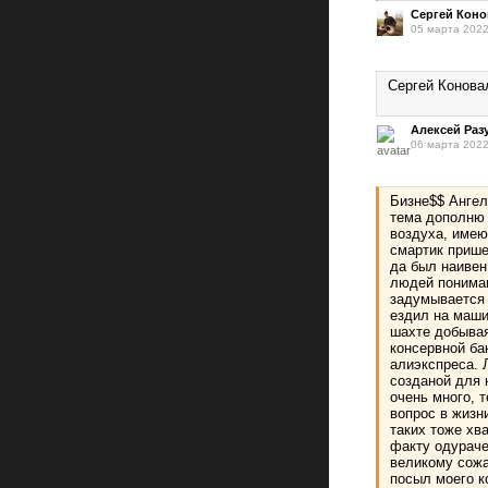
Сергей Кон
05 марта 2022
Сергей Конова
Алексей Ра
06 марта 2022
Бизне$$ Ангел
тема дополню 
воздуха, имею
смартик прише
да был наивен
людей понимаю
задумывается 
ездил на машин
шахте добывая
консервной ба
алиэкспреса. 
созданой для 
очень много, 
вопрос в жизн
таких тоже хва
факту одураче
великому сожа
посыл моего к