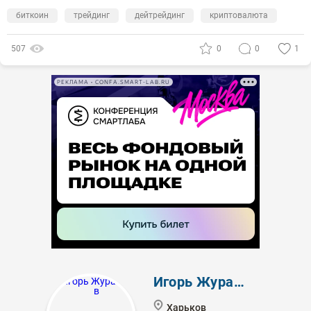
биткоин
трейдинг
дейтрейдинг
криптовалюта
507
0
0
1
РЕКЛАМА • CONFA.SMART-LAB.RU
Игорь Журавлев
Харьков