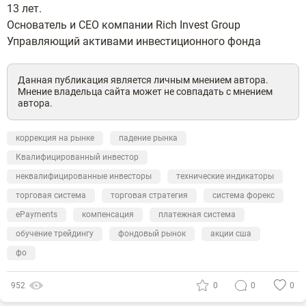
13 лет.
Основатель и CEO компании Rich Invest Group
Управляющий активами инвестиционного фонда
Данная публикация является личным мнением автора.
Мнение владельца сайта может не совпадать с мнением
автора.
коррекция на рынке
падение рынка
Квалифицированный инвестор
неквалифицированные инвесторы
технические индикаторы
торговая система
торговая стратегия
система форекс
ePayments
компенсация
платежная система
обучение трейдингу
фондовый рынок
акции сша
фо
952
0
0
0