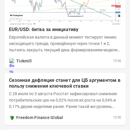
EUR/USD: битва за инициативу
Европейская валюта в данный момент тестирует линию
нисходящего тренда, проведённую через точки 1 и 2,
пытаясь закрыть текущий день формированием модели
медвежьего поглощения. Для продавцов это...
Tickmill
13:26
Сезонная дефляция станет для ЦБ аргументом в
пользу снижения ключевой ставки
С 28 июля по 3 августа Росстат зафиксировал снижение
потребительских цен на 0,02% после их роста на 0,04% и
0,17% двумя неделями ранее. Ранее такой же уровень
дефляции отмечался с 13 по 18 мая. При...
Freedom Finance Global
12:50