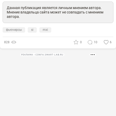
Данная публикация является личным мнением автора.
Мнение владельца сайта может не совпадать с мнением
автора.
фьючерсы
si
mxi
828
0
10
6
РЕКЛАМА • CONFA.SMART-LAB.RU