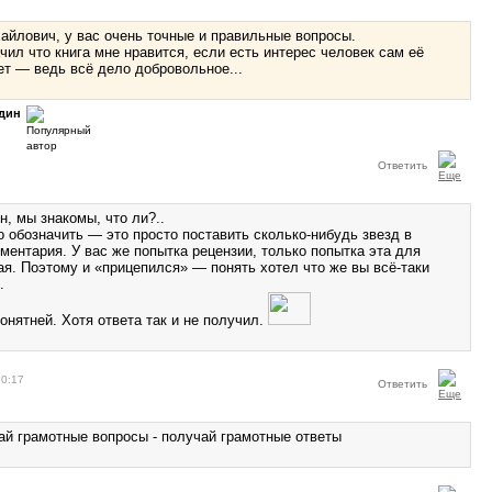
йлович, у вас очень точные и правильные вопросы.
чил что книга мне нравится, если есть интерес человек сам её
нет — ведь всё дело добровольное...
дин
Ответить
, мы знакомы, что ли?..
о обозначить — это просто поставить сколько-нибудь звезд в
ментария. У вас же попытка рецензии, только попытка эта для
ая. Поэтому и «прицепился» — понять хотел что же вы всё-таки
.
онятней. Хотя ответа так и не получил.
20:17
Ответить
вай грамотные вопросы - получай грамотные ответы