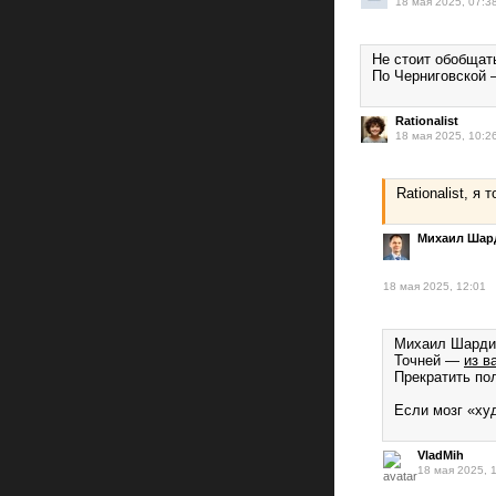
18 мая 2025, 07:3
Не стоит обобщать
По Черниговской —
Rationalist
18 мая 2025, 10:2
Rationalist, я 
Михаил Шар
18 мая 2025, 12:01
Михаил Шардин
Точней —
из в
Прекратить по
Если мозг «ху
VladMih
18 мая 2025, 