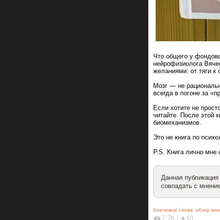
Что общего у фондово
нейрофизиолога Вячес
желаниями: от тяги к
Мозг — не рациональн
всегда в погоне за «
Если хотите не прост
читайте. После этой 
биомеханизмов.
Это не книга по псих
P.S. Книга лично мне
Данная публикация
совпадать с мнение
Ключевые слова:
обзор кни
7.7К
|
★10