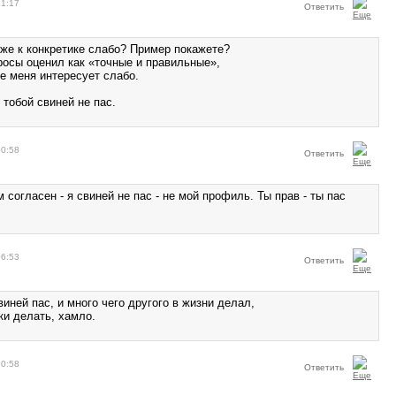
21:17
Ответить
иже к конкретике слабо? Пример покажете?
росы оценил как «точные и правильные»,
е меня интересует слабо.
с тобой свиней не пас.
00:58
Ответить
м согласен - я свиней не пас - не мой профиль. Ты прав - ты пас
06:53
Ответить
свиней пас, и много чего другого в жизни делал,
ки делать, хамло.
10:58
Ответить