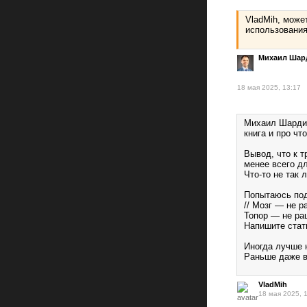
VladMih, може
использовани
Михаил Шар
18 мая 2025, 13:17
Михаил Шардин,
книга и про чт
Вывод, что к т
менее всего дл
Что-то не так 
Попытаюсь под
// Мозг — не 
Топор — не ра
Напишите стат
Иногда лучше н
Раньше даже в
VladMih
18 мая 2025, 