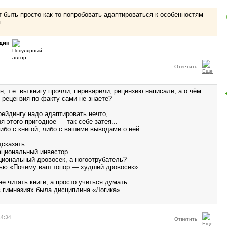
т быть просто как-то попробовать адаптироваться к особенностям
я
дин
Ответить
 т.е. вы книгу прочли, переварили, рецензию написали, а о чём
о рецензия по факту сами не знаете?
рейдингу надо адаптировать нечто,
я этого пригодное — так себе затея...
либо с книгой, либо с вашими выводами о ней.
сказать:
рациональный инвестор
циональный дровосек, а ногоотрубатель?
ью «Почему ваш топор — худший дровосек».
е читать книги, а просто учиться думать.
 гимназиях была дисциплина «Логика».
14:34
Ответить