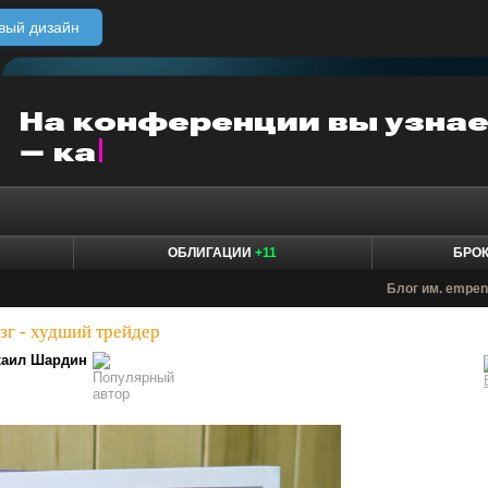
вый дизайн
ОБЛИГАЦИИ
+11
БРО
Блог им. empe
зг - худший трейдер
аил Шардин