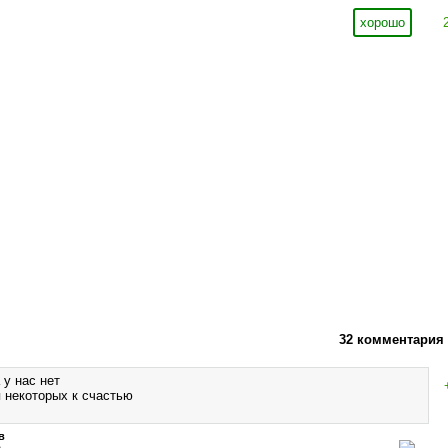
хорошо
32 комментария
 у нас нет
я некоторых к счастью
в