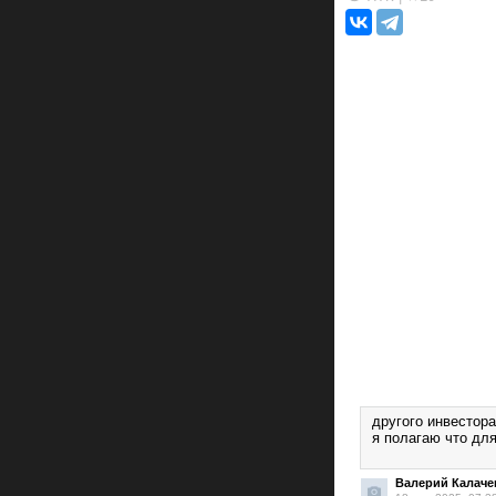
другого инвестора
я полагаю что дл
Валерий Калаче