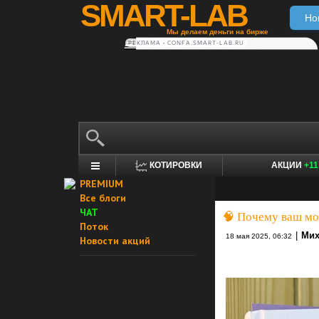
SMART-LAB
Но
Мы делаем деньги на бирже
РЕКЛАМА • CONFA.SMART-LAB.RU
КОТИРОВКИ
АКЦИИ
+11
PREMIUM
Все блоги
ЧАТ
🧠 Почему ваш мо
Поток
|
Мих
18 мая 2025, 06:32
Новости акций