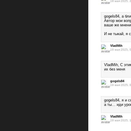
18 мая 2025, 
gogels84, а бл
Автор мои воп
ваше же мнени
И не тыкай, я 
VladMih
19 мая 2025, 
VladMih, С эти
их без меня
gogels84
19 мая 2025, 
gogels84, я и 
а ты… иди уро
VladMih
19 мая 2025, 