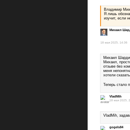
Владимир Миха
Я лишь обозна
изучит, если 
Михаил Шар
18 мая 2025, 14:36
Михаил Шардин
Михаил, прост
отзыве без ком
меня непонятн
хотели сказать
Теперь стало п
VladMih
18 мая 2025, 
VladMih, зада
gogels84