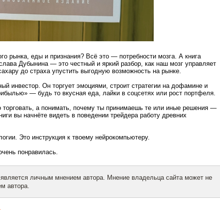
го рынка, еды и признания? Всё это — потребности мозга. А книга
лава Дубынина — это честный и яркий разбор, как наш мозг управляет
 сахару до страха упустить выгодную возможность на рынке.
ый инвестор. Он торгует эмоциями, строит стратегии на дофамине и
прибылью» — будь то вкусная еда, лайки в соцсетях или рост портфеля.
о торговать, а понимать, почему ты принимаешь те или иные решения —
книги вы начнёте видеть в поведении трейдера работу древних
ологии. Это инструкция к твоему нейрокомпьютеру.
 очень понравилась.
 является личным мнением автора. Мнение владельца сайта может не
м автора.
г