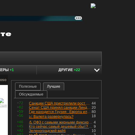
КЕРЫ
+1
ДРУГИЕ
+22
noso
Полезные
Лучшие
Обсуждаемые
+72
Санкции США пристрелили рост акций в России
44
+62
Сенат США принял санкции Линдси Грэма против России
20
+59
Где находится Грузия : Европа или Азия
80
+56
18
📈 Валюта развернулась?
+46
💪 ОФЗ с самыми жирными фиксированными купонами
4
+45
Кто сейчас самый дешевый сбыт? Сводный пост по сбытовым компаниям по отчетам РСБУ за Q2 26г.
9
+42
Зеленоградский вайб
10
+42