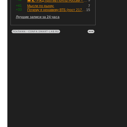
3
🚂 📬 РЖД против Почты России – Какие облигации выбрать?
+41
Мысли по рынку.
7
+33
Почему я ненавижу ВТБ (пост 217, 12+)
15
Лучшие записи за 24 часа
РЕКЛАМА • CONFA.SMART-LAB.RU