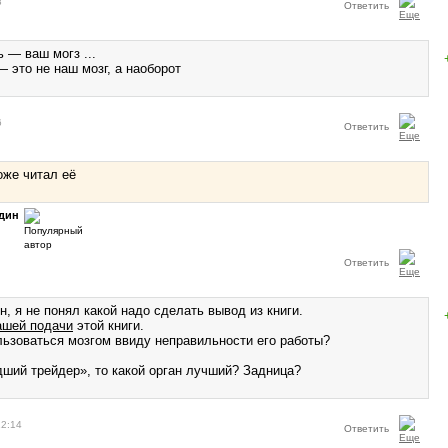
8
Ответить
 — ваш могз ...
 это не наш мозг, а наоборот
6
Ответить
тоже читал её
дин
Ответить
, я не понял какой надо сделать вывод из книги.
ашей подачи
этой книги.
льзоваться мозгом ввиду неправильности его работы?
дший трейдер», то какой орган лучший? Задница?
12:14
Ответить