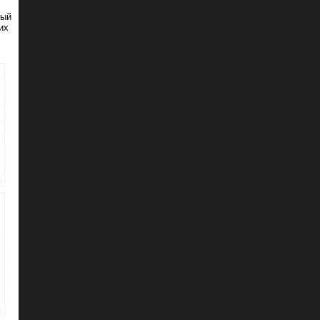
ный
их