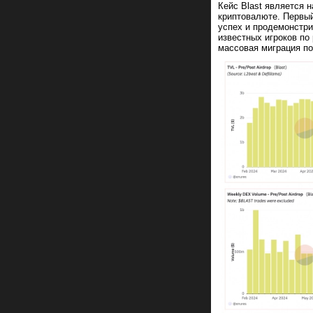
Кейс Blast является 
криптовалюте. Первы
успех и продемонстри
известных игроков по
массовая миграция по