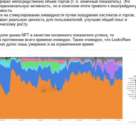
овал непосредственно объем торгов (т. е. конечный показатель). Это
ервоначальную активность, но в конечном итоге привело к воштрейдингу
ивости.
ся на стимулировании ликвидности путем поощрения листингов и торгов.
авал реальную ценность для пользователей, улучшая общий опыт и
ическому росту.
олю рынка NFT в качестве косвенного показателя успеха, то
а протяжении всего времени очевидно. Также очевидно, что LooksRare
ою долю лишь умеренно и на ограниченное время.