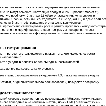
е всех ключевых показателей подчеркивает два важнейших момента:
бе не могут заменить настоящий продукт с PMF (product-market fit),
льную проблему. Blast, как L2 общего назначения, конкурирует в
тикали. Спорно, есть ли необходимость в еще одном L2, и даже если ест
дности Blast, чтобы выделить его на фоне конкурентов.
т эффективно стимулировать рост и решать проблему «холодного старт
 постепенно модифицировать свои программы поощрения, чтобы
ганической активности и формированию устойчивой пользовательской
ик стимулирования
ют, протоколы сталкиваются с риском того, что маховик их роста
м направлении:
питал уходят в поисках более выгодных возможностей.
ухудшению пользовательского опыта.
зователи, разочарованные ухудшением UX, также начинают уходить.
аботчики, видя снижение числа пользователей, покидают платформу.
 делать пользователям
одной стороны, перечисленные рекомендации (чёткость коммуникации,
мого поведения а не конечных метрик, поиск PMF) облегчают жизнь
 и избавляют его мучительных догадок и размышлений, за какие именн