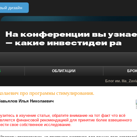
вый дизайн
4
ОБЛИГАЦИИ
БРО
Блог им. Ilia_Zavi
колаевич про программы стимулирования.
Завьялов Илья Николаевич
узитесь в изучение статьи, обратите внимание на тот факт что всё
является финансовой рекомендацией для принятие более взвешенного
ести свое собственное исследование.