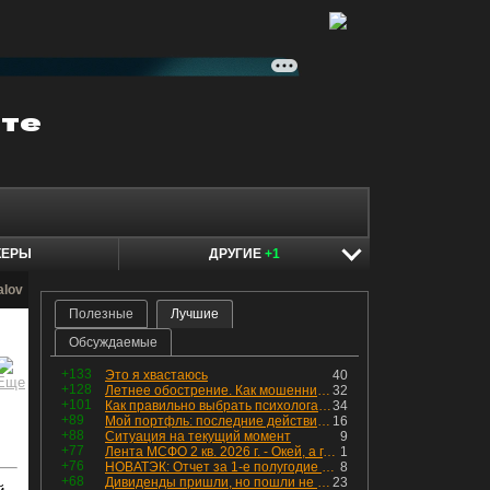
КЕРЫ
ДРУГИЕ
+1
alov
Полезные
Лучшие
Обсуждаемые
+133
Это я хвастаюсь
40
+128
Летнее обострение. Как мошенники пытаются подсунуть кнопку "БАБЛО" девушкам
32
+101
Как правильно выбрать психолога. Показания к лечению
34
+89
Мой портфль: последние действия и текущая структура. Краткий комментарий по всем позициям
16
+88
Ситуация на текущий момент
9
+77
Лента МСФО 2 кв. 2026 г. - Окей, а где прибыль?
1
+76
НОВАТЭК: Отчет за 1-е полугодие 2026 - прибыль продолжает падать, но лучшее впереди, если не прилетит
8
+68
Дивиденды пришли, но пошли не туда
23