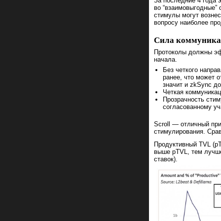
За последние 4 года 
во “взаимовыгодные”
стимулы могут вознест
вопросу наиболее пр
Сила коммуник
Протоколы должны эфф
начала.
Без четкого напра
ранее, что может о
значит и zkSync д
Четкая коммуникац
Прозрачность стим
согласованному уч
Scroll — отличный пр
стимулирования. Срав
Продуктивный TVL (pT
выше pTVL, тем лучше
ставок).