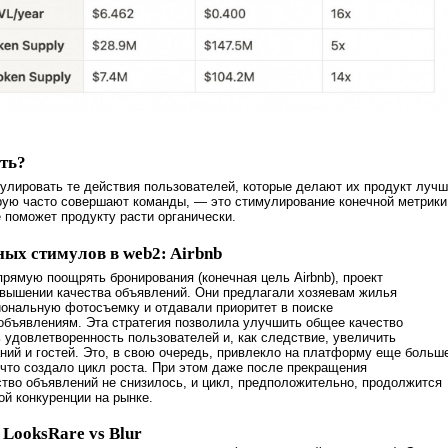
ть?
лировать те действия пользователей, которые делают их продукт лучш
рую часто совершают команды, — это стимулирование конечной метрики
е поможет продукту расти органически.
ых стимулов в web2: Airbnb
прямую поощрять бронирования (конечная цель Airbnb), проект
овышении качества объявлений. Они предлагали хозяевам жилья
ональную фотосъемку и отдавали приоритет в поиске
объявлениям. Эта стратегия позволила улучшить общее качество
 удовлетворенность пользователей и, как следствие, увеличить
ний и гостей. Это, в свою очередь, привлекло на платформу еще больш
 что создало цикл роста. При этом даже после прекращения
тво объявлений не снизилось, и цикл, предположительно, продолжится
ой конкуренции на рынке.
LooksRare vs Blur