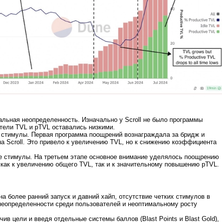
альная неопределенность. Изначально у Scroll не было программы
тели TVL и pTVL оставались низкими.
 стимулы. Первая программа поощрений вознаграждала за бридж и
на Scroll. Это привело к увеличению TVL, но к снижению коэффициента
е стимулы. На третьем этапе основное внимание уделялось поощрению
 как к увеличению общего TVL, так и к значительному повышению pTVL.
а более ранний запуск и давний хайп, отсутствие четких стимулов в
неопределенности среди пользователей и неоптимальному росту
ачив цели и введя отдельные системы баллов (Blast Points и Blast Gold),