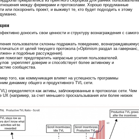
эйрдропы превратились из приятного сюрприза для ранних пользователе
 отношения между фермерами и протоколами. Хорошо продуманные
и или похоронить проект, и выживут те, кто будет подходить к этому
одуманно.
ации
ективно доносить свои ценности и структуру вознаграждения с самого
вления пользователи склонны подражать поведению, вознаграждавшему
тличаться от целей текущего протокола («Optimism раздал за гавернанс,
олжен» и подобные рассуждения).
ия помогает предотвратить напрасные усилия пользователей.
улов укрепляет доверие и способствует более активному и
астию сообщества.
имер того, как коммуникация влияет на успешность программы
ним динамику общего и продуктивного TVL сети.
VL) определяется как активы, заблокированные в протоколах сети. Чем
 UX (например, за счет меньшего проскальзывания или более низких