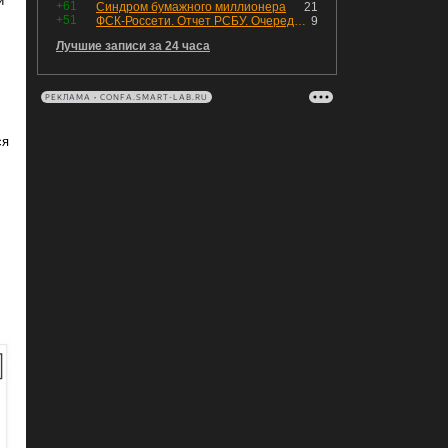
й
+61
Синдром бумажного миллионера
21
+51
ФСК-Россети. Отчет РСБУ. Очередная допка - бомбовые новости в эфире
9
Лучшие записи за 24 часа
РЕКЛАМА • CONFA.SMART-LAB.RU
ся