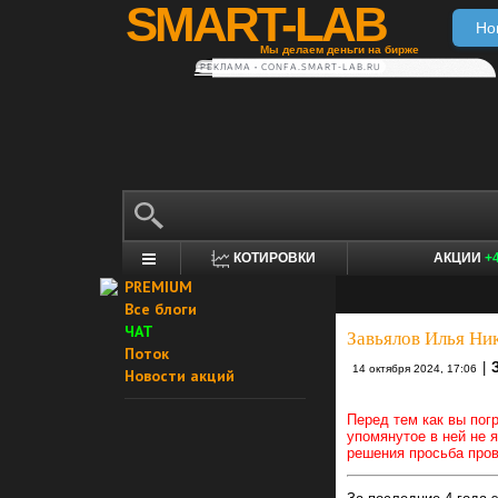
SMART-LAB
Но
Мы делаем деньги на бирже
РЕКЛАМА • CONFA.SMART-LAB.RU
КОТИРОВКИ
АКЦИИ
+
PREMIUM
Все блоги
ЧАТ
Завьялов Илья Ни
Поток
|
14 октября 2024, 17:06
Новости акций
Перед тем как вы погр
упомянутое в ней не 
решения просьба пров