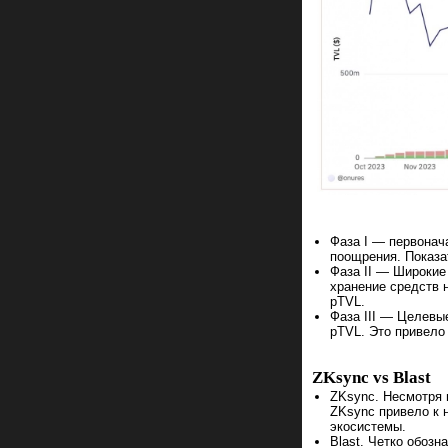
Фаза I — первонач
поощрения. Показа
Фаза II — Широкие
хранение средств 
pTVL.
Фаза III — Целевы
pTVL. Это привело
ZKsync vs Blast
ZKsync. Несмотря н
ZKsync привело к 
экосистемы.
Blast. Четко обозн