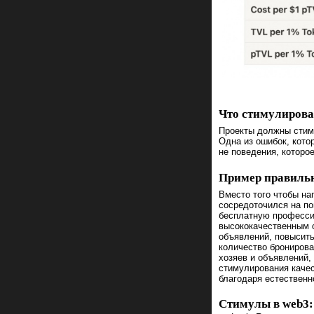
Что стимулирова
Проекты должны стиму
Одна из ошибок, кото
не поведения, которо
Пример правильн
Вместо того чтобы на
сосредоточился на п
бесплатную професси
высококачественным 
объявлений, повысить
количество бронирова
хозяев и объявлений,
стимулирования качес
благодаря естественн
Стимулы в web3: 