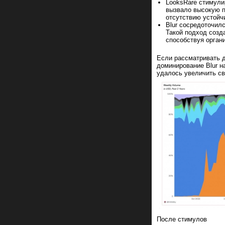
LooksRare стимулир
вызвало высокую п
отсутствию устойч
Blur сосредоточил
Такой подход созд
способствуя орган
Если рассматривать д
доминирование Blur н
удалось увеличить св
После стимулов