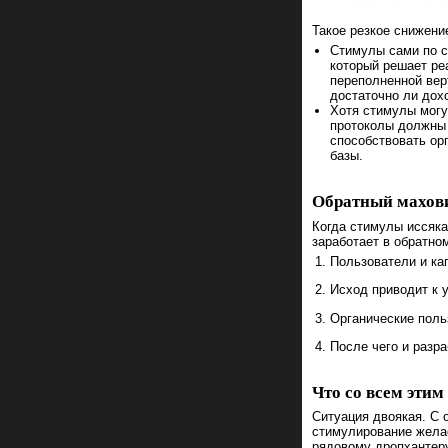
Такое резкое снижени
Стимулы сами по се
который решает реа
переполненной вер
достаточно ли дохо
Хотя стимулы могу
протоколы должны
способствовать ор
базы.
Обратный махов
Когда стимулы иссяка
заработает в обратно
Пользователи и ка
Исход приводит к 
Органические поль
После чего и разр
Что со всем этим
Ситуация двоякая. С 
стимулирование желае
рядовому дропхантеру