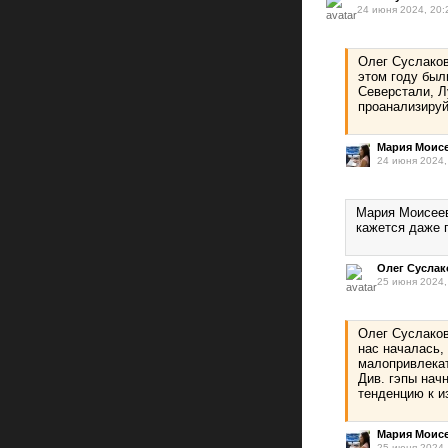
24 июня 2024, 20:
Олег Суслаков
этом году был
Северстали, Лу
проанализируй
Мария Моис
24 июня 2024,
Мария Моисеев
кажется даже п
Олег Суслак
25 июня 2024,
Олег Суслаков
нас началась,
малопривлекат
Див. гэпы нач
тенденцию к 
Мария Моис
25 июня 2024,