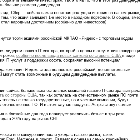
 обратить внимание инвесторам, так это на то, что в этот раз дивиденд
ть больше размера дивидендов.
згляд, Сбер — сейчас самая понятная растущая история на нашем рынке
 тем, что акция занимает 1-е место в народном портфеле. В общем, вме
 стал народным достоянием (особенно для инвесторов)
чнутся торги акциями российской МКПАО «Яндекс» с торговым кодом
ся лидером нашего IT-сектора, который в целом в отсутствии конкуренц
игроков,
особенно после ввода новых санкций со стороны США
в виде
ия IT -услуг и поддержки софта, сохраняет высокий потенциал
огда компания Яндекс стала полностью российской, дополнительным
ий могут стать возможные в будущем дивидендные выплаты.
ния сейчас больше всех остальных компаний нашего IT-сектора выиграл
ета со стороны США
, так как осталась на отечественном рынке ПО почти
ь теперь не только государственные, но и частные компании, будут
 отечественное ПО. И в этом случае продукты Астры станут самым
ия в ближайшие два года планирует увеличить бизнес в три раза,
ода в 2025 году на рынок СНГ.
ически вне конкуренции после ухода с нашего рынка, таких
как Ford, Mercedes и других. Является одним из самых крупнейших