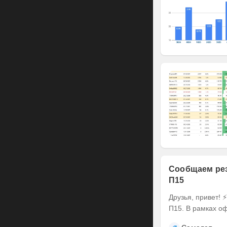
Сообщаем рез
П15
Друзья, привет! ⚡️ Делимся итогами оферты по выпуску наших облигаций серии БО-
П15. В рамках оф