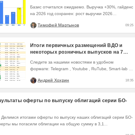
Базис отчитался ожидаемо. Выручка +30%, гайденс
на 2026 год сохранен: рост выручки 2026
ожидается на уровне 30-40%, рентабельность
Тимофей Мартынов
09:25
OIBDA 60%....
Итоги первичных размещений ВДО и
некоторых розничных выпусков на 7
августа 2026 г.
Следите за нашими новостями в удобном
формате: Telegram , Youtube , RuTube, Smart-lab ,
ВКонтакте , Сайт
Андрей Хохрин
18:35
ультаты оферты по выпуску облигаций серии БО-
ерты мы погасили облигации на общую сумму в 3,1...