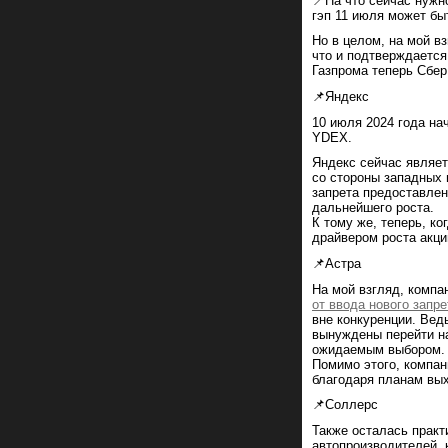
📍На что сейчас нужно
гэп 11 июля может бы
Но в целом, на мой в
что и подтверждается
Газпрома теперь Сбер
📌Яндекс
10 июля 2024 года на
YDEX.
Яндекс сейчас являет
со стороны западных 
запрета предоставлен
дальнейшего роста.
К тому же, теперь, к
драйвером роста акц
📌Астра
На мой взгляд, компа
от ввода нового запр
вне конкуренции. Вед
вынуждены перейти на
ожидаемым выбором.
Помимо этого, компан
благодаря планам вых
📌Соллерс
Также осталась практ
автопроизводителей, 