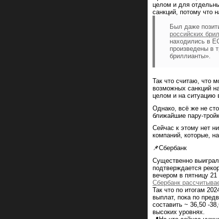
целом и для отдельны
санкций, потому что н
Был даже позит
российских бри
находились в ЕС
произведены в т
бриллианты».
Так что считаю, что 
возможных санкций на
целом и на ситуацию 
Однако, всё же не ст
ближайшие пару-тройк
Сейчас к этому нет н
компаний, которые, н
📌Сбербанк
Существенно выиграл 
подтверждается рекор
вечером в пятницу 21
Сбербанк рассчитывае
Так что по итогам 20
выплат, пока по пре
составить ~ 36,50 -38
высоких уровнях.