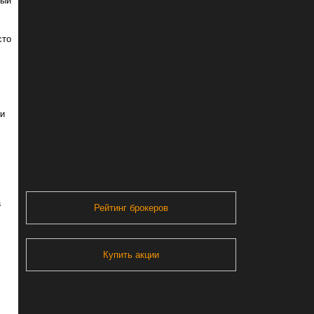
ный
,
сто
ии
а
Рейтинг брокеров
Купить акции