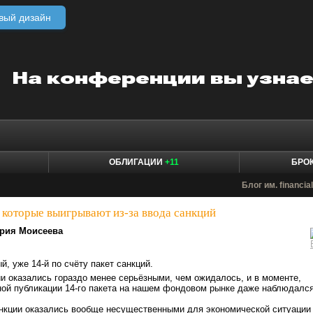
вый дизайн
ОБЛИГАЦИИ
+11
БРО
Блог им. financia
 которые выигрывают из-за ввода санкций
рия Моисеева
й, уже 14-й по счёту пакет санкций.
ии оказались гораздо менее серьёзными, чем ожидалось, и в моменте,
ной публикации 14-го пакета на нашем фондовом рынке даже наблюдалс
анкции оказались вообще несущественными для экономической ситуации