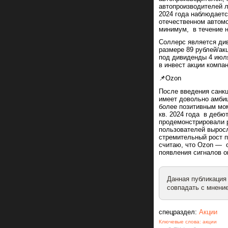
автопроизводителей л
2024 года наблюдаетс
отечественном автомо
минимум, в течение н
Соллерс является див
размере 89 рублей/ак
под дивиденды 4 июля
в инвест акции компан
📌Оzon
После введения санкц
имеет довольно амбиц
более позитивным мом
кв. 2024 года в дебю
продемонстрировали р
пользователей выросл
стремительный рост п
считаю, что Оzon — о
появления сигналов о
Данная публикация
совпадать с мнение
спецраздел:
Акции
Ключевые слова:
акции