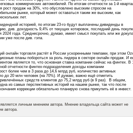
егковых коммерческих автомобилей. По итогам отчетности за 1-й кварта
я рост продаж на 30%, что обусловлено высоким спросом на
бильном рынке, который может оставаться таким же высоким, как
ескольких лет.
идендной историей, по итогам 23-го будут выплачены дивиденды в
цию, див. доходность 9,4% от текущих котировок, последний день покуп
 2024 года. Среднесрочно, думаю, имеет смысл покупать или же докуп
ии уже после див. гэпа.
ий онлайн торговля растёт в России ускоренными темпами, при этом Oz
иозные планы побороться за роль лидера в секторе онлайн продаж. И 
ентом является то, что основная ставка компании сейчас на финтех. В 
тной отчетности финтех-подразделения доходы компании
ост более чем в 3 раза до 14,6 млрд руб, количество активных
о до 20 млн человек (на 70%). И думаю, важно ещё отметить
ривлечённых средств клиентов до 75,2 млрд руб (в 9 раз). В общем,
дна из самых перспективных историй на нашем рынке, так что после
кончания коррекции обязательно планирую снова прикупить её в инвест.
 является личным мнением автора. Мнение владельца сайта может не
м автора.