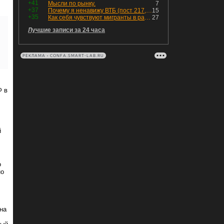
+41
Мысли по рынку.
7
+37
Почему я ненавижу ВТБ (пост 217, 12+)
15
+35
Как себя чувствуют мигранты в раю, в который они так стремились
27
Лучшие записи за 24 часа
РЕКЛАМА • CONFA.SMART-LAB.RU
Ф в
й
о
но
 на