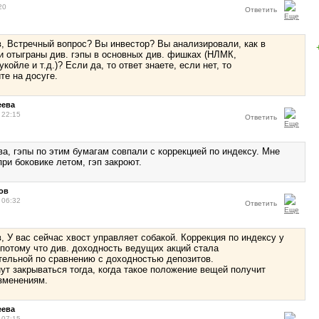
20
Ответить
, Встречный вопрос? Вы инвестор? Вы анализировали, как в
и отыграны див. гэпы в основных див. фишках (НЛМК,
койле и т.д.)? Если да, то ответ знаете, если нет, то
те на досуге.
еева
 22:15
Ответить
а, гэпы по этим бумагам совпали с коррекцией по индексу. Мне
ри боковике летом, гэп закроют.
ов
 06:32
Ответить
, У вас сейчас хвост управляет собакой. Коррекция по индексу у
 потому что див. доходность ведущих акций стала
ельной по сравнению с доходностью депозитов.
нут закрываться тогда, когда такое положение вещей получит
изменениям.
еева
 07:15