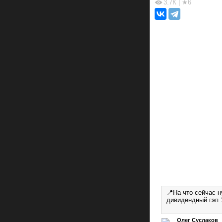
3.7К
|
★6
📍На что сейчас н
дивидендный гэп 
Олег Суслаков