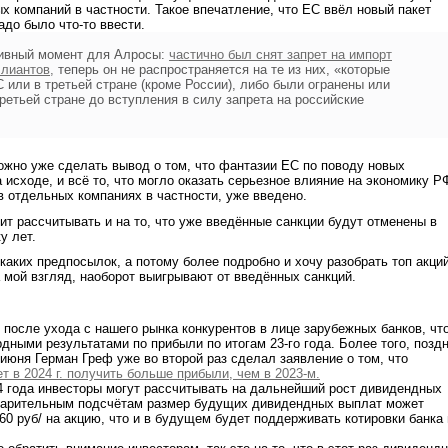
х компаний в частности. Такое впечатление, что ЕС ввёл новый пакет
адо было что-то ввести.
ивный момент для Алросы:
частично был снят запрет на импорт
ллиантов
,
теперь он не распространяется на те из них, «которые
 или в третьей стране (кроме России), либо были огранены или
ретьей стране до вступления в силу запрета на российские
можно уже сделать вывод о том, что фантазии ЕС по поводу новых
 исходе, и всё то, что могло оказать серьезное влияние на экономику Р
в отдельных компаниях в частности, уже введено.
оит рассчитывать и на то, что уже введённые санкции будут отменены в
у лет.
икаких предпосылок, а потому более подробно и хочу разобрать топ акци
а мой взгляд, наоборот выигрывают от введённых санкций.
после ухода с нашего рынка конкурентов в лице зарубежных банков, чт
дными результатами по прибыли по итогам 23-го года. Более того, позд
 июня Герман Греф уже во второй раз сделал заявление о том, что
т в 2024 г. получить больше прибыли, чем в 2023-м.
24 года инвесторы могут рассчитывать на дальнейший рост дивидендных
дварительным подсчётам размер будущих дивидендных выплат может
,60 руб/ на акцию, что и в будущем будет поддерживать котировки банка