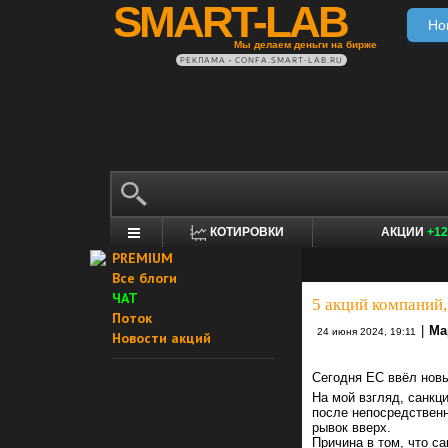
SMART-LAB
Но
Мы делаем деньги на бирже
РЕКЛАМА • CONFA.SMART-LAB.RU
КОТИРОВКИ
АКЦИИ
+12
PREMIUM
Все блоги
ЧАТ
5 акций компаний,
Поток
|
Ма
24 июня 2024, 19:11
Новости акций
Сегодня ЕС ввёл новы
На мой взгляд, санкц
после непосредствен
рывок вверх.
Причина в том, что с