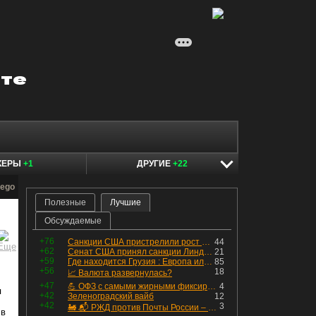
КЕРЫ
+1
ДРУГИЕ
+22
lego
Полезные
Лучшие
Обсуждаемые
+76
Санкции США пристрелили рост акций в России
44
+62
Сенат США принял санкции Линдси Грэма против России
21
+59
Где находится Грузия : Европа или Азия
85
+56
18
📈 Валюта развернулась?
+47
💪 ОФЗ с самыми жирными фиксированными купонами
4
я
+42
Зеленоградский вайб
12
+42
3
🚂 📬 РЖД против Почты России – Какие облигации выбрать?
 в