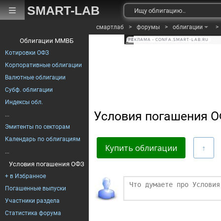
SMART-LAB
смартлаб
>
форумы
>
облигации
>
Облигации ММВБ
РЕКЛАМА • CONFA.SMART-LAB.RU
Котировки ОФЗ
Корпоративные облигации
Валютные облигации
Субф. облигации
Индексы обл.
Условия погашения 
...
Эмитенты по секторам
Календарь по облигациям
Купить облигации
...
Условия погашения ОФЗ
+ в Избранное
Финаме
Погашенные выпуски
Участники раздела
БКС Мир Инве
Статистика форума