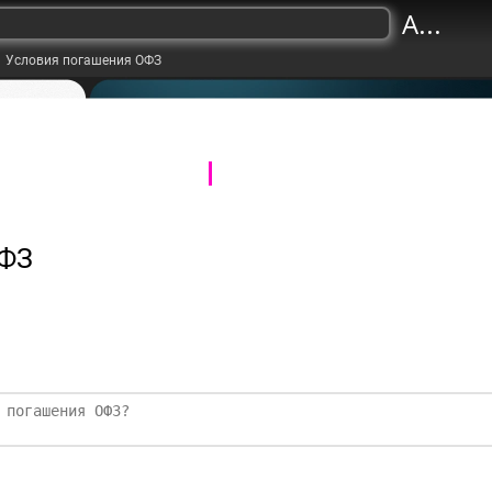
A...
Условия погашения ОФЗ
ОФЗ
стиций