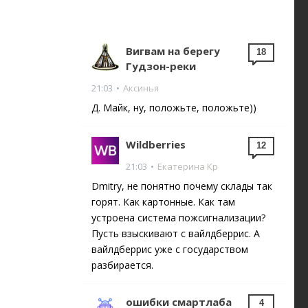
Вигвам на берегу
18
Гудзон-реки
21:03
•
Аксинья
Д. Майк, ну, положьте, положьте))
Wildberries
12
21:03
•
Екатерина Кр
Dmitry, не понятно почему склады так
горят. Как картонные. Как там
устроена система пожсигнализации?
Пусть взыскивают с вайлдберрис. А
вайлдберрис уже с государством
разбирается.
ошибки смартлаба
4