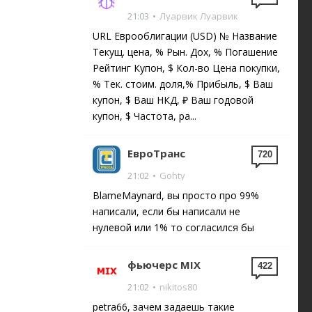
21:03
•
Луарвик Луарвик
URL Еврооблигации (USD) № Название
Текущ. цена, % Рын. Дох, % Погашение
Рейтинг Купон, $ Кол-во Цена покупки,
% Тек. стоим. доля,% Прибыль, $ Ваш
купон, $ Ваш НКД, ₽ Ваш годовой
купон, $ Частота, ра...
ЕвроТранс
720
21:02
•
Gohty
BlameMaynard, вы просто про 99%
написали, если бы написали не
нулевой или 1% то согласился бы
фьючерс MIX
422
21:02
•
nikitos80
petra66, зачем задаешь такие