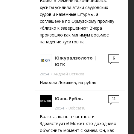
Война в Йемене возобновилась:
хуситы усилили атаки саудовских
судов и наземные штурмы, а
соглашение по Ормузскому проливу
«близко к завершению» Вчера
произошло как минимум восьмое
нападение хуситов на...
Южуралзолото |
6
ЮГК
20:54
•
Андрей Остяков
Николай Лякишев, на рубль
Юань Рубль
11
20:54
•
Bobcat18
Валюта, юань в частности.
Здравствуйте! Может кто доходчиво
объяснить момент с юанем. Он, как