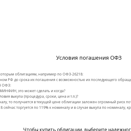
Условия погашения ОФЗ
оторым облигациям, например по ОФЗ-26218:
ном РФ до срока их погашения с возможностью их последующего обращ
й ОФЗ:
е МИНФИН, это может сделать и когда?
вия выкупа (процедура, сроки, цена и т.п.)?
алу, то получается в текущей цене облигации заложен огромный риск по
 сейчас торгуется по 119% к номиналу и в случае выкупа по номиналу, к
Чтобы купить облигации, выберите надежног