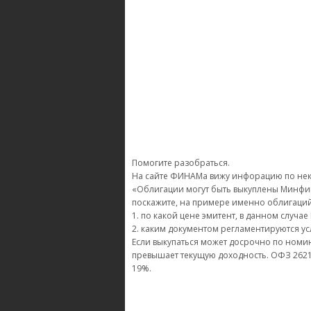
Помогите разобраться.
На сайте ФИНАМа вижу инфорацию по нек
«Облигации могут быть выкуплены Минфи
поскажите, на примере именно облигаци
1. по какой цене эмитент, в данном случа
2. каким документом регламентируются усло
Если выкупаться может досрочно по номин
превышает текущую доходность. ОФЗ 26218
19%.