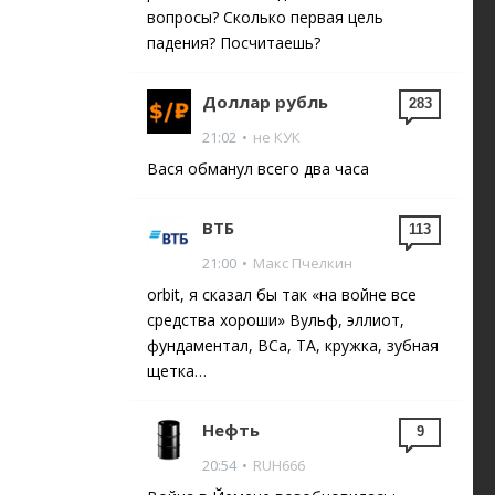
вопросы? Сколько первая цель
падения? Посчитаешь?
Доллар рубль
283
21:02
•
не КУК
Вася обманул всего два часа
ВТБ
113
21:00
•
Макс Пчелкин
orbit, я сказал бы так «на войне все
средства хороши» Вульф, эллиот,
фундаментал, ВСа, ТА, кружка, зубная
щетка…
Нефть
9
20:54
•
RUH666