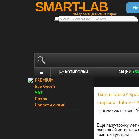
SMART-LAB
Но
Мы делаем деньги на бирже
РЕКЛАМА • CONFA.SMART-LAB.RU
КОТИРОВКИ
АКЦИИ
+56
PREMIUM
Все блоги
ЧАТ
Ты кто такой? Бра
Поток
стартапа Tahoe-LA
Новости акций
|
Y
27 января 2021, 20:49
Еще пару-тройку лет 
очередной «стартап» 
криптоиндустрии.