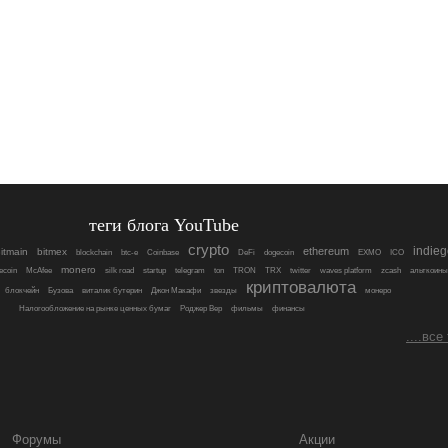
теги блога YouTube
crypto
indie
ethereum
itmain
bitmex
blockchain
btc-e
Coinbase
DeFi
dogecoin
EXMO
ICO
monero
tecoin
McAfee
silk road
startup
telegram
ton
TRON
TRX
twitter
waves platform
zcash
альткоины
криптовалюта
блокчейн
Бузова
виталик бутерин
Джон Макафи
звезды
монеро
Налогообложение на рынке ценных бумаг
Роджер Вер
фильмы
финансы
....все
Форумы
Акции