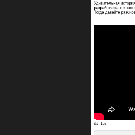
Удивительная история
разработчика техноло
Тогда давайте разбир
&t=15s