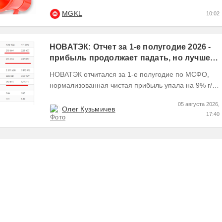
Чтобы получить кэшбэк 10% ,
MGKL
10:02
квалифицированным...
НОВАТЭК: Отчет за 1-е полугодие 2026 -
прибыль продолжает падать, но лучшее
впереди, если не прилетит
НОВАТЭК отчитался за 1-е полугодие по МСФО,
нормализованная чистая прибыль упала на 9% г/г
Пресс релизы максимально...
05 августа 2026,
Олег Кузьмичев
17:40