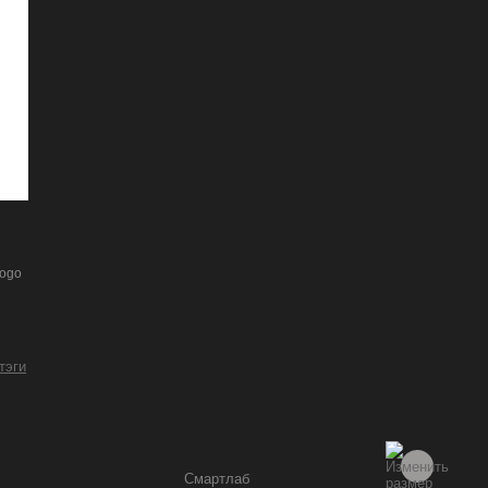
gogo
 тэги
Смартлаб