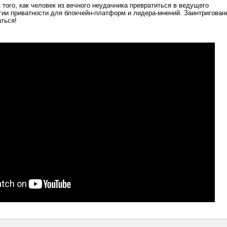
 того, как человек из вечного неудачника превратиться в ведущего
гии приватности для блокчейн-платформ и лидера-мнений. Заинтригован
аться!