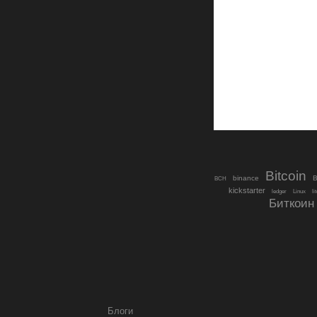
Bitcoin
binance
B
BCH
kickstarter
ledger
Linux
li
Биткоин
Блоги