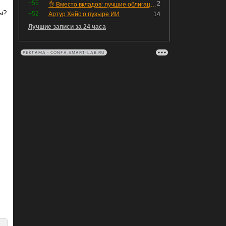
+55
2
👌 Вместо вкладов: лучшие облигации — только супер надёжные
ы?
+52
Артур Хейс о пузыре ИИ
14
Лучшие записи за 24 часа
РЕКЛАМА • CONFA.SMART-LAB.RU