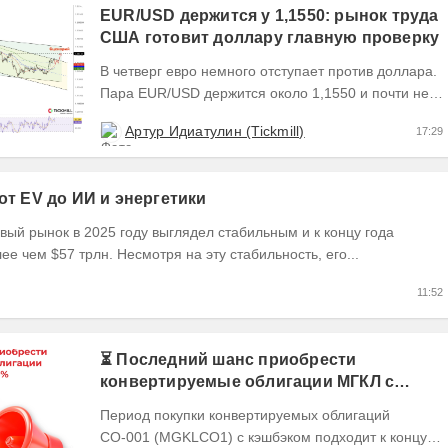
EUR/USD держится у 1,1550: рынок труда
США готовит доллару главную проверку
В четверг евро немного отступает против доллара.
Пара EUR/USD держится около 1,1550 и почти не
выходит за пределы узкого диапазона. Главным...
Артур Идиатулин (Tickmill)
17:29
 от EV до ИИ и энергетики
ый рынок в 2025 году выглядел стабильным и к концу года
ее чем $57 трлн. Несмотря на эту стабильность, его...
11:52
⏳ Последний шанс приобрести
конвертируемые облигации МГКЛ с
кэшбэком 10%
Период покупки конвертируемых облигаций
СО-001 (MGKLCO1) с кэшбэком подходит к концу.