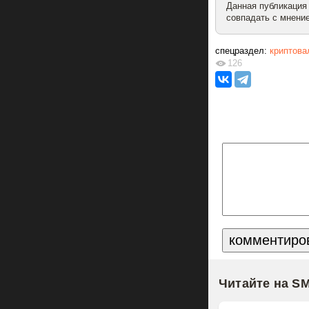
Данная публикация
совпадать с мнение
спецраздел:
криптова
126
Читайте на S