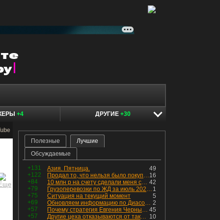
КЕРЫ
+4
ДРУГИЕ
+30
Tube
Полезные
Лучшие
Обсуждаемые
+131
Азия. Пятница.
49
+122
Продал то, что нельзя было покупать. Изменения в портфеле
16
+84
10 млн р на счету сделали меня счастливым? Ожидание vs Реальность!
42
+79
Грузоперевозки по ЖД за июль 2026 г. — четвёртый месяц подряд роста, чёрные металлы на уровне прошлого года, а каменный уголь в плюсе.
1
+75
Ситуация на текущий момент
5
+69
Обновляем информацию по Диасофту: дивиденды и выкуп
2
+57
Почему стратегия Евгения Черных приведет вас к убыткам в 2026 году
45
+57
Другие цеха отказываются от таких деталей — а мы построили на них производство с оборотом 70 млн
10