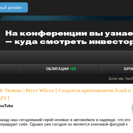
вый дизайн
ОБЛИГАЦИИ
+23
БРО
Блог им. You
йс Уилкокс | Bryce Wilcox [ Создатель криптовалюты Zсash и
FS ]
ouTube
назад наш сегодняшний герой ночевал в автомобиле в надежде, что его
оправдает себя. Однако уже сегодня он является ключевой фигурой к