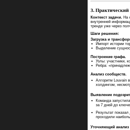
3. Практический
Контекст задачи.
На 
внутренней информаци
тренде уже через пол
Шаги решения:
Загрузка и трансфо
Импорт истории то
Выделение сущност
Построение графа.
Узлы: участники, к
Ребра: «принадлеж
Анализ сообществ.
Алгоритм Louvain 
холдингом, несмот
Выявление подозрит
Команда запустила
за 7 дней до ключе
Результат показал
проходили наибол
Уточняющий анализ 