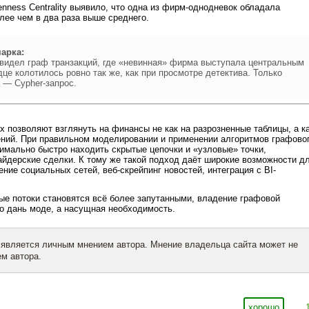
nness Centrality выявило, что одна из фирм-однодневок обладала
ее чем в два раза выше среднего.
арка:
увидел граф транзакций, где «невинная» фирма выступала центральным
дце колотилось ровно так же, как при просмотре детектива. Только
 — Cypher-запрос.
 позволяют взглянуть на финансы не как на разрозненные таблицы, а к
ений. При правильном моделировании и применении алгоритмов графово
имально быстро находить скрытые цепочки и «узловые» точки,
айдерские сделки. К тому же такой подход даёт широкие возможности д
ние социальных сетей, веб-скрейпинг новостей, интеграция с BI-
ые потоки становятся всё более запутанными, владение графовой
о дань моде, а насущная необходимость.
 является личным мнением автора. Мнение владельца сайта может не
м автора.
хорошо