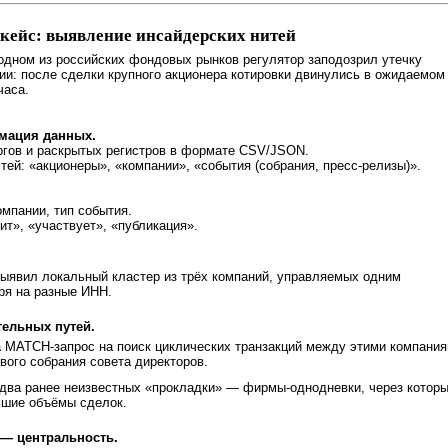
 кейс: выявление инсайдерских нитей
одном из российских фондовых рынков регулятор заподозрил утечку
и: после сделки крупного акционера котировки двинулись в ожидаемом
часа.
рмация данных.
ргов и раскрытых регистров в формате CSV/JSON.
ей: «акционеры», «компании», «события (собрания, пресс-релизы)».
омпании, тип события.
ит», «участвует», «публикация».
выявил локальный кластер из трёх компаний, управляемых одним
ря на разные ИНН.
ельных путей.
 MATCH-запрос на поиск циклических транзакций между этими компани
вого собрания совета директоров.
 два ранее неизвестных «прокладки» — фирмы-однодневки, через котор
ьшие объёмы сделок.
— центральность.