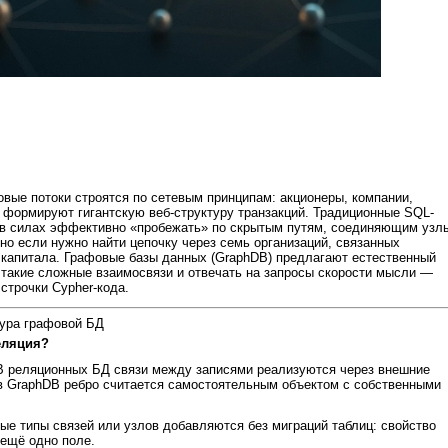
ые потоки строятся по сетевым принципам: акционеры, компании,
 формируют гигантскую веб-структуру транзакций. Традиционные SQL-
 в силах эффективно «пробежать» по скрытым путям, соединяющим узл
но если нужно найти цепочку через семь организаций, связанных
 капитала. Графовые базы данных (GraphDB) предлагают естественный
такие сложные взаимосвязи и отвечать на запросы скорости мысли —
строчки Cypher-кода.
тура графовой БД
еляция?
 реляционных БД связи между записями реализуются через внешние
 в GraphDB ребро считается самостоятельным объектом с собственными
е типы связей или узлов добавляются без миграций таблиц: свойство
 ещё одно поле.