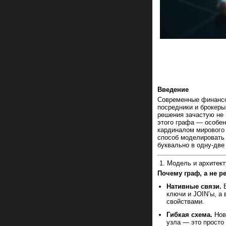
Введение
Современные финансов
посредники и брокеры
решения зачастую не
этого графа — особен
кардиналом мирового
способ моделировать 
буквально в одну-две 
1. Модель и архитек
Почему граф, а не р
Нативные связи.
В
ключи и JOIN’ы, а
свойствами.
Гибкая схема.
Новы
узла — это просто