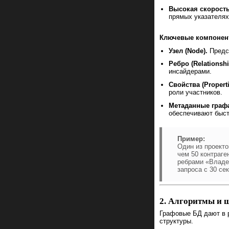
Высокая скорость
прямых указателях,
Ключевые компонен
Узел (Node).
Предст
Ребро (Relationshi
инсайдерами.
Свойства (Properti
роли участников.
Метаданные граф
обеспечивают быст
Пример:
Один из проекто
чем 50 контраге
ребрами «Владе
запроса с 30 се
2. Алгоритмы и 
Графовые БД дают в р
структуры.