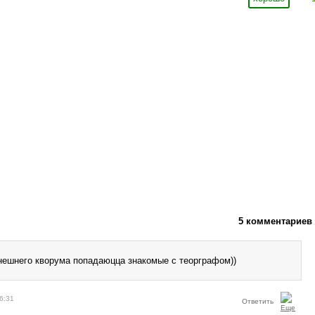
5 комментариев
нешнего кворума попадаюцца знакомые с теорграфом))
6:31
Ответить