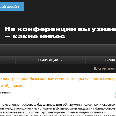
вый дизайн
ОБЛИГАЦИИ
+7
БРОК
Блог им. gree
а: как графовые базы данных выявляют скрытые связи между
инсайдерами
reenmir
я применение графовых баз данных для обнаружения сложных и скрытых
вий между юридическими лицами и физическими лицами на финансовом
тся ключевые алгоритмы, архитектурные приёмы моделирования и