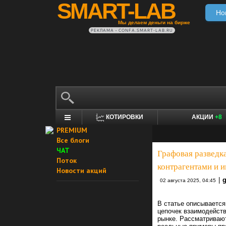
SMART-LAB
Но
Мы делаем деньги на бирже
РЕКЛАМА • CONFA.SMART-LAB.RU
КОТИРОВКИ
АКЦИИ
+8
PREMIUM
Все блоги
ЧАТ
Графовая разведк
Поток
контрагентами и 
Новости акций
|
g
02 августа 2025, 04:45
В статье описываетс
цепочек взаимодейст
рынке. Рассматриваю