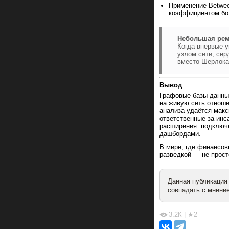
Применение Betwee
коэффициентом бол
Небольшая рем
Когда впервые 
узлом сети, сер
вместо Шерлока
Вывод
Графовые базы данных
на живую сеть отнош
анализа удаётся макс
ответственные за инс
расширения: подключе
дашбордами.
В мире, где финансов
разведкой — не прост
Данная публикация
совпадать с мнение
3.2К
|
★2