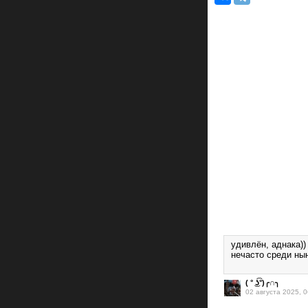
удивлён, аднака))
нечасто среди ны
( ° ͜ʖ͡°)╭∩╮
02 августа 2025, 0