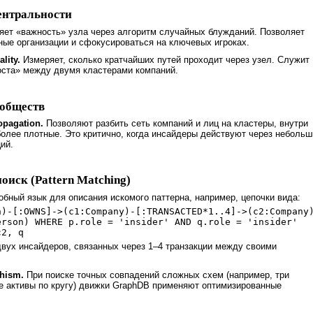
ентральности
ет «важность» узла через алгоритм случайных блужданий. Позволяет
ные организации и сфокусироваться на ключевых игроках.
lity.
Измеряет, сколько кратчайших путей проходит через узел. Служит
ста» между двумя кластерами компаний.
ообществ
opagation.
Позволяют разбить сеть компаний и лиц на кластеры, внутри
более плотные. Это критично, когда инсайдеры действуют через небольш
ий.
иск (Pattern Matching)
бный язык для описания искомого паттерна, например, цепочки вида:
n)-[:OWNS]->(c1:Company)-[:TRANSACTED*1..4]->(c2:Company
erson) WHERE p.role = 'insider' AND q.role = 'insider'
c2, q
двух инсайдеров, связанных через 1–4 транзакции между своими
hism.
При поиске точных совпадений сложных схем (например, три
 активы по кругу) движки GraphDB применяют оптимизированные