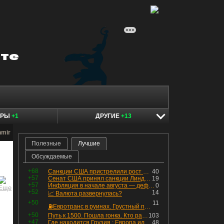
ЕРЫ
+1
ДРУГИЕ
+13
nmir
Полезные
Лучшие
Обсуждаемые
+68
Санкции США пристрелили рост акций в России
40
+57
Сенат США принял санкции Линдси Грэма против России
19
+57
Инфляция в начале августа — дефляция из-за топлива и плодоовощной корзины, но услуги продолжают дорожать, а рубль начал ослабевать.
0
+52
14
📈 Валюта развернулась?
+50
11
⛽️Евротранс в руинах. Грустный пост😶😞 Что изменилось в облигациях?
+50
Путь к 1500. Пошла гонка. Кто раньше продаст.
103
+47
Где находится Грузия : Европа или Азия
48