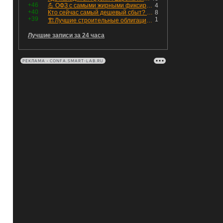
+46
💪 ОФЗ с самыми жирными фиксированными купонами
4
+40
Кто сейчас самый дешевый сбыт? Сводный пост по сбытовым компаниям по отчетам РСБУ за Q2 26г.
8
+39
1
🏗Лучшие строительные облигации первого эшелона
Лучшие записи за 24 часа
РЕКЛАМА • CONFA.SMART-LAB.RU