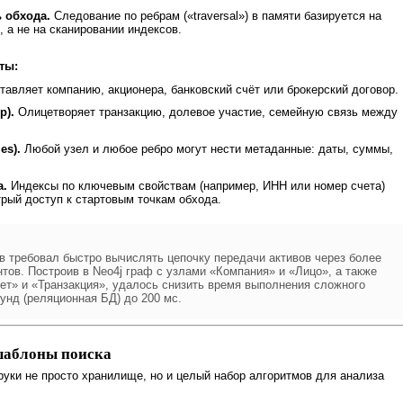
 обхода.
Следование по ребрам («traversal») в памяти базируется на
 а не на сканировании индексов.
ты:
авляет компанию, акционера, банковский счёт или брокерский договор.
p).
Олицетворяет транзакцию, долевое участие, семейную связь между
es).
Любой узел и любое ребро могут нести метаданные: даты, суммы,
а.
Индексы по ключевым свойствам (например, ИНН или номер счета)
рый доступ к стартовым точкам обхода.
в требовал быстро вычислять цепочку передачи активов через более
нтов. Построив в Neo4j граф с узлами «Компания» и «Лицо», а также
ет» и «Транзакция», удалось снизить время выполнения сложного
кунд (реляционная БД) до 200 мс.
шаблоны поиска
уки не просто хранилище, но и целый набор алгоритмов для анализа