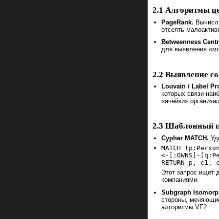
2.1 Алгоритмы ц
PageRank.
Вычисля
отсеять малоактив
Betweenness Centra
для выявления «мо
2.2 Выявление с
Louvain / Label Pr
которых связи наи
«ячейки» организац
2.3 Шаблонный по
Cypher MATCH.
Удо
MATCH (p:Perso
<-[:OWNS]-(q:P
RETURN p, c1, 
Этот запрос ищет 
компаниями.
Subgraph Isomorp
стороны, меняющие
алгоритмы VF2.