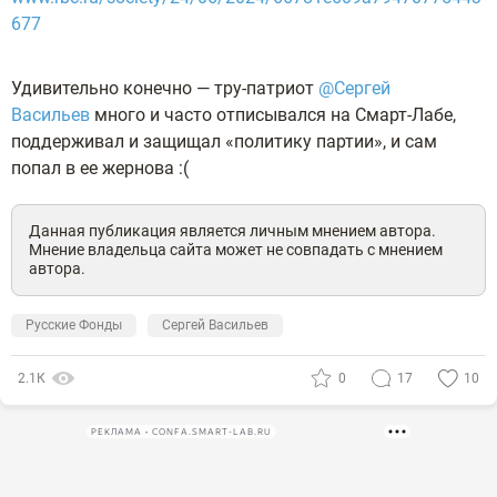
677
Удивительно конечно — тру-патриот
@Сергей
Васильев
много и часто отписывался на Смарт-Лабе,
поддерживал и защищал «политику партии», и сам
попал в ее жернова :(
Данная публикация является личным мнением автора.
Мнение владельца сайта может не совпадать с мнением
автора.
Русские Фонды
Сергей Васильев
2.1К
0
17
10
РЕКЛАМА • CONFA.SMART-LAB.RU