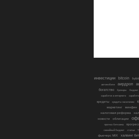
инвестиции
bitcoin
bybit
аирдроп
а
автомобили
богатство
брокеры
бюджет
заработок в интернете
заработо
кредиты
кредиты населению
маркетинг
минфин
налоговая реформа
нал
оф
новости
облигации
прогрес
прогноз биткоина
т
семейный бюджет
статьи
халвинг би
фьючерс MIX