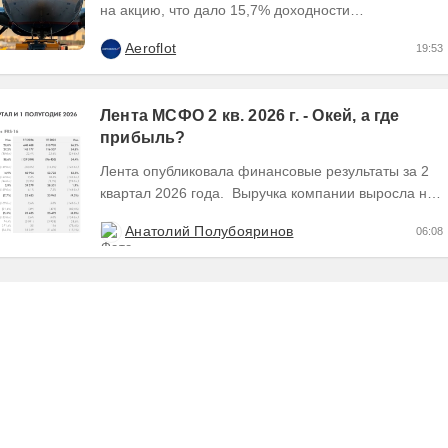
на акцию, что дало 15,7% доходности
относительно цены последней сделки 16 июля
Aeroflot
19:53
2026 года перед...
Лента МСФО 2 кв. 2026 г. - Окей, а где
прибыль?
Лента опубликовала финансовые результаты за 2
квартал 2026 года. Выручка компании выросла на
28,8% во 2 квартале до 341,6 млрд руб. В 1...
Анатолий Полубояринов
06:08