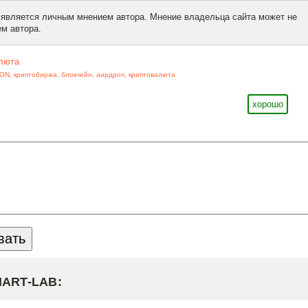
 является личным мнением автора. Мнение владельца сайта может не
м автора.
люта
ON
,
криптобиржа
,
блокчейн
,
аирдроп
,
криптовалюта
хорошо
MART-LAB: