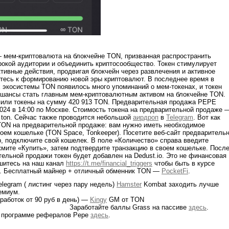
мем-криптовалюта на блокчейне TON, призванная распространить
окой аудитории и объединить криптосообщество. Токен стимулирует
ктивные действия, продвигая блокчейн через развлечения и активное
тесь к формированию новой эры криптовалют. В последнее время в
экосистемы TON появилось много упоминаний о мем-токенах, и токен
шансы стать главным мем-криптовалютным активом на блокчейне TON.
пили токены на сумму 420 913 TON. Предварительная продажа PEPE
2024 в 14:00 по Москве. Стоимость токена на предварительной продаже 
 ton. Сейчас также проводится небольшой
аирдроп
в
Telegram
. Вот как
TON на предварительной продаже: вам нужно иметь необходимое
оем кошельке (TON Space, Tonkeeper). Посетите веб-сайт предваритель
pp, подключите свой кошелек. В поле «Количество» справа введите
мите «Купить», затем подтвердите транзакцию в своем кошельке.
Посл
ельной продажи токен будет добавлен на Dedust.io. Это не финансовая
шитесь на наш канал
https://t.me/financial_triggers
чтобы быть в курсе
. Бесплатный майнер + отличный обменник TON —
PocketFi
.
elegram ( листинг через пару недель)
Hamster
Kombat заходить лучше
емиум.
аработок от 90 руб в день) —
Kingy
GM от TO
те баллы Grass на пассиве
здесь
.
о программе рефералов Pepe
здесь
.