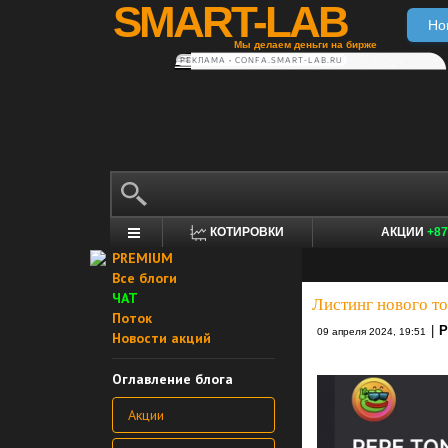
SMART-LAB
Но
Мы делаем деньги на бирже
РЕКЛАМА • CONFA.SMART-LAB.RU
КОТИРОВКИ
АКЦИИ
+87
PREMIUM
Все блоги
ЧАТ
Листинг нового то
Поток
|
Р
09 апреля 2024, 19:51
Новости акций
Оглавление блога
Акции