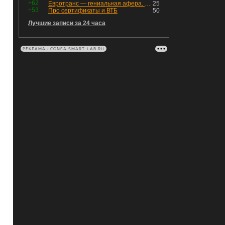
+62
Евротранс — гениальная афера. Собрал с инвесторов денег, выплатил дивидендов больше текущей капитализации и ушёл в дефолт
25
+53
Про сертификаты и ВТБ
50
Лучшие записи за 24 часа
РЕКЛАМА • CONFA.SMART-LAB.RU