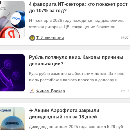
4 фаворита ИТ-сектора: кто покажет рост
до 107% за год?
ИТ-сектор в 2026 году находится под давлением:
жесткая риторика ЦБ, сокращение бюджетов
заказчиков и налоговые риски. Динамика сектора...
Т-Инвестиции
16:27
Рубль потянуло вниз. Каковы причины
девальвации?
Курс рубля заметно слабеет этим летом. За июнь-
июль российская валюта просела к доллару и
юаню примерно на 11,5%. В августе тенденция
Финам Брокер
16:19
на...
✈️ Акции Аэрофлота закрыли
дивидендный гэп за 18 дней
Дивиденд по итогам 2025 года составил 5,29 руб.