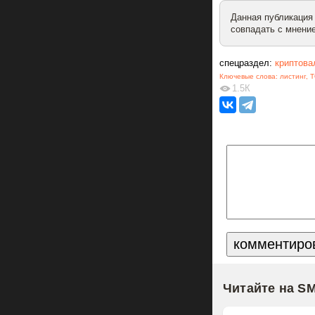
Данная публикация
совпадать с мнение
спецраздел:
криптова
Ключевые слова:
листинг
,
T
1.5К
Читайте на S