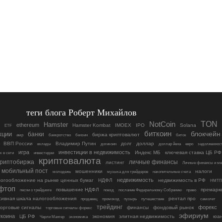
теги блога Роберт Михайлов
TON
NotCoin
Hamster
ethereum
Hamster Kombat
IMOEX
IPO
Solana
ETF
биткоин
кции
блокчейн
банки
биржа криптовалют
амр
банкротство
бензин
биток
ВВП России
Владимир Путин
долг
доллар
вклады
догикоин
доллар йена
евро
задолженнос
игра
инвестиции в недвижимость
Индекс МБ
ключевая ставка ЦБ РФ
к в сети
инвестидеи
криптовалюта
криптобиржа
личные финансы
листинг
Личные финансы и ме
мобильный пост
мошенники
налоги
молодежь
музыка для трейдеров
накопительные счета
недвижимость
огообложение на рынке ценных бумаг
НДФЛ
недвижимость в РФ
НМТП
фтоп
повышение НДФЛ
премарк
песни о трейдинге
поезд
послание Федеральному Собранию
право
сивная шкала налогообложения
рентал про
продавец
промокод
пузырь
путешествие
самолет
трейдинг
форекс
орговые сигналы
финансы
фондовый рынок
торговые сигналы форекс
эфириум
ткоина
ЦБ РФ
экономия
элитная недвижимость
юа
Чарли Мангер
экономика