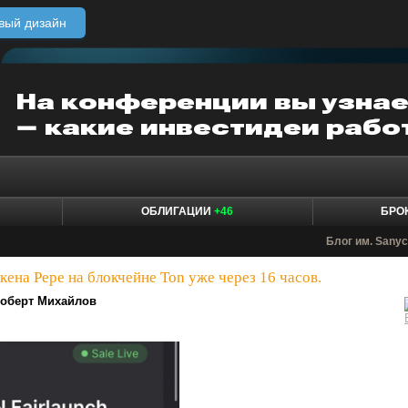
вый дизайн
ОБЛИГАЦИИ
+46
БРО
Блог им. Sany
кена Pepe на блокчейне Ton уже через 16 часов.
оберт Михайлов