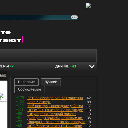
КЕРЫ
+2
ДРУГИЕ
+43
ch08
Полезные
Лучшие
Обсуждаемые
+175
Летнее обострение. Как мошенники пытаются подсунуть кнопку "БАБЛО" девушкам
42
+124
Азия. Четверг.
89
+112
Мой портфль: последние действия и текущая структура. Краткий комментарий по всем позициям
17
+111
НОВАТЭК: Отчет за 1-е полугодие 2026 - прибыль продолжает падать, но лучшее впереди, если не прилетит
13
+88
Ситуация на текущий момент
3
+81
Дивиденды пришли, но пошли не туда
35
+72
Продал то, что нельзя было покупать. Изменения в портфеле
8
+65
ФСК-Россети. Отчет РСБУ. Очередная допка - бомбовые новости в эфире
12