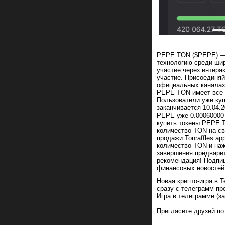
PEPE TON ($PEPE) — 
технологию среди шир
участие через интера
участие. Присоединяй
официальных каналах 
PEPE TON имеет все 
Пользователи уже ку
заканчивается 10.04.
PEPE уже 0.00060000
купить токены PEPE 
количество TON на св
продажи Tonraffles.a
количество TON и наж
завершения предварит
рекомендация! Подпи
финансовых новостей
Новая крипто-игра в T
сразу с телеграмм пр
Игра в телеграмме (з
Заработай
Пригласите друзей п