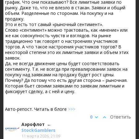
график. Что они показывают? Все лимитные заявки по
рынку. Даже то, что не влезло в стакан. Заявки и общий
объем. Разделенные по сторонам. На покупку и на
продажу.
Это и есть тот самый «рыночный сентимент».
Слово «сентимент» можно трактовать, как «мнение» или
же как совокупность чувств и взглядов. На рынке
традиционно так говорят о настроениях участников
торгов. А что такое настроения участников торгов? В
некоторой степени это их лимитные заявки и объем этих
заявок.
Да, не всегда движение цены будет соответствовать
сентименту. Т.е. не всегда при превалировании заявок на
покупку над заявками на продажу будет рост цены.
Почему? Да потому что есть другая сторона – рыночная.
Которая бьет своими заявками по заявкам лимитным и
фиксирует сделку, а с ней и цену.
Авто-репост. Читать в блоге
>>>
0
Ответить
Аэрофлот
StockGamblers
11 марта 2026, 21:09