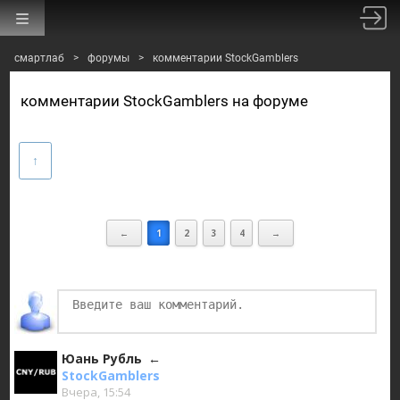
смартлаб
>
форумы
>
комментарии StockGamblers
комментарии StockGamblers на форуме
←
1
2
3
4
→
Юань Рубль
StockGamblers
Вчера, 15:54