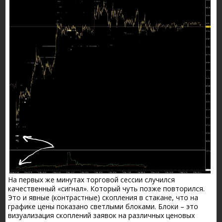
На первых же минутах торговой сессии случился
качественный «сигнал». Который чуть позже повторился.
Это и явные (контрастные) скопления в стакане, что на
графике цены показано светлыми блоками. Блоки – это
визуализация скоплений заявок на различных ценовых