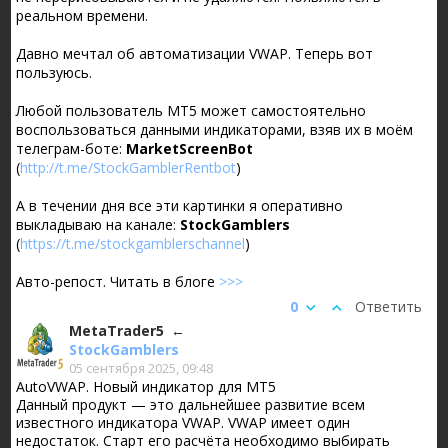
реальном времени.
Давно мечтал об автоматизации VWAP. Теперь вот
пользуюсь.
Любой пользователь МТ5 может самостоятельно
воспользоваться данными индикаторами, взяв их в моём
телеграм-боте:
MarketScreenBot
(
http://t.me/StockGamblerRentbot
)
А в течении дня все эти картинки я оперативно
выкладываю на канале:
StockGamblers
(
https://t.me/stockgamblerschannel
)
Авто-репост. Читать в блоге
>>>
0
Ответить
MetaTrader5
StockGamblers
05 сентября 2025, 09:48
AutoVWAP. Новый индикатор для MT5
Данный продукт — это дальнейшее развитие всем
известного индикатора VWAP. VWAP имеет один
недостаток. Старт его расчёта необходимо выбирать