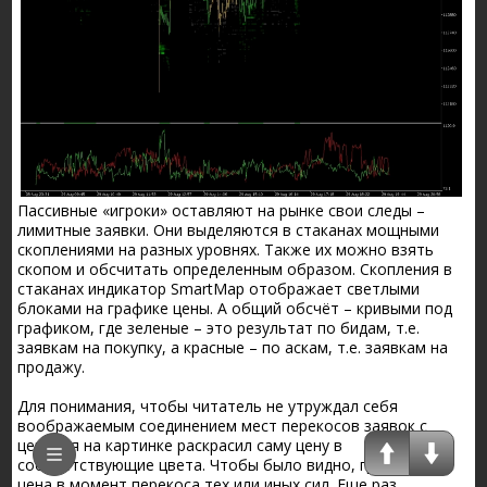
Пассивные «игроки» оставляют на рынке свои следы –
лимитные заявки. Они выделяются в стаканах мощными
скоплениями на разных уровнях. Также их можно взять
скопом и обсчитать определенным образом. Скопления в
стаканах индикатор SmartMap отображает светлыми
блоками на графике цены. А общий обсчёт – кривыми под
графиком, где зеленые – это результат по бидам, т.е.
заявкам на покупку, а красные – по аскам, т.е. заявкам на
продажу.
Для понимания, чтобы читатель не утруждал себя
воображаемым соединением мест перекосов заявок с
ценой, я на картинке раскрасил саму цену в
соответствующие цвета. Чтобы было видно, где была
цена в момент перекоса тех или иных сил. Еще раз