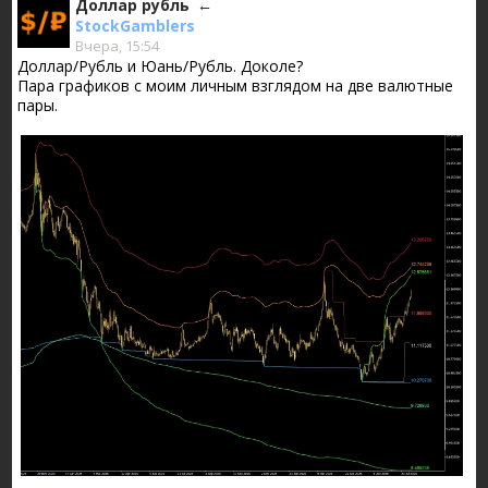
Доллар рубль
StockGamblers
Вчера, 15:54
Доллар/Рубль и Юань/Рубль. Доколе?
Пара графиков с моим личным взглядом на две валютные
пары.