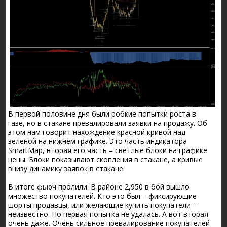
В первой половине дня были робкие попытки роста в
газе, но в стакане превалировали заявки на продажу. Об
этом нам говорит нахождение красной кривой над
зеленой на нижнем графике. Это часть индикатора
SmartMap, вторая его часть – светлые блоки на графике
цены. Блоки показывают скопления в стакане, а кривые
внизу динамику заявок в стакане.
В итоге фьюч пролили. В районе 2,950 в бой вышло
множество покупателей. Кто это был – фиксирующие
шорты продавцы, или желающие купить покупатели –
неизвестно. Но первая попытка не удалась. А вот вторая
очень даже. Очень сильное превалирование покупателей