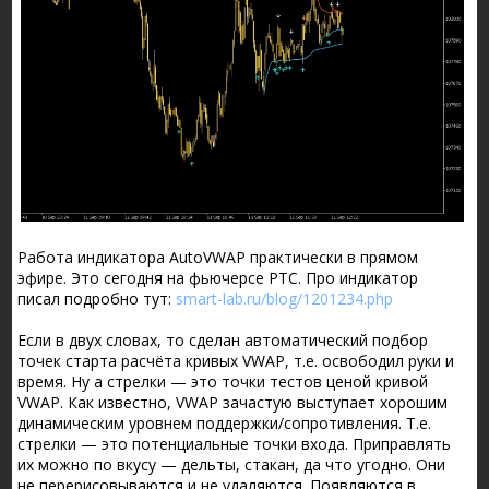
Работа индикатора AutoVWAP практически в прямом
эфире. Это сегодня на фьючерсе РТС. Про индикатор
писал подробно тут:
smart-lab.ru/blog/1201234.php
Если в двух словах, то сделан автоматический подбор
точек старта расчёта кривых VWAP, т.е. освободил руки и
время. Ну а стрелки — это точки тестов ценой кривой
VWAP. Как известно, VWAP зачастую выступает хорошим
динамическим уровнем поддержки/сопротивления. Т.е.
стрелки — это потенциальные точки входа. Приправлять
их можно по вкусу — дельты, стакан, да что угодно. Они
не перерисовываются и не удаляются. Появляются в