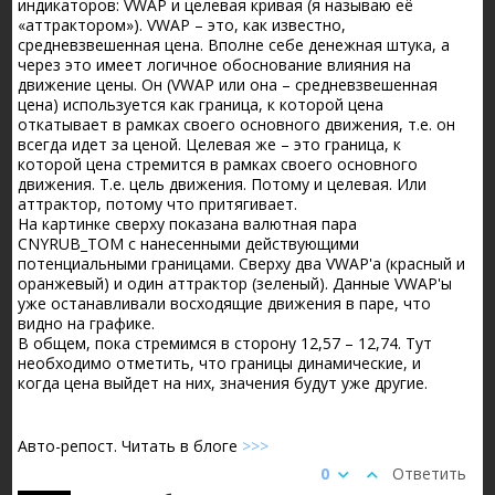
индикаторов: VWAP и целевая кривая (я называю её
«аттрактором»). VWAP – это, как известно,
средневзвешенная цена. Вполне себе денежная штука, а
через это имеет логичное обоснование влияния на
движение цены. Он (VWAP или она – средневзвешенная
цена) используется как граница, к которой цена
откатывает в рамках своего основного движения, т.е. он
всегда идет за ценой. Целевая же – это граница, к
которой цена стремится в рамках своего основного
движения. Т.е. цель движения. Потому и целевая. Или
аттрактор, потому что притягивает.
На картинке сверху показана валютная пара
CNYRUB_TOM с нанесенными действующими
потенциальными границами. Сверху два VWAP'а (красный и
оранжевый) и один аттрактор (зеленый). Данные VWAP'ы
уже останавливали восходящие движения в паре, что
видно на графике.
В общем, пока стремимся в сторону 12,57 – 12,74. Тут
необходимо отметить, что границы динамические, и
когда цена выйдет на них, значения будут уже другие.
Авто-репост. Читать в блоге
>>>
0
Ответить