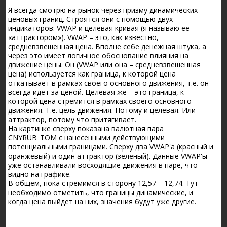
Я всегда смотрю на рынок через призму динамических
ценовых границ. Строятся они с помощью двух
индикаторов: VWAP и целевая кривая (я называю её
«аттрактором»). VWAP – это, как известно,
средневзвешенная цена. Вполне себе денежная штука, а
через это имеет логичное обоснование влияния на
движение цены. Он (VWAP или она – средневзвешенная
цена) используется как граница, к которой цена
откатывает в рамках своего основного движения, т.е. он
всегда идет за ценой. Целевая же – это граница, к
которой цена стремится в рамках своего основного
движения. Т.е. цель движения. Потому и целевая. Или
аттрактор, потому что притягивает.
На картинке сверху показана валютная пара
CNYRUB_TOM с нанесенными действующими
потенциальными границами. Сверху два VWAP'а (красный и
оранжевый) и один аттрактор (зеленый). Данные VWAP'ы
уже останавливали восходящие движения в паре, что
видно на графике.
В общем, пока стремимся в сторону 12,57 – 12,74. Тут
необходимо отметить, что границы динамические, и
когда цена выйдет на них, значения будут уже другие.