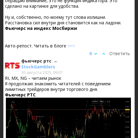
обращаю внимание, это не функция индикатора. Это
сделано на картинке для удобства.
Ну и, собственно, по-моему тут слова излишни.
Расстановка сил внутри дня становится как на ладони.
Фьючерс на индекс Мосбиржи
Авто-репост. Читать в блоге
>>>
0
Ответить
фьючерс ртс
StockGamblers
30 августа 2025, 09:07
RI, MX, NG – читаем рынок
Я продолжаю знакомить читателей с поведением
лимитных трейдеров внутри торгового дня.
Фьючерс РТС