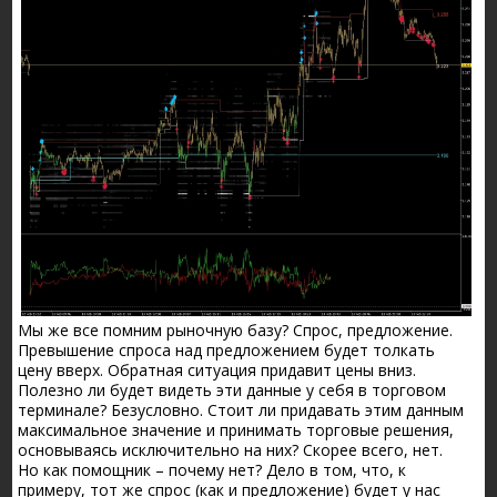
Мы же все помним рыночную базу? Спрос, предложение.
Превышение спроса над предложением будет толкать
цену вверх. Обратная ситуация придавит цены вниз.
Полезно ли будет видеть эти данные у себя в торговом
терминале? Безусловно. Стоит ли придавать этим данным
максимальное значение и принимать торговые решения,
основываясь исключительно на них? Скорее всего, нет.
Но как помощник – почему нет? Дело в том, что, к
примеру, тот же спрос (как и предложение) будет у нас