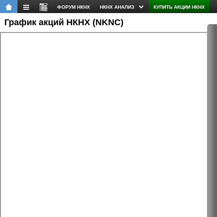
ФОРУМ НКНХ
НКНХ АНАЛИЗ
КУПИТЬ АКЦИИ НКНХ
График акций НКНХ (NKNC)