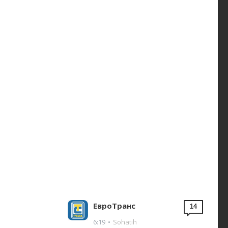
ЕвроТранс
14
6:19
•
Sohatih