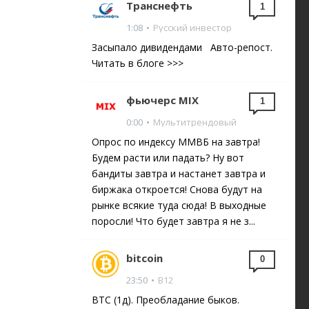
Транснефть
1
1:08
•
Русский инвестор
Засыпало дивидендами Авто-репост.
Читать в блоге >>>
фьючерс MIX
1
0:00
•
Мультитрендовый
Опрос по индексу ММВБ на завтра!
Будем расти или падать? Ну вот
бандиты завтра и настанет завтра и
биржака откроется! Снова будут на
рынке всякие туда сюда! В выходные
поросли! Что будет завтра я не з...
bitcoin
0
23:50
•
B12
BTC (1д). Преобладание быков.