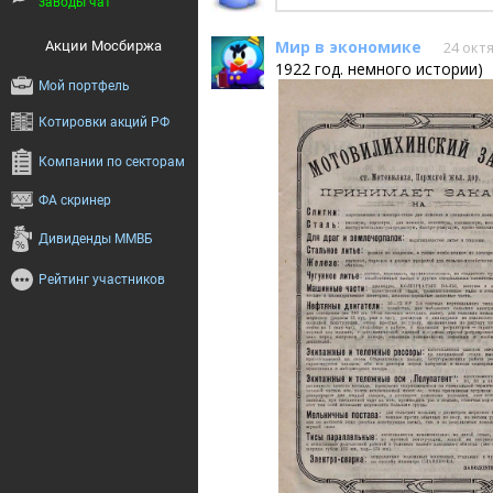
заводы чат
БКС Мир Инве
Мир в экономике
Акции Мосбиржа
24 октя
1922 год. немного истории)
Мой портфель
Котировки акций РФ
Компании по секторам
ФА скринер
Дивиденды ММВБ
Рейтинг участников