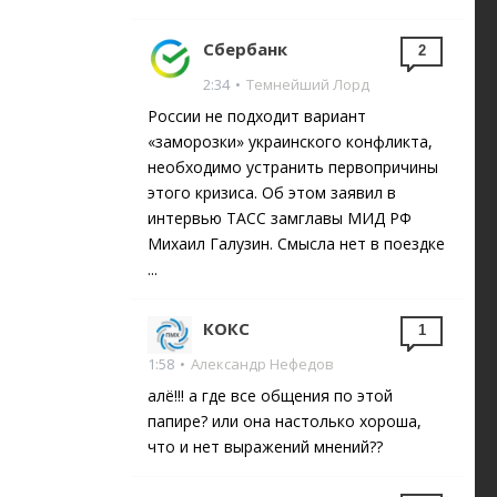
Сбербанк
2
2:34
•
Темнейший Лорд
России не подходит вариант
«заморозки» украинского конфликта,
необходимо устранить первопричины
этого кризиса. Об этом заявил в
интервью ТАСС замглавы МИД РФ
Михаил Галузин. Смысла нет в поездке
...
КОКС
1
1:58
•
Александр Нефедов
алё!!! а где все общения по этой
папире? или она настолько хороша,
что и нет выражений мнений??