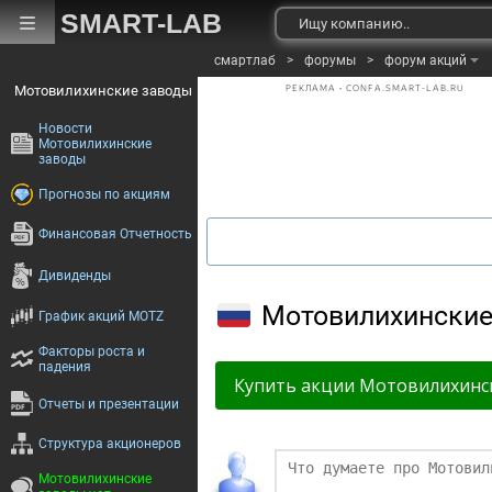
SMART-LAB
смартлаб
>
форумы
>
форум акций
Мотовилихинские заводы
РЕКЛАМА • CONFA.SMART-LAB.RU
Новости
Мотовилихинские
заводы
Прогнозы по акциям
Финансовая Отчетность
Дивиденды
Мотовилихинские
График акций MOTZ
Факторы роста и
падения
Купить акции Мотовилихинс
Отчеты и презентации
Структура акционеров
Финаме
Мотовилихинские