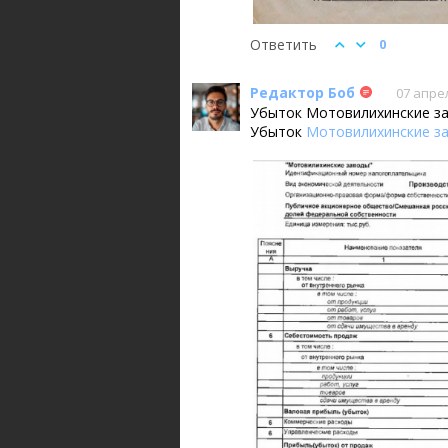
Ответить
0
Редактор Боб
07 апрел
Убыток Мотовилихинские за
Убыток
Мотовилихинские з