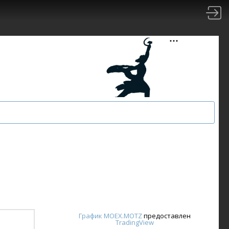
График MOEX.MOTZ
предоставлен
TradingView