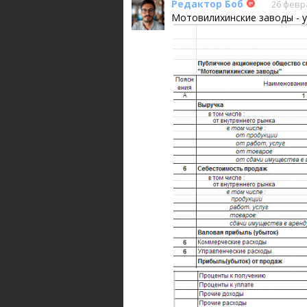
Редактор Боб
26 февра
Мотовилихинские заводы - у