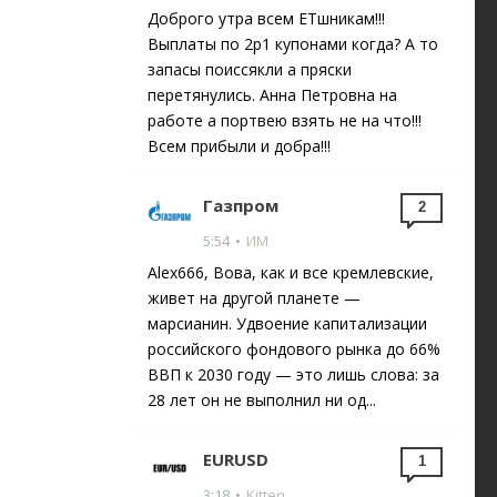
Доброго утра всем ЕТшникам!!!
Выплаты по 2р1 купонами когда? А то
запасы поиссякли а пряски
перетянулись. Анна Петровна на
работе а портвею взять не на что!!!
Всем прибыли и добра!!!
Газпром
2
5:54
•
ИМ
Alex666, Вова, как и все кремлевские,
живет на другой планете —
марсианин. Удвоение капитализации
российского фондового рынка до 66%
ВВП к 2030 году — это лишь слова: за
28 лет он не выполнил ни од...
EURUSD
1
3:18
•
Kitten