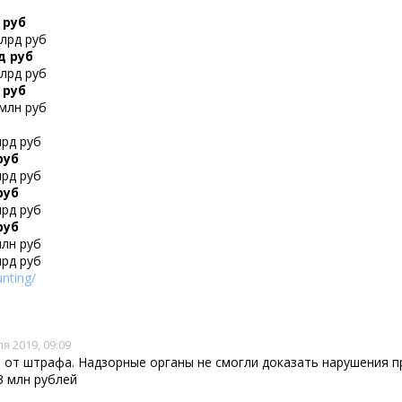
 руб
млрд руб
д руб
млрд руб
 руб
 млн руб
лрд руб
руб
лрд руб
руб
лрд руб
руб
млн руб
лрд руб
nting/
я 2019, 09:09
 от штрафа. Надзорные органы не смогли доказать нарушения п
3 млн рублей