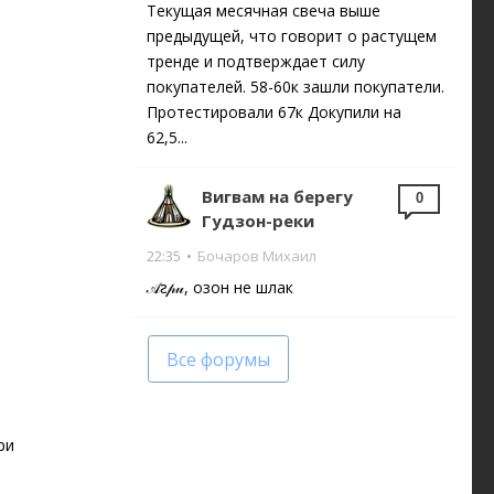
Текущая месячная свеча выше
предыдущей, что говорит о растущем
тренде и подтверждает силу
покупателей. 58-60к зашли покупатели.
Протестировали 67к Докупили на
62,5...
Вигвам на берегу
0
Гудзон-реки
22:35
•
Бочаров Михаил
𝒜ꙅ𝓅𝓊, озон не шлак
Все форумы
ри