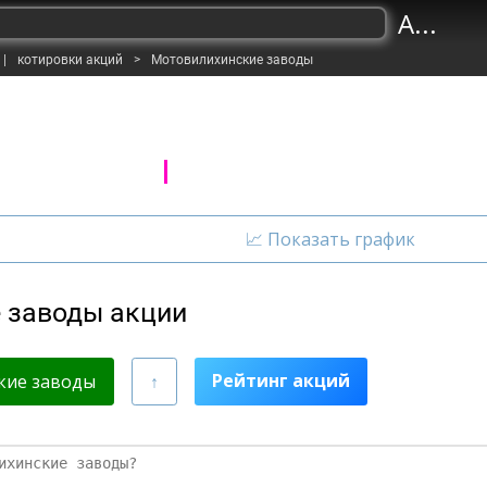
A...
|
котировки акций
>
Мотовилихинские заводы
 заводы акции
Рейтинг акций
кие заводы