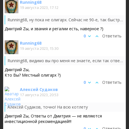
Running68
19 августа 2023, 17:12
Running68, ну пока не олигарх. Сейчас не 90-е, так быстро не получится.
Дмитрий Zы, и звания и регалии есть, наверное ?)
0
Ответить
Running68
19 августа 2023, 15:30
Running68, видимо вы про меня не знаете, если так ответили
Дмитрий Zы,
Кто Вы? Местный олигарх ?)
0
Ответить
Алексей Судаков
17 августа 2023, 20:53
Алексей Судаков, точно! На всю котлету
Дмитрий Zы, Ответы от Дмитрия — не являются
инвестиционной рекомендацией!!!
0
Ответить