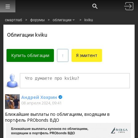
смартлаб
>
форумы
>
облигации
>
kviku
Облигации kviku
Купить облигации
Я эмитент
Финаме
БКС Мир Инвестиций
Андрей Хохрин
08 апреля 2024, 09:41
Ближайшие выплаты по облигациям, входящим в
портфель PRObonds ВДО