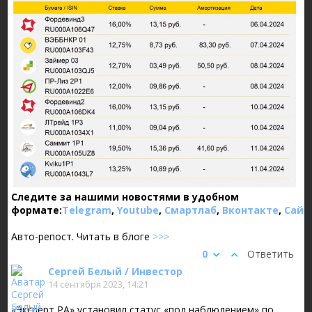
Следите за нашими новостями в удобном
формате:
Telegram
,
Youtube
,
Смартлаб
,
Вконтакте
,
Сайт
Авто-репост. Читать в блоге
>>>
0
Ответить
Сергей Белый / Инвестор
14 сентября 2023, 14:21
«Эксперт РА» установил статус «под наблюдением» по