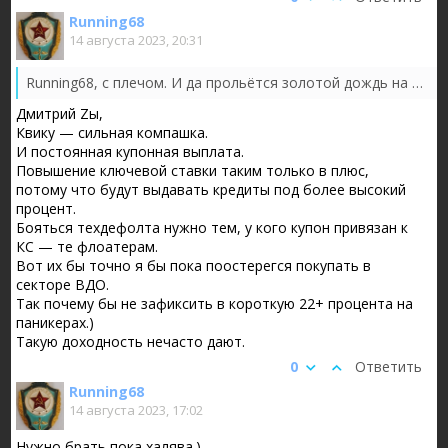
Running68
14 августа 2023, 20:31
Running68, с плечом. И да прольётся золотой дождь на оферте.
Дмитрий Zы,
Квику — сильная компашка.
И постоянная купонная выплата.
Повышение ключевой ставки таким только в плюс,
потому что будут выдавать кредиты под более высокий
процент.
Бояться техдефолта нужно тем, у кого купон привязан к
КС — те флоатерам.
Вот их бы точно я бы пока поостерегся покупать в
секторе ВДО.
Так почему бы не зафиксить в короткую 22+ процента на
паникерах.)
Такую доходность нечасто дают.
0
Ответить
Running68
14 августа 2023, 17:02
Нужно брать пока халява.)