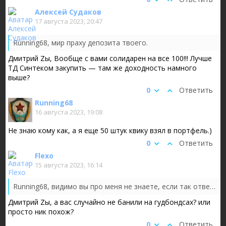
Алексей Судаков
17 августа 2023, 20:47
Running68, мир праху депозита твоего.
Дмитрий Zы, Вообще с вами солидарен на все 100!!! Лучше
ТД Синтеком закупить — там же доходность намного
выше?
0
Ответить
Running68
16 августа 2023, 19:08
Не знаю кому как, а я еще 50 штук квику взял в портфель.)
0
Ответить
Flexo
15 августа 2023, 16:14
Running68, видимо вы про меня не знаете, если так ответили
Дмитрий Zы, а вас случайно не банили на гудбондсах? или
просто ник похож?
0
Ответить