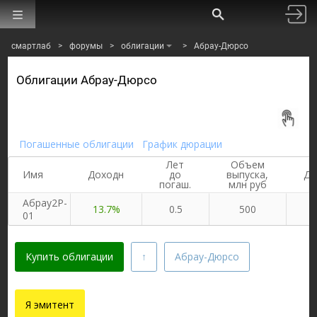
смартлаб
>
форумы
>
облигации
>
Абрау-Дюрсо
Облигации Абрау-Дюрсо
Погашенные облигации
График дюрации
Лет
Объем
Имя
Доходн
до
выпуска,
Дю
погаш.
млн руб
Абрау2P-
13.7%
0.5
500
01
Купить облигации
Абрау-Дюрсо
Я эмитент
Финаме