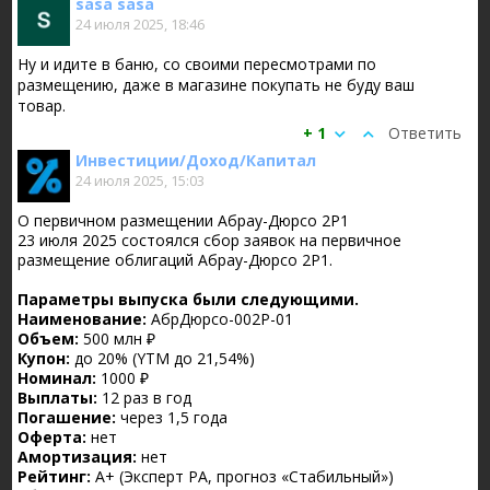
sasa sasa
24 июля 2025, 18:46
Ну и идите в баню, со своими пересмотрами по
размещению, даже в магазине покупать не буду ваш
товар.
+ 1
Ответить
Инвестиции/Доход/Капитал
24 июля 2025, 15:03
О первичном размещении Абрау-Дюрсо 2Р1
23 июля 2025 состоялся сбор заявок на первичное
размещение облигаций Абрау-Дюрсо 2Р1.
Параметры выпуска были следующими.
Наименование:
АбрДюрсо-002P-01
Объем:
500 млн ₽
Купон:
до 20% (YTM до 21,54%)
Номинал:
1000 ₽
Выплаты:
12 раз в год
Погашение:
через 1,5 года
Оферта:
нет
Амортизация:
нет
Рейтинг:
А+ (Эксперт РА, прогноз «Стабильный»)