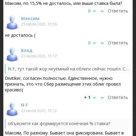
Максим, по 15,5% не досталось, или выше ставка была?
0
Ответить
Максим
23 июля 2025, 15:56
не досталось (
0
Ответить
Влад
23 июля 2025, 15:17
N F, тут такой жор неуёмный на облиги сейчас пошёл. Сметают всё. Но я в сторонке постою. 15,5 % на 1,5 года — такое себе…
Divitiker, согласен полностью. Единственное, нужно
признать, это что Сбер размещение этих облиг провел
красиво)
+ 1
Ответить
N F
23 июля 2025, 15:12
объясните как формируется конечная % ставка?
Максим, По разному. Бывает она фиксирована. Бывает в