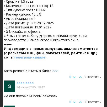
▫️ Срок: на 1,5 года
▫️ Количество выплат в год: 12
▫️ Тип купона: постоянный
▫️ Размер купона: 15,5%
▫️ Амортизация: нет
▫️ Дата размещения: 28.07.2025
▫️ Дата погашения: 19.01.2027
▫️ ⏳Ближайшая оферта: -
Об эмитенте: «Абрау-Дюрсо» специализируется на
производстве шампанского и игристого вина.
➖➖➖
Информацию о новых выпусках, анализ эмитентов
(с расчетом ОФС, фин. показателей, рейтинг и др.)
см. в
телеграм-канале
.
Авто-репост. Читать в блоге
>>>
0
Ответить
sasa sasa
24 июля 2025, 18:47
Да они похоже многим отказали
0
Ответить