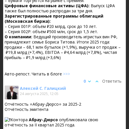
– Бумаги торгуются на рынке с премией.
Цифровые финансовые активы (ЦФА):
Выпуск ЦФА
также был полностью распродан за три дня.
Зарегистрированные программы облигаций
(Московская биржа):
– Серия 001Р: объём ₽20 млрд, срок до 10 лет.
– Серия 002Р: объём ₽500 млн, срок до 1,5 лет.
О компании:
Ведущий производитель игристых вин РФ,
принадлежит семье Бориса Титова. Итоги 2025 года:
продажи – 68,1 млн бутылок (+1,9%), выручка от продаж –
₽19,8 млрд (+7,4%), EBITDA – ₽4,64 млрд (+7,8%), чистая
прибыль – ₽1,9 млрд (+3,6%)
Авто-репост. Читать в блоге
>>>
0
Ответить
Алексей С. Галицкий
24 августа 2025, 12:05
Отчётность ⭐Абрау-Дюрсо⭐ за 2025-2
Отчётность эмитента
️Контора
Абрау-Дюрсо
опубликовала свою
отчётность за II квартал 2025 года.