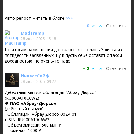
Авто-репост. Читать в блоге
>>>
0
Ответить
MadTramp
28 июля 2025, 15:18
По итогам размещения досталось всего лишь 3 листа из
пятидесяти заявленных. Ну и пусть себе оставят с такой
доходностью, не очень-то надо.
+ 2
Ответить
ИнвестСейф
28 июля 2025, 09:27
Дебютный выпуск облигаций "Абрау-Дюрсо"
(RU000A10C6W2)
🔶 ПАО «Абрау-Дюрсо»
(дебютный выпуск)
▫️ Облигации: Абрау-Дюрсо-002Р-01
▫️ ISIN: RU000A10C6W2
▫️ Объем эмиссии: 500 млн.₽
▫️ Номинал: 1000 ₽