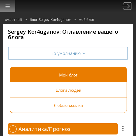
смартлаб
>
блог Sergey Kor4uganov
>
мой блог
Sergey Kor4uganov: Оглавление вашего
блога
По умолчанию
Мой блог
Блоги людей
Любые ссылки
Аналитика/Прогноз