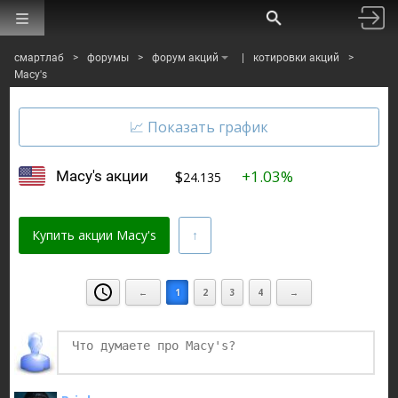
смартлаб
>
форумы
>
форум акций
|
котировки акций
>
Macy's
$
+1.03%
Macy's акции
24.135
Купить акции Macy's
←
1
2
3
4
→
Финаме
БКС Мир Инвестиций