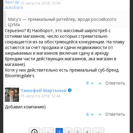
15 августа 2018, 13:34
Macy's — премиальный ритейлер, вроде российского
ЦУМа
Серьезно? 8) Наоборот, это массовый ширпотреб с
сотнями магазинов, число которых стремительно
сокращается из-за обостряющейся конкуренции. На плаву
остаются за счет продажи и сдачи недвижимости от
закрываемых и магазинов (включая сдачу в аренду
брендам части действующих магазинов, ака магазин в
магазине).
Хотя у них действительно есть премиальный суб-бренд
Bloomingdale's
0
Ответить
Тимофей Мартынов
15 августа 2018, 12:44
Добавил компанию)
0
Ответить
←
1
2
3
4
→