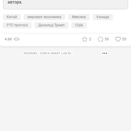
автора.
Китай
мировая экономика
Мексика
Канада
РТС прогноз
Дональд Трамп
США
4.6К
2
59
55
РЕКЛАМА • CONFA.SMART-LAB.RU