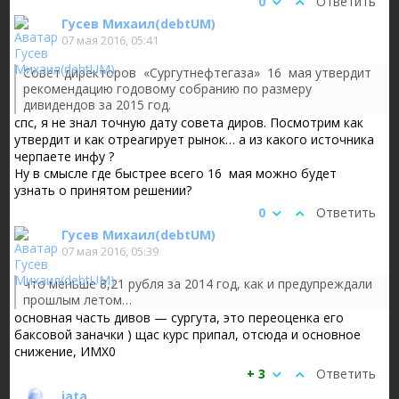
0
Ответить
Гусев Михаил(debtUM)
07 мая 2016, 05:41
Совет директоров «Сургутнефтегаза» 16 мая утвердит
рекомендацию годовому собранию по размеру
дивидендов за 2015 год.
спс, я не знал точную дату совета диров. Посмотрим как
утвердит и как отреагирует рынок…
а из какого источника
черпаете инфу ?
Ну в смысле где быстрее всего 16 мая можно будет
узнать о принятом решении?
0
Ответить
Гусев Михаил(debtUM)
07 мая 2016, 05:39
что меньше 8,21 рубля за 2014 год, как и предупреждали
прошлым летом…
основная часть дивов — сургута, это переоценка его
баксовой заначки )
щас курс припал, отсюда и основное
снижение, ИМХ0
+ 3
Ответить
jata