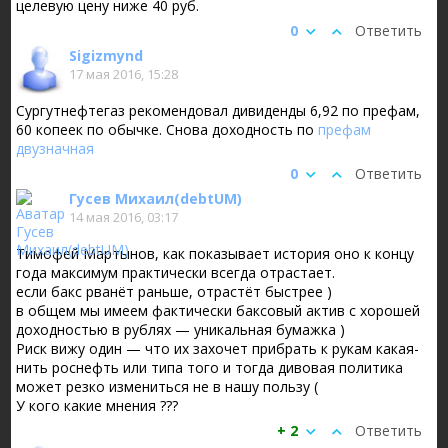
целевую цену ниже 40 руб.
0
Ответить
Sigizmynd
17 мая 2016, 15:28
Сургутнефтегаз рекомендовал дивиденды 6,92 по префам,
60 копеек по обычке. Снова доходность по
префам
двузначная
0
Ответить
Гусев Михаил(debtUM)
14 мая 2016, 03:17
Тимофей Мартынов, как показывает история оно к концу
года максимум практически всегда отрастает.
если бакс рванёт раньше, отрастёт быстрее )
в общем мы имеем фактически баксовый актив с хорошей
доходностью в рублях — уникальная бумажка )
Риск вижу один — что их захочет прибрать к рукам какая-
нить роснефть или типа того и тогда дивовая политика
может резко измениться не в нашу пользу (
У кого какие мнения ???
+ 2
Ответить