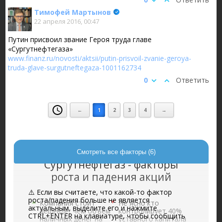
Тимофей Мартынов
22 апреля 2016, 00:47
Путин присвоил звание Героя труда главе
«Сургутнефтегаза»
www.finanz.ru/novosti/aktsii/putin-prisvoil-zvanie-geroya-
truda-glave-surgutneftegaza-1001162734
0
Ответить
←
1
2
3
4
→
Смотреть все факторы (6)
Сургутнефтегаз - факторы
роста и падения акций
⚠️ Если вы считаете, что какой-то фактор
роста/падения больше не является
Компания стоит
Не ясно кто
актуальным, выделите его и нажмите
дешевле, чем объем
контролирует 40%
CTRL+ENTER на клавиатуре, чтобы сообщить
наличных денег на
уставного капитала