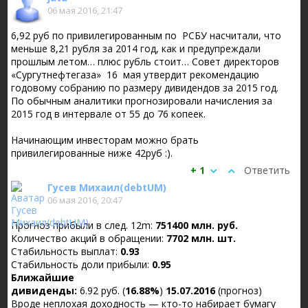
06 мая 2016, 21:47
6,92 руб по привилегированным по РСБУ насчитали, что
меньше 8,21 рубля за 2014 год, как и предупреждали
прошлым летом… плюс рубль стоит… Совет директоров
«Сургутнефтегаза» 16 мая утвердит рекомендацию
годовому собранию по размеру дивидендов за 2015 год.
По обычным аналитики прогнозировали начисления за
2015 год в интервале от 55 до 76 копеек.
Начинающим инвесторам можно брать
привилегированные ниже 42руб :).
+ 1
Ответить
Гусев Михаил(debtUM)
06 мая 2016, 20:47
Прогноз прибыли в след. 12m:
751400 млн. руб.
Количество акций в обращении:
7702 млн. шт.
Стабильность выплат:
0.93
Стабильность доли прибыли:
0.95
Ближайшие
дивиденды:
6.92 руб. (
16.88%
)
15.07.2016
(прогноз)
Вроде неплохая доходность — кто-то набирает бумагу