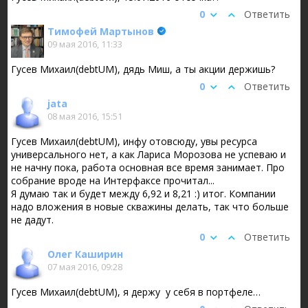
0
Ответить
Тимофей Мартынов
09 мая 2016, 11:33
Гусев Михаил(debtUM), дядь Миш, а ты акции держишь?
0
Ответить
jata
08 мая 2016, 15:51
Гусев Михаил(debtUM), инфу отовсюду, увы ресурса
универсального нет, а как Лариса Морозова не успеваю и
не начну пока, работа основная все время занимает. Про
собрание вроде на Интерфаксе прочитал...
Я думаю так и будет между 6,92 и 8,21 :) итог. Компании
надо вложения в новые скважины делать, так что больше
не дадут.
0
Ответить
Олег Каширин
07 мая 2016, 09:28
Гусев Михаил(debtUM), я держу у себя в портфеле…