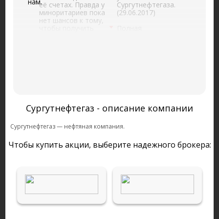
нам.
её счетах. Правда у
Сургутнефтегаза.
миноритариев пока
(29.06.2017)
нет шансов к тому,
чтобы получить
Полная
доступ к этому кэшу,
информационная
поэтому рынок
закрытость и
оценивает бумагу
непрозрачность
без него.
(13.01.2020)
(09.06.2017)
Сургутнефтегаз вот
Любое улучшение
уже много лет
т.н. корпоративного
платит дивиденд
управления в
0,60-0,80 руб на
компании может
обыкновенную
Сургутнефтегаз - описание компании
вызвать
акцию
(23.05.2023)
существенную
Сургутнефтегаз — нефтяная компания.
переоценку акций -
акции могут
Чтобы купить акции, выберите надежного брокера:
вырасти более чем
в 2 раза.
(29.06.2017)
Процентные доходы
уже полностью
перекрывают
программу
капзатрат Сургута.
Есть слабая
надежда на то, что