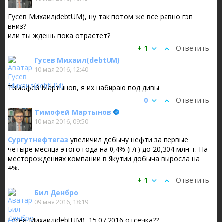
Гусев Михаил(debtUM), ну так потом же все равно гэп
вниз?
или ты ждешь пока отрастет?
+ 1
Ответить
Гусев Михаил(debtUM)
10 мая 2016, 12:40
Тимофей Мартынов, я их набираю под дивы
0
Ответить
Тимофей Мартынов
10 мая 2016, 09:50
Сургутнефтегаз
увеличил добычу нефти за первые
четыре месяца этого года на 0,4% (г/г) до 20,304 млн т. На
месторождениях компании в Якутии добыча выросла на
4%.
+ 1
Ответить
Бил Денбро
09 мая 2016, 18:19
Гусев Михаил(debtUM), 15.07.2016 отсечка??