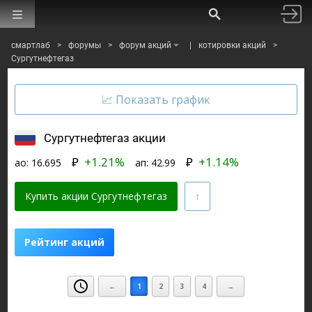
смартлаб
>
форумы
>
форум акций
|
котировки акций
>
Сургутнефтегаз
Сургутнефтегаз акции
₽
+1.21%
₽
+1.14%
ао:
16.695
ап:
42.99
Купить акции Сургутнефтегаз
Рейтинг акций
Финаме
БКС Мир Инвестиций
←
1
2
3
4
→