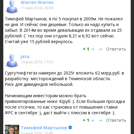
Warren Warren
11 мая 2016, 00:06
Тимофей Мартынов, я по 5 покупал в 2009м. Не пожалел
ни дня. И сейчас они дешевые. Только их надо купить и
забыл. В 2014м во время девальвации их отдавали за 25
рубелей. С тех пор они отдали 8,21 и 6,92 вот сейчас.
Считай уже 15 рублей вернулось.
+ 1
Ответить
jata
10 мая 2016, 17:53
Сургутнефтегаз намерен до 2025г вложить 62 млрд руб. в
разработку месторождений в Тюменской области.
Риск для дивидендов небольшой.
Начинающим инвесторам можно брать
привилегированные ниже 42руб :). Если большая просадка
после отсечки, то как страховка от повышения ставки
ФРС в сентябре :), даст выйти с плюсом в сентябре :).
+ 1
Ответить
Тимофей Мартынов
10 мая 2016, 16:45