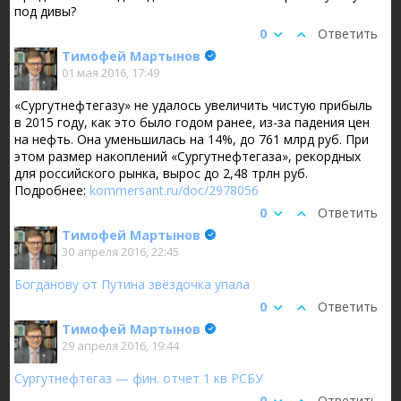
под дивы?
0
Ответить
Тимофей Мартынов
01 мая 2016, 17:49
«Сургутнефтегазу» не удалось увеличить чистую прибыль
в 2015 году, как это было годом ранее, из-за падения цен
на нефть. Она уменьшилась на 14%, до 761 млрд руб. При
этом размер накоплений «Сургутнефтегаза», рекордных
для российского рынка, вырос до 2,48 трлн руб.
Подробнее:
kommersant.ru/doc/2978056
0
Ответить
Тимофей Мартынов
30 апреля 2016, 22:45
Богданову от Путина звёздочка упала
0
Ответить
Тимофей Мартынов
29 апреля 2016, 19:44
Сургутнефтегаз — фин. отчет 1 кв РСБУ
0
Ответить