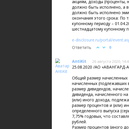
акциям, доходы (проценты, 
должно быть исполнено, а в
должно быть исполнено эми
окончания этого срока: По 
купонному периоду – 01.04.2
шестнадцатому купонному пе
e-disclosure.ru/portal/event
Ответить
0
AntiKit
26 августа 2020, 14:4
25.08.2020 /АО «АВАНГАРД-
Общий размер начисленных 
начисленных (подлежавших в
размер дивидендов, начисле
дивиденда, начисленного на
(или) иного дохода, подлеж
размер процентов и (или) и
определенного выпуска (сер
7,75% годовых, что составл
рублей.
Размер процентов (иного до