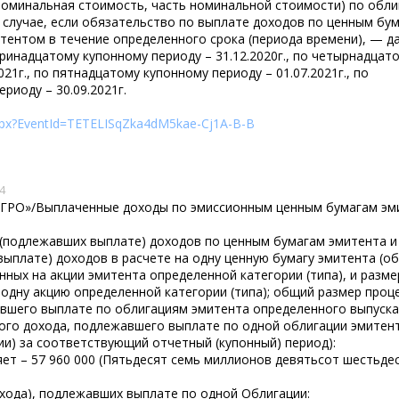
номинальная стоимость, часть номинальной стоимости) по обли
 случае, если обязательство по выплате доходов по ценным бу
тентом в течение определенного срока (периода времени), — д
тринадцатому купонному периоду – 31.12.2020г., по четырнадцат
021г., по пятнадцатому купонному периоду – 01.07.2021г., по
риоду – 30.09.2021г.
.aspx?EventId=TETELISqZka4dM5kae-Cj1A-B-B
4
АГРО»/Выплаченные доходы по эмиссионным ценным бумагам эм
(подлежавших выплате) доходов по ценным бумагам эмитента и
ыплате) доходов в расчете на одну ценную бумагу эмитента (о
нных на акции эмитента определенной категории (типа), и разме
 одну акцию определенной категории (типа); общий размер проц
авшего выплате по облигациям эмитента определенного выпуска 
ного дохода, подлежавшего выплате по одной облигации эмитен
ии) за соответствующий отчетный (купонный) период):
яет – 57 960 000 (Пятьдесят семь миллионов девятьсот шестьде
хода), подлежавших выплате по одной Облигации: