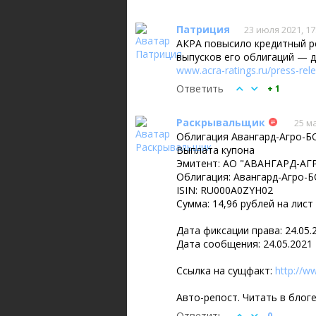
Патриция
23 июля 2021, 17
АКРА повысило кредитный ре
выпусков его облигаций — 
www.acra-ratings.ru/press-rel
Ответить
+ 1
Раскрывальщик
25 ма
Облигация Авангард-Агро-БО
Выплата купона
Эмитент: АО "АВАНГАРД-АГР
Облигация: Авангард-Агро-Б
ISIN: RU000A0ZYH02
Сумма: 14,96 рублей на лист
Дата фиксации права: 24.05.
Дата сообщения: 24.05.2021
Ссылка на сущфакт:
http://w
Авто-репост. Читать в блог
Ответить
0