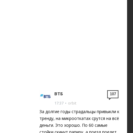
ВТБ
107
17:37
•
orbit
За долгие годы страдальцы привыкли к
тренду, на микрооткатах срутся на всё
деньги. Это хорошо. По 60 самые
стойки скинут папиру, а поезд поедет