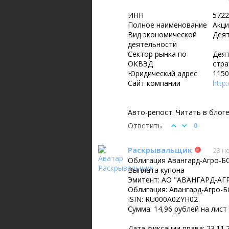
ИНН
5722
Полное наименование
Акци
Вид экономической
Деят
деятельности
Сектор рынка по
Деят
ОКВЭД
стра
Юридический адрес
1150
Сайт компании
http
Авто-репост. Читать в блог
Ответить
0
Раскрывальщик
23 н
Облигация Авангард-Агро-БО
Выплата купона
Эмитент: АО "АВАНГАРД-АГР
Облигация: Авангард-Агро-Б
ISIN: RU000A0ZYH02
Сумма: 14,96 рублей на лист
Дата фиксации права: 23.11.