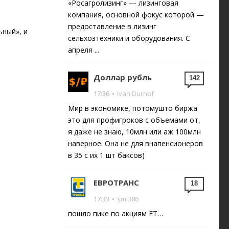
«Росагролизинг» — лизинговая
компания, основной фокус которой —
предоставление в лизинг
ьный», и
сельхозтехники и оборудования. С
апреля ...
Доллар рубль
142
17:36
•
Ivan Durnof
Мир в экономике, потомушто биржа
это для профигроков с объемами от,
я даже не знаю, 10млн или аж 100млн
наверное. Она не для внапенсионеров
в 35 с их 1 шт баксов)
ЕВРОТРАНС
18
17:33
•
sml386
пошло пике по акциям ЕТ…