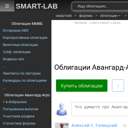
SMART-LAB
смартлаб
>
форумы
>
облигации
>
Облигации ММВБ
РЕКЛАМА • CONFA.SMART-LAB.RU
Котировки ОФЗ
Корпоративные облигации
Валютные облигации
Субф. облигации
Индексы обл.
Облигации Авангард-
...
Эмитенты по секторам
Календарь по облигациям
Купить облигации
...
Облигации Авангард-Агро
+ в Избранное
Финаме
Погашенные выпуски
Участники раздела
БКС Мир Инве
Статистика форума
Алексей С. Галицкий
03