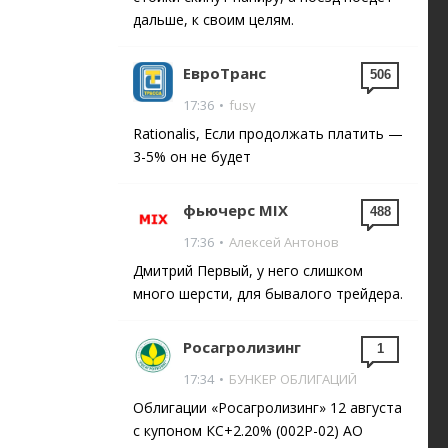
дальше, к своим целям.
ЕвроТранс
506
17:36
•
fusy
Rationalis, Если продолжать платить —
3-5% он не будет
фьючерс MIX
488
17:36
•
Алексей Антонов
Дмитрий Первый, у него слишком
много шерсти, для бывалого трейдера.
Росагролизинг
1
17:34
•
БУНКЕР ОБЛИГАЦИЙ
Облигации «Росагролизинг» 12 августа
с купоном КС+2.20% (002P-02) АО