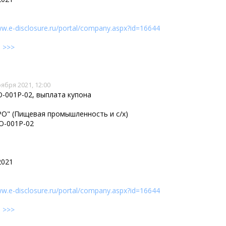
ww.e-disclosure.ru/portal/company.aspx?id=16644
е
>>>
оября 2021, 12:00
-001P-02, выплата купона
О" (Пищевая промышленность и с/х)
О-001P-02
2021
ww.e-disclosure.ru/portal/company.aspx?id=16644
е
>>>