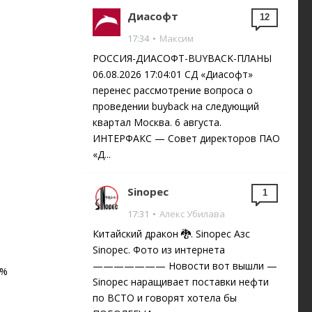
Диасофт
12
17:34
•
Максим
РОССИЯ-ДИАСОФТ-BUYBACK-ПЛАНЫ
06.08.2026 17:04:01 СД «Диасофт»
перенес рассмотрение вопроса о
проведении buyback на следующий
квартал Москва. 6 августа.
ИНТЕРФАКС — Совет директоров ПАО
«Д...
Sinopec
1
17:31
•
Алекс Убилава
Китайский дракон 🐉. Sinopec Азс
Sinopec. Фото из интернета
——————— Новости вот вышли —
6%
Sinopec наращивает поставки нефти
по ВСТО и говорят хотела бы