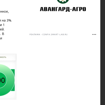
анное,
а
 на 3%.
и 1
ей.
. В
РЕКЛАМА • CONFA.SMART-LAB.RU
 и