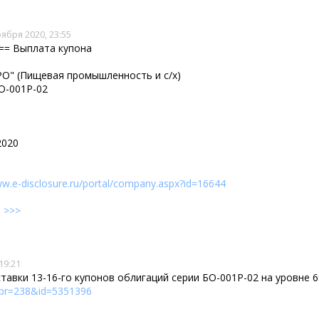
оября 2020, 23:55
== Выплата купона
О" (Пищевая промышленность и с/х)
О-001P-02
2020
ww.e-disclosure.ru/portal/company.aspx?id=16644
е
>>>
19:21
ставки 13-16-го купонов облигаций серии БО-001P-02 на уровне 
rbr=238&id=5351396