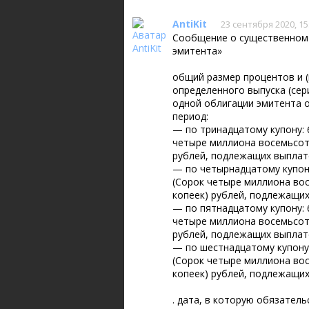
AntiKit
23 сентября 2020, 15
Сообщение о существенном 
эмитента»
общий размер процентов и 
определенного выпуска (сер
одной облигации эмитента о
период:
— по тринадцатому купону: 
четыре миллиона восемьсот 
рублей, подлежащих выплат
— по четырнадцатому купону
(Сорок четыре миллиона вос
копеек) рублей, подлежащих
— по пятнадцатому купону: 
четыре миллиона восемьсот 
рублей, подлежащих выплат
— по шестнадцатому купону:
(Сорок четыре миллиона вос
копеек) рублей, подлежащих
. дата, в которую обязател