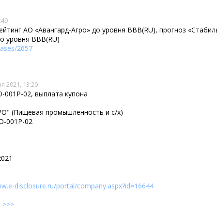
:49
йтинг АО «Авангард-Агро» до уровня ВВВ(RU), прогноз «Стабил
до уровня ВВВ(RU)
eases/2657
я 2021, 13:20
-001P-02, выплата купона
О" (Пищевая промышленность и с/х)
О-001P-02
2021
ww.e-disclosure.ru/portal/company.aspx?id=16644
е
>>>