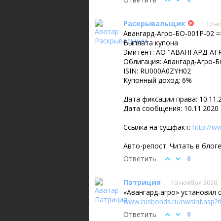
Раскрывальщик
10 н
Авангард-Агро-БО-001P-02 =
Выплата купона
Эмитент: АО "АВАНГАРД-АГР
Облигация: Авангард-Агро-Б
ISIN: RU000A0ZYH02
Купонный доход: 6%
Дата фиксации права: 10.11.
Дата сообщения: 10.11.2020
Ссылка на сущфакт:
http://w
Авто-репост. Читать в блог
Ответить
0
Патриция
10 ноября 2020, 
«Авангард-агро» установил 
www.rusbonds.ru/nwsinf.asp?
Ответить
0