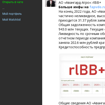
АО «Авангард-Агро»: rlBB+
Открыть в чате
Больше инфы на
fapvdo.r
...
На конец 2022 года, АО «Ав
Мой портфель
частично неликвидное, высо
Мой Watchlist
приходится 31.37 рубля заё
Общая задолженность компан
943.0 млн текущих. Текущие
Ликвидность по срочным об
отчётном периоде компания 
заняла 202.6 млн рублей кр
Кредитоспособность предпри
Общие сведения АО «Аванга