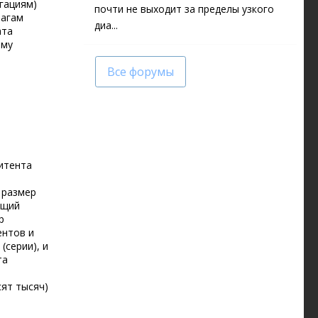
гациям)
почти не выходит за пределы узкого
магам
диа...
ата
ому
Все форумы
итента
 размер
бщий
р
ентов и
(серии), и
та
сят тысяч)