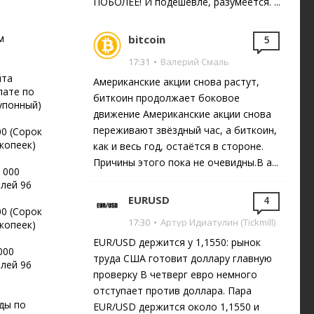
ПОБОЛЕЕ! И подешевле, разумеется. ...
м
bitcoin
5
17:31
•
Валерий Смаль
нта
Американские акции снова растут,
лате по
биткоин продолжает боковое
упонный)
движение Американские акции снова
переживают звёздный час, а биткоин,
00 (Сорок
копеек)
как и весь год, остаётся в стороне.
Причины этого пока не очевидны.В а...
 000
лей 96
EURUSD
4
00 (Сорок
17:30
•
Артур Идиатулин (Tickmill)
копеек)
EUR/USD держится у 1,1550: рынок
000
труда США готовит доллару главную
лей 96
проверку В четверг евро немного
отступает против доллара. Пара
ды по
EUR/USD держится около 1,1550 и