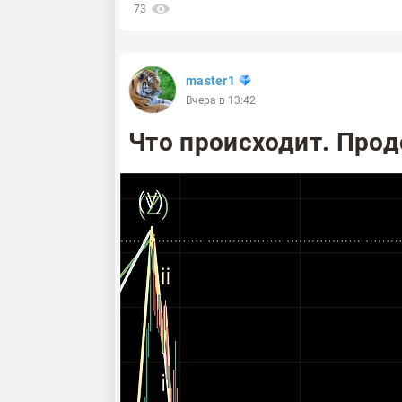
73
master1
Вчера в 13:42
Что происходит. Прод