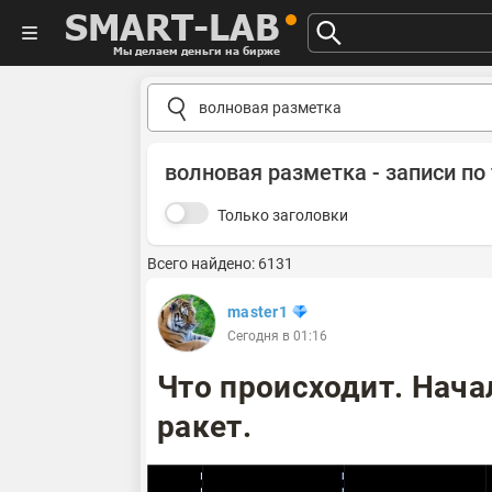
SMART-LAB
Мы делаем деньги на бирже
волновая разметка - записи по 
Только заголовки
Всего найдено: 6131
master1
Сегодня в 01:16
Что происходит. Нача
ракет.