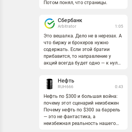
Потом понял, что страницы.
Сбербанк
Arbitrator
1:05
Это вешалка. Дело не в нерезах. А
что биржу и брокеров нужно
содержать. Если этой братии
прибавится, то направление у
акций всегда будет одно — к нулю.
Сама биржа деньги из воздуха не
генерирует...
Нефть
RUH666
0:43
Нефть по $300 и большая война:
почему этот сценарий неизбежен
Почему нефть по $300 за баррель
— это не фантастика, а
неизбежная реальность нашего
времени? В этом стриме разберем