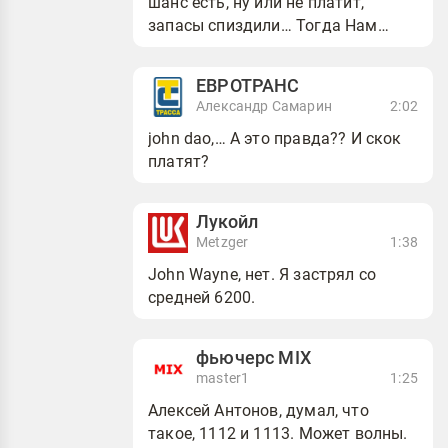
шанс есть, ну или не платит,
запасы спиздили… Тогда Нам
тютю
ЕВРОТРАНС
Александр Самарин
2:02
john dao,… А это правда?? И скок
платят?
Лукойл
Metzger
1:38
John Wayne, нет. Я застрял со
средней 6200.
фьючерс MIX
master1
1:25
Алексей Антонов, думал, что
такое, 1112 и 1113. Может волны.