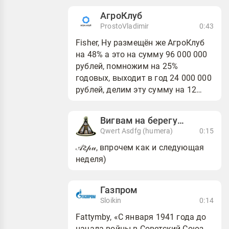
шокирующий, но математ...
АгроКлуб
ProstoVladimir
0:43
Fisher, Ну размещён же АгроКлуб
на 48% а это на сумму 96 000 000
рублей, помножим на 25%
годовых, выходит в год 24 000 000
рублей, делим эту сумму на 12
месяцев = 2 000 000 рублей в
месяц должен эм...
Вигвам на берегу Гудзон-реки
Qwert Asdfg (humera)
0:15
𝒜ꙅ𝓅𝓊, впрочем как и следующая
неделя)
Газпром
Sloikin
0:14
Fattymby, «С января 1941 года до
начала войны в Советский Союз