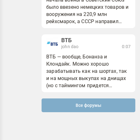
было ввезено немецких товаров и
вооружения на 220,9 млн
рейхсмарок, а СССР направил
сырья на 206,1 млн рейхсмарок.
Поставки продолжа...
ВТБ
john dao
0:07
ВТБ — вообще, Бонанза и
Клондайк. Можно хорошо
зарабатывать как на шортах, так
и на мощных выкупах на днищах
(но с таймингом придется
подружиться:). Так что,
«работаем, братья» (братья
Все форумы
спекулянты-к...