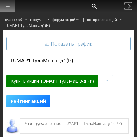
смартлаб
>
форумы
>
форум акций
|
котировки акций
>
TUMAP1 ТулаМаш з-д1(P)
TUMAP1 ТулаМаш з-д1(P)
Купить акции TUMAP1 ТулаМаш з-д1(P)
Рейтинг акций
Финаме
БКС Мир Инвестиций