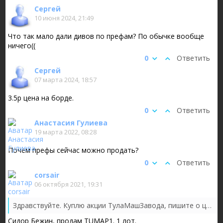
Сергей
10 июня 2024, 21:49
Что так мало дали дивов по префам? По обычке вообще
ничего((
0
Ответить
Сергей
07 марта 2024, 18:57
3.5р цена на борде.
0
Ответить
Анастасия Гулиева
19 марта 2022, 08:28
Почем префы сейчас можно продать?
0
Ответить
corsair
06 октября 2021, 19:31
Здравствуйте. Куплю акции ТулаМашЗавода, пишите о цене договоримся bezinsidor@gmail.com
Сидор Бежин, продам TUMAP1. 1 лот.