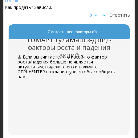
Как продать? Зависли.
0
Ответить
Смотреть все факторы (0)
TUMAP1 ТулаМаш з-д1(P) -
факторы роста и падения
акций
⚠️ Если вы считаете, что какой-то фактор
роста/падения больше не является
актуальным, выделите его и нажмите
CTRL+ENTER на клавиатуре, чтобы сообщить
нам.