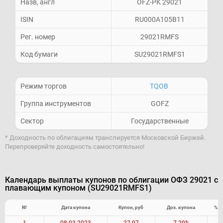
Назв, англ
OFZ-PK 29021
ISIN
RU000A105B11
Рег. номер
29021RMFS
Код бумаги
SU29021RMFS1
Режим торгов
TQOB
Группа инструментов
GOFZ
Сектор
Государственные
* Доходность по облигациям транслируется Московской Биржей.
Перепроверяйте доходность самостоятельно!
Календарь выплаты купонов по облигации ОФЗ 29021 с
плавающим купоном (SU29021RMFS1)
№
Дата купона
Купон, руб
Дох. купона
% о