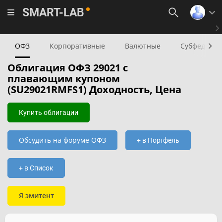
SMART-LAB
ОФЗ
Корпоративные
Валютные
Субфедера
Облигация ОФЗ 29021 с
плавающим купоном
(SU29021RMFS1) Доходность, Цена
Купить облигации
Обсудить на форуме ОФЗ
+ в Портфель
+ в Список
Я эмитент