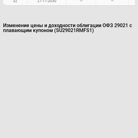
32
27-11-2030
—
—
Изменение цены и доходности облигации ОФЗ 29021 с
плавающим купоном (SU29021RMFS1)