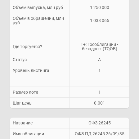
Объем выпуска, млн руб
1 250 000
Объем в обращении, млн
1 038 065
руб
Т+: Гособлигации -
Где торгуется?
безадрес. (TQOB)
Статус
A
Уровень листинга
1
Размер лота
1
Шаг цены
0.001
Название
ОФЗ 26245
Имя облигации
ОФЗ-ПД 26245 26/09/35