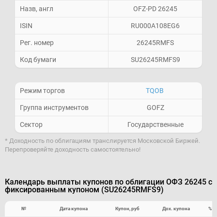
Назв, англ
OFZ-PD 26245
ISIN
RU000A108EG6
Рег. номер
26245RMFS
Код бумаги
SU26245RMFS9
Режим торгов
TQOB
Группа инструментов
GOFZ
Сектор
Государственные
* Доходность по облигациям транслируется Московской Биржей.
Перепроверяйте доходность самостоятельно!
Календарь выплаты купонов по облигации ОФЗ 26245 с
фиксированным купоном (SU26245RMFS9)
№
Дата купона
Купон, руб
Дох. купона
% о