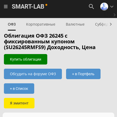
SMART-LAB
ОФЗ
Корпоративные
Валютные
Субфедера
Облигация ОФЗ 26245 с
фиксированным купоном
(SU26245RMFS9) Доходность, Цена
Купить облигации
Обсудить на форуме ОФЗ
+ в Портфель
+ в Список
Я эмитент