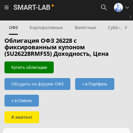
SMART-LAB
ОФЗ
Корпоративные
Валютные
Субфедера
Облигация ОФЗ 26228 с
фиксированным купоном
(SU26228RMFS5) Доходность, Цена
Купить облигации
Обсудить на форуме ОФЗ
+ в Портфель
+ в Список
Я эмитент