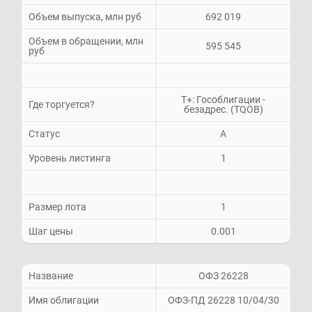
Объем выпуска, млн руб
692 019
Объем в обращении, млн
595 545
руб
Т+: Гособлигации -
Где торгуется?
безадрес. (TQOB)
Статус
A
Уровень листинга
1
Размер лота
1
Шаг цены
0.001
Название
ОФЗ 26228
Имя облигации
ОФЗ-ПД 26228 10/04/30