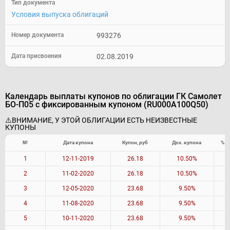
Тип документа
Идентификационный номер документа
Условия выпуска облигаций
993276
02.08.2019
Календарь выплаты купонов по облигации ГК Самолет
БО-П05 с фиксированным купоном (RU000A100Q50)
⚠️ВНИМАНИЕ, У ЭТОЙ ОБЛИГАЦИИ ЕСТЬ НЕИЗВЕСТНЫЕ
КУПОНЫ
№
Дата купона
Купон, руб
Дох. купона
% о
1
12-11-2019
26.18
10.50%
2
11-02-2020
26.18
10.50%
3
12-05-2020
23.68
9.50%
4
11-08-2020
23.68
9.50%
5
10-11-2020
23.68
9.50%