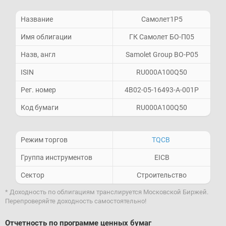
Название
Самолет1P5
Имя облигации
ГК Самолет БО-П05
Назв, англ
Samolet Group BO-P05
ISIN
RU000A100Q50
Рег. номер
4B02-05-16493-A-001P
Код бумаги
RU000A100Q50
Режим торгов
TQCB
Группа инструментов
EICB
Сектор
Строительство
* Доходность по облигациям транслируется Московской Биржей.
Перепроверяйте доходность самостоятельно!
Отчетность по программе ценных бумаг