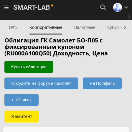
SMART-LAB
ОФЗ
Корпоративные
Валютные
Субфедера
Облигация ГК Самолет БО-П05 с
фиксированным купоном
(RU000A100Q50) Доходность, Цена
Купить облигации
Обсудить на форуме Самолет
+ в Портфель
+ в Список
Я эмитент