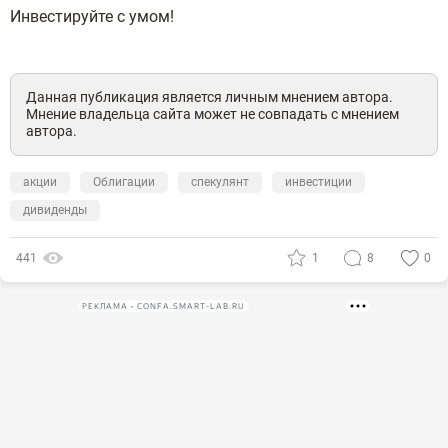
Инвестируйте с умом!
Данная публикация является личным мнением автора.
Мнение владельца сайта может не совпадать с мнением
автора.
акции
Облигации
спекулянт
инвестиции
дивиденды
441
1
8
0
РЕКЛАМА • CONFA.SMART-LAB.RU