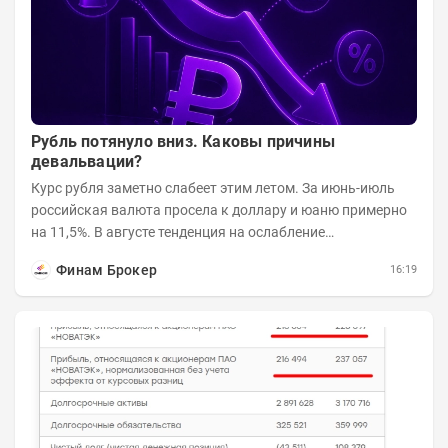
Рубль потянуло вниз. Каковы причины
девальвации?
Курс рубля заметно слабеет этим летом. За июнь-июль
российская валюта просела к доллару и юаню примерно
на 11,5%. В августе тенденция на ослабление
продолжается. Причем усилило давление...
Финам Брокер
16:19