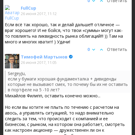
0
Ответить
FullCup
26 июня 2017, 11:12
Если всё так хорошо, так и делай дальше!!! отличное —
враг хорошего! И не бойся, что твои «суммы» могут как-
то повлиять на ликвидность рынка облигаций!!! )) Там на
много и многих хватит! ) Удачи!
0
Ответить
Тимофей Мартынов
26 июня 2017, 11:05
SergeyJu,
если у бумаги хорошая фундаменталка + дивиденды
которые не вызывают смех, то почему бы их не оставить
в портфеле на 5 -10 лет?
Михайлов Филипп, оставить конечно можно...
Но если вы хотите не плыть по течению с расчетом на
авось, а управлять ситуацией, то надо внимательно
следить за тем, что происходит с компанией и ее
бизнесом, с рынком, на котором она работает, смотреть
как настроен акционер — дружественен ли он к