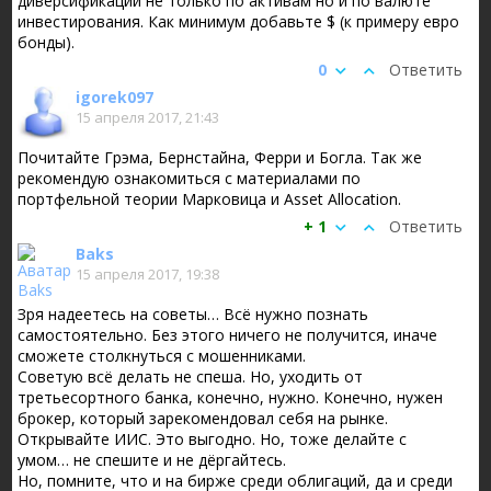
диверсификации не только по активам но и по валюте
инвестирования. Как минимум добавьте $ (к примеру евро
бонды).
0
Ответить
igorek097
15 апреля 2017, 21:43
Почитайте Грэма, Бернстайна, Ферри и Богла. Так же
рекомендую ознакомиться с материалами по
портфельной теории Марковица и Asset Allocation.
+ 1
Ответить
Baks
15 апреля 2017, 19:38
Зря надеетесь на советы… Всё нужно познать
самостоятельно. Без этого ничего не получится, иначе
сможете столкнуться с мошенниками.
Советую всё делать не спеша. Но, уходить от
третьесортного банка, конечно, нужно. Конечно, нужен
брокер, который зарекомендовал себя на рынке.
Открывайте ИИС. Это выгодно. Но, тоже делайте с
умом… не спешите и не дёргайтесь.
Но, помните, что и на бирже среди облигаций, да и среди