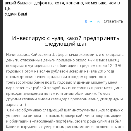
акций бывают дефолты, хотя, конечно, их меньше, чем в
ЦБ.
Удачи Вам!
0
Ответить
Инвестирую с нуля, какой предпринять
следующий шаг
Начитавшись Кийосаки и Шефера начал экономить и откладывать
деньги, отложенные деньги примерно около +-7-10 тыс в месяц
вкладывал в муниципальные облигации в среднем около 12-13 %
годовых. Потом на волне рублевой истерии начала 2015 года
открыл депозит с ежеквартальным выводом процентов в
третьесортном банке под 15 годовых. В данный момент у меня
пара сотен тыс рублей в подобных инвестициях и раз в месяц мне
приходят дивиденды по тем или иным облигациям. То есть
другими словами в моем календаре пропасан аванс, дивиденды и
зарплата =)
Сей час обдумываю следующий шаг инструменты 15-20 годовых с
умеренным риском — открыть брокерский счет и покупать акции
и облигации в «пассивный» портфель, своего рода купил и забыл.
Какие инструменты с умеренным риском можете посоветовать что