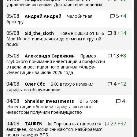
управлении активами. Для заинтересованных
05/08
5
+4
Андрей Андрей
Челобитная
брокеру
05/08
8
+14
Sid_the_sloth
Новые фишки от ВТБ
Мои Инвестиции: заявки до отмены и крутой
поиск
05/08
13
+8
Александр Сережкин
Пример
глубокого понимания инвестиций и профессии
отдела инвестиционного анализа «Альфа-
Инвестиции» за июль 2026 года
04/08
4
+12
Олег Сбс
БКС втихую изменил
тарифы на обслуживание
04/08
4
Shneider_Investments
ВТБ Мои
Инвестиции обновили тарифы: активные
инвесторы получили преимущество
04/08
27
+37
TAUREN
📊 Торговать становится
выгоднее, комиссии снижаются. Разбираемся
новых тарифах ВТБ.