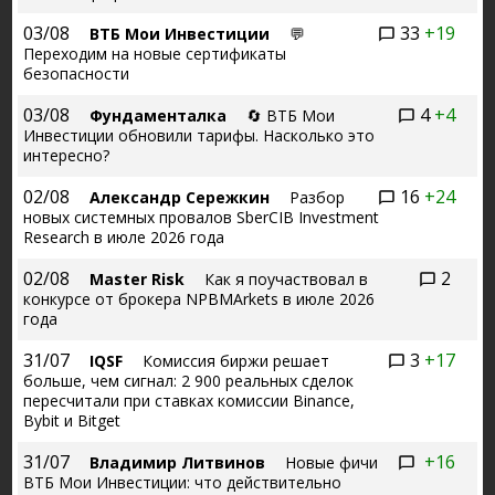
03/08
33
+19
ВТБ Мои Инвестиции
💬
Переходим на новые сертификаты
безопасности
03/08
4
+4
Фундаменталка
🔄 ВТБ Мои
Инвестиции обновили тарифы. Насколько это
интересно?
02/08
16
+24
Александр Сережкин
Разбор
новых системных провалов SberCIB Investment
Research в июле 2026 года
02/08
2
Master Risk
Как я поучаствовал в
конкурсе от брокера NPBMArkets в июле 2026
года
31/07
3
+17
IQSF
Комиссия биржи решает
больше, чем сигнал: 2 900 реальных сделок
пересчитали при ставках комиссии Binance,
Bybit и Bitget
31/07
+16
Владимир Литвинов
Новые фичи
ВТБ Мои Инвестиции: что действительно