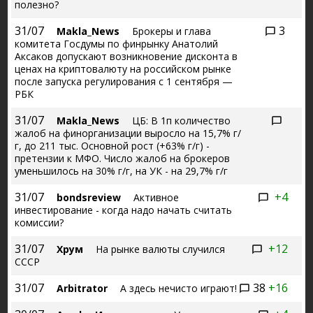
полезно?
31/07
3
Makla_News
Брокеры и глава
комитета Госдумы по финрынку Анатолий
Аксаков допускают возникновение дисконта в
ценах на криптовалюту на российском рынке
после запуска регулирования с 1 сентября —
РБК
31/07
Makla_News
ЦБ: В 1п количество
жалоб на финорганизации выросло на 15,7% г/
г, до 211 тыс. Основной рост (+63% г/г) -
претензии к МФО. Число жалоб на брокеров
уменьшилось на 30% г/г, на УК - на 29,7% г/г
31/07
+4
bondsreview
Активное
инвестирование - когда надо начать считать
комиссии?
31/07
+12
Хрум
На рынке валюты случился
СССР
31/07
38
+16
Arbitrator
А здесь нечисто играют!