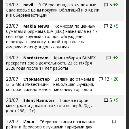
23/07
5
+8
nevil
В Сбере попадаются ложные
Балансовые цены покупки Облигаций и в КВИК
и в СберИнвестиции!
23/07
2
+5
Makla_News
Комиссия по ценным
бумагам и биржам США (SEC) назначила на 17
сентября круглый стол для обсуждения
перехода к круглосуточной торговле на
американских фондовых рынках
23/07
+8
Nordstream
Криптобиржа BitMEX
прекратит свою деятельность 23 сентября
2026 года после 11 лет работы
23/07
13
+20
Стокмастер
Заявки до отмены в
ВТБ Мои Инвестиции – небольшая функция,
которая сильно меняет механику торговли
23/07
5
+5
Silent Hamster
Пошел второй
месяц, как я доказываю что я не вербл@дь
(пост 198, 12+)
22/07
Илья
Сберинвестиции возглавили
рейтинг брокеров с лучшими тарифами для