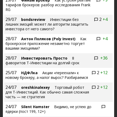
29/07
+9
Финам Брокер
Как устроен рейтинг
тарифов брокеров: разбор исследования Frank
RG
29/07
2
+4
bondsreview
Инвестиции без
лишних эмоций: может ли алгоритм защитить
инвестора от него самого?
28/07
+4
Антон Поляков (Poly Invest)
Как
брокерское приложение незаметно торгует
вашими эмоциями?
28/07
+36
Инвестировать Просто
8
фаворитов Т-Инвестиции на долгий срок
25/07
2
+12
НДФЛка
Акции «переехали» к
новому брокеру, а налог вырос? Разбираемся
24/07
2
+12
oreshkinalexey
Торговый робот
для Т-Инвестиций. Как обычно самая сложная
часть — не стратегия
24/07
Silent Hamster
Видимо, не успею до
ядерки (пост 199, 12+)