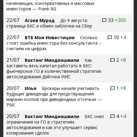
начинающих, консервативных и массовых
инвесторов — Frank RG
22/07
33
+300
Агаев Мурад
До 9 августа:
страница БКС и обмен заблочки на Сбер
22/07
10
+4
ВТБ Мои Инвестиции
Сколько
стоит ошибка инвестора без консультанта –
считаем на цифрах
21/07
2
+8
Вахтанг Миндиашвили
Как
заставить весь капитал работать в БКС:
фьючерсное ГО в количественной стратегии
автоследования Дэйтона ИИС
20/07
1
+8
Илья
Брокеры начали учитывать
будущие дивиденды для предотвращения
маржин-коллов при дивидендных отсечках —
РБК
20/07
4
+4
Вахтанг Миндиашвили
БКС снял
ограничения на ГО в стратегиях
автоследования и как это улучшает сервис
копирования сделок