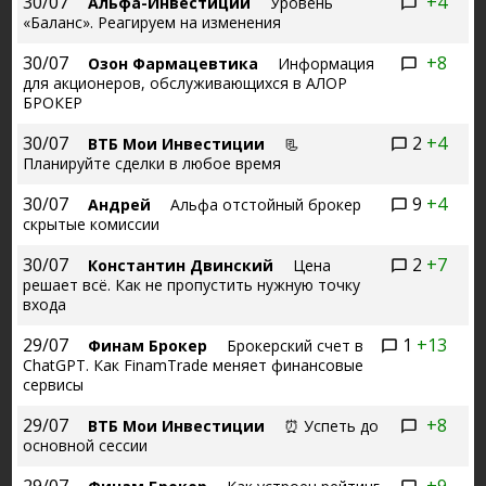
30/07
+4
Альфа-Инвестиции
Уровень
«Баланс». Реагируем на изменения
30/07
+8
Озон Фармацевтика
Информация
для акционеров, обслуживающихся в АЛОР
БРОКЕР
30/07
2
+4
ВТБ Мои Инвестиции
📃
Планируйте сделки в любое время
30/07
9
+4
Андрей
Альфа отстойный брокер
скрытые комиссии
30/07
2
+7
Константин Двинский
Цена
решает всё. Как не пропустить нужную точку
входа
29/07
1
+13
Финам Брокер
Брокерский счет в
ChatGPT. Как FinamTrade меняет финансовые
сервисы
29/07
+8
ВТБ Мои Инвестиции
⏰ Успеть до
основной сессии