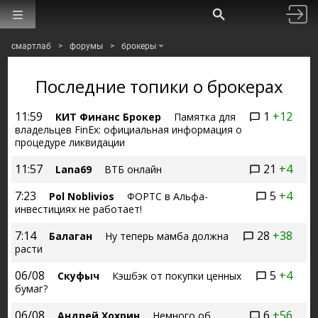
смартлаб
>
форумы
>
брокеры
Последние топики о брокерах
11:59
1
+12
КИТ Финанс Брокер
Памятка для
владельцев FinEx: официальная информация о
процедуре ликвидации
11:57
21
+4
Lana69
ВТБ онлайн
7:23
5
+4
Pol Noblivios
ФОРТС в Альфа-
инвестициях не работает!
7:14
28
+38
Балаган
Ну теперь мамба должна
расти
06/08
5
+4
Скуфыч
Кэшбэк от покупки ценных
бумаг?
06/08
6
+56
Андрей Хохрин
Немного об