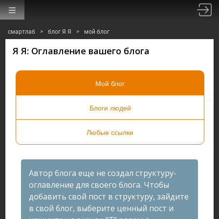
смартлаб
>
блог Я Я
>
мой блог
Я Я: Оглавление вашего блога
Мой блог
Блоги людей
Любые ссылки
Автор блога еще не создал структуру-
оглавление для своего блога. Чтобы
добавить свой пост в структуру, зайдите
в свой блог, выберите ценный пост и