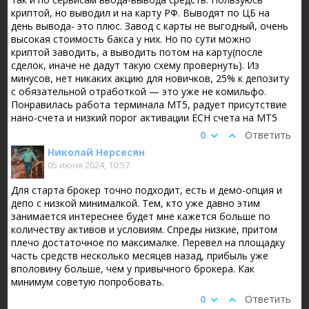
криптой, но выводил и на карту РФ. Выводят по ЦБ на
день вывода- это плюс. Завод с карты не выгодный, очень
высокая стоимость бакса у них. Но по сути можно
криптой заводить, а выводить потом на карту(после
сделок, иначе не дадут такую схему провернуть). Из
минусов, нет никаких акцию для новичков, 25% к депозиту
с обязательной отработкой — это уже не комильфо.
Понравилась работа терминала МТ5, радует присутствие
нано-счета и низкий порог активации ЕСН счета на МТ5
0
Ответить
Николай Нерсесян
05 июня 2024, 10:57
Для старта брокер точно подходит, есть и демо-опция и
депо с низкой минималкой. Тем, кто уже давно этим
занимается интереснее будет мне кажется больше по
количеству активов и условиям. Спреды низкие, притом
плечо достаточное по максималке. Перевел на площадку
часть средств несколько месяцев назад, прибыль уже
вполовину больше, чем у привычного брокера. Как
минимум советую попробовать.
0
Ответить