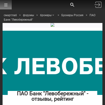
смартлаб
>
форумы
>
брокеры
>
Брокеры Россия
>
ПАО
Банк "Левобережный"
ПАО Банк "Левобережный" -
отзывы, рейтинг