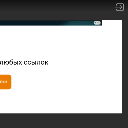
х любых ссылок
лки