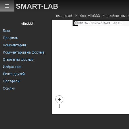
SMART-LAB
смартлаб
>
блог vito333
>
любые ссыл
vito333
РЕКЛАМА • CONFA.SMART-LAB.RU
Блог
Профиль
Комментарии
Комментарии на форуме
Ответы на форуме
Избранное
Лента друзей
Портфели
Ссылки