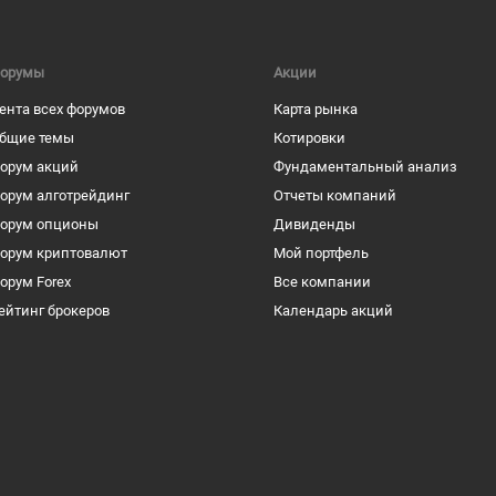
орумы
Акции
ента всех форумов
Карта рынка
бщие темы
Котировки
орум акций
Фундаментальный анализ
орум алготрейдинг
Отчеты компаний
орум опционы
Дивиденды
орум криптовалют
Мой портфель
орум Forex
Все компании
ейтинг брокеров
Календарь акций