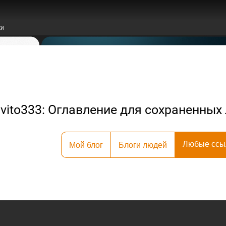
ки
vito333: Оглавление для сохраненны
Любые ссы
Мой блог
Блоги людей