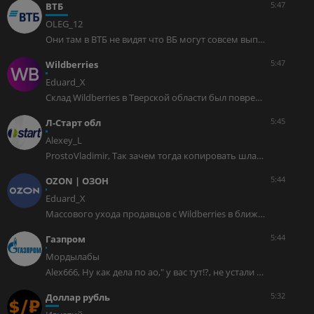
5:47
ВТБ
OLEG_12
Они там в ВТБ не видят что ВБ могут совсем выпилить такими темпами за пару месяцев. Зачем заходить в их банк, который без самого ВБ может перестать существовать? Как бы от этого якорного инвестора один только якорь не остался... Или я что-то не понимаю в этих якорных инвесторах? Не похоже это пока на допэмиссию, как они сказали: «не размывающую, а создающую стоимость...»! Акции больше стоить не стали!
5:47
Wildberries
Eduard_X
Склад Wildberries в Тверской области был поврежден при атаке БПЛАОбъект Wildberries в Тверской области получил повреждения при ночной атаке беспилотников на регион. Об этом сообщил глава региона Виталий Королев. Источник: www.kommersant.ru/doc/8863643?from=doc_lkАвто-репост. Читать в блоге >>>
5:45
Л-Старт обл
Alexey_L
ProstoVladimir, Так зачем тогда копировать шлак евротранса в эту ветку? Если слабый и закрылся в ноль при передержке облиг л-старта, то тебе нечего делать в вдо. Иди щеки дуй в ААА
5:44
OZON | ОЗОН
Eduard_X
Массового ухода продавцов с Wildberries в ближайшее время не ожидается, несмотря на убытки после атак БПЛА и задержки компенсаций — ForbesНесмотря на убытки после атак БПЛА и задержки компенсаций, массового ухода продавцов с Wildberries не ожидается. Площадка обеспечивает значительную часть продаж, а быстро вывести остатки и закрыть кабинет многим селлерам сложно.Потери продавцов предварительно оцениваются в 355–436 млрд руб., число пострадавших — в несколько сотен тысяч. При этом часть предпринимателей до сих пор не располагает полной информацией о сохранности товаров.По результатам опроса 986 селлеров, 67,7% уже используют другие каналы или задумались о диверсификации после атак. В качестве альтернативы 72,4% рассматривают Ozon, 41,9% — собственный интернет-магазин, 37,9% — другие маркетплейсы.Продавцы переходят на гибридную модель: востребованные товары оставляют на Wildberries, дорогую продукцию перемещают на сторонние или собственные склады, а часть заказов выполняют самостоятельно. За последние две недели число обращений в СДЭК за услугами фулфилмента выросло на 215%, количество подключившихся предпринимателей — на 186%.Авто-репост. Читать в блоге >>>
5:44
Газпром
Мордылабы
Alex666, Ну как дела по ао," у вас тут!?, не устали ещё, затащили вас под шkонку 100% похоже ещё не скоро поднимитесь
5:32
Доллар рубль