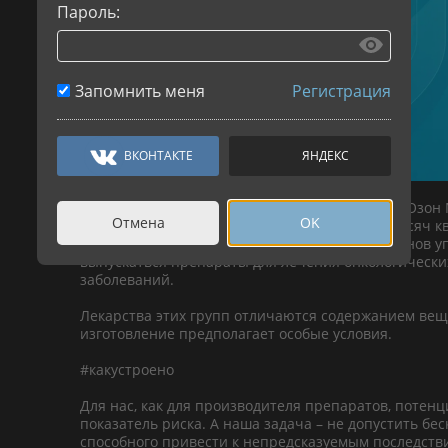
Пароль:
Запомнить меня
Регистрация
ВКОНТАКТЕ
ЯНДЕКС
К концу 2026 года завершится строительство «Озон
Отмена
OK
Фармацевтика». Его площадь составляет 25 тысяч к
производственная мощность – около 9 миллионов уп
выпускаться препараты для лечения онкологическ
заболеваний.
Лекарства этих групп отличаются содержанием вещ
изготовление предполагает особые условия.
#какустроено
Для нас, как для производителя препаратов, потен
показатель риска. А наша задача – не допустить бе
способного привести к непредсказуемым последств