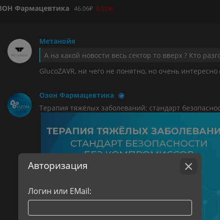
ЗОН Фармацевтика
46.06
₽
-0.02%
Метанойя
А на какой новости весь сектор то вверх ?
Кто разг
GlucoZAVR, ни чего не понятно, но очень интересно
Озон Фармацевтика
Терапия тяжёлых заболеваний: стандарт безопасно
Авторизация
Логин или EMail: