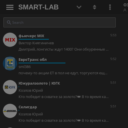
О
SMART-LAB
5:53
фьючерс MIX
Виктор Княгиничев
Дмитрий, лонгисты ждут 1400? Они обкуренные или садомазохисты?
5:52
ЕвроТранс обл
sml386
почему-то акции ЕТ в пол не едут, торгуются ещё на приемлемом уровне… странно, нет?
5:51
Южуралзолото | ЮГК
Козлов Юрий
Кто победит в схватке за золото?👑 В то время как фондовый рынок штормит от геополитики и туманных перспектив по ключевой ставке, золото вновь напоминает о себе как о главном защитном активе, а спрос на него во 2 кв. 2026 года достиг рекордной отметки в 1269 тонн. Но увидим ли мы новую волну роста котировок прямо сейчас, или нас ждёт боковик? Давайте разбираться. 📈 По данным Всемирного золотого совета, с апреля по июнь мировые ЦБ скупили 289 тонн золота, что на +62% больше, чем годом ранее. Судя по всему, они использовали коррекцию цен как отличную возможность пополнить свои закрома: Фактически именно регуляторы сейчас обеспечивают фундаментальную поддержку цене на золото в районе $4000 за унцию. В последние годы мы привыкли следить за Китаем, который методично сокращает долю американской валюты в своих резервах, но теперь к нему присоединились Польша с Узбекистаном, которые тоже агрессивно скупают #золото. На этом фоне Турция выглядит белой вороной — турки наоборот вынуждены сейчас распродавать золотые резервы, чтобы спасти лиру от обесценивания из-за хронического дефицита платёжного баланса.Авто-репост. Читать в блоге >>>
5:51
Селигдар
Козлов Юрий
Кто победит в схватке за золото?👑 В то время как фондовый рынок штормит от геополитики и туманных перспектив по ключевой ставке, золото вновь напоминает о себе как о главном защитном активе, а спрос на него во 2 кв. 2026 года достиг рекордной отметки в 1269 тонн. Но увидим ли мы новую волну роста котировок прямо сейчас, или нас ждёт боковик? Давайте разбираться. 📈 По данным Всемирного золотого совета, с апреля по июнь мировые ЦБ скупили 289 тонн золота, что на +62% больше, чем годом ранее. Судя по всему, они использовали коррекцию цен как отличную возможность пополнить свои закрома: Фактически именно регуляторы сейчас обеспечивают фундаментальную поддержку цене на золото в районе $4000 за унцию. В последние годы мы привыкли следить за Китаем, который методично сокращает долю американской валюты в своих резервах, но теперь к нему присоединились Польша с Узбекистаном, которые тоже агрессивно скупают #золото. На этом фоне Турция выглядит белой вороной — турки наоборот вынуждены сейчас распродавать золотые резервы, чтобы спасти лиру от обесценивания из-за хронического дефицита платёжного баланса.Авто-репост. Читать в блоге >>>